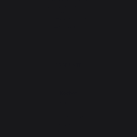
Cookie-Richtlinie und
Datenschutz
Wettbewerbsregeln
Cookies verwalten
PRODUKTE
Kochen
Planchas
Grills
Outdoor-Küchen
Pizzaöfen
Feuerstelle