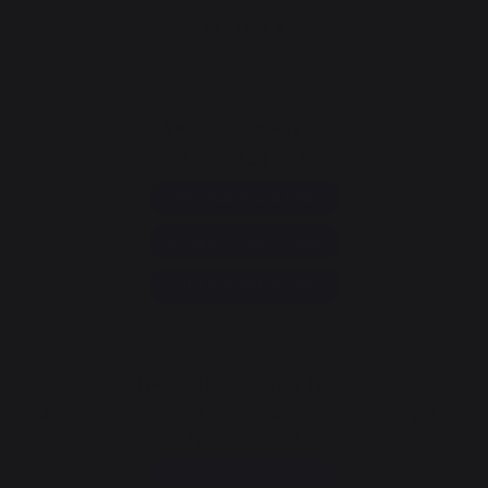
KONTAKT
Verbraucherservice
+33 9 39 24 00 99
Hilfe-Rubrik und FAQs
Annuler ma commande
Zum Kontaktformular
Newsletter und gute Tipps
Melden Sie sich an und bleiben Sie über alle unsere guten
Tipps informiert.
Ich registriere mich