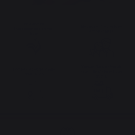
Bewahrtes
Menschenfreundliche
französisches Know-
Arbeitsplätze
how
Versandkostenfrei ab
Fortbestehende lokale
einem Bestellwert von
Produktion
250 €