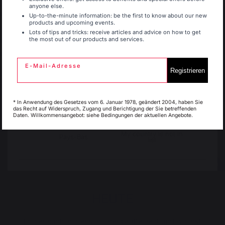
anyone else.
Belgique
Canada
Up-to-the-minute information: be the first to know about our new
products and upcoming events.
Lots of tips and tricks: receive articles and advice on how to get
the most out of our products and services.
Espagne
France
E-Mail-Adresse
Registrieren
Italie
Luxembourg
* In Anwendung des Gesetzes vom 6. Januar 1978, geändert 2004, haben Sie
das Recht auf Widerspruch, Zugang und Berichtigung der Sie betreffenden
Daten. Willkommensangebot: siehe Bedingungen der aktuellen Angebote.
My country is not in
Pays-Bas
list
HEUTE
Immer noch in menschlicher Größe, reift und wächst