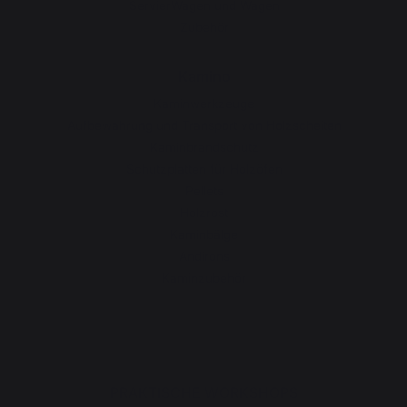
ServierWagen und Wagen
Zubehör
Kamino
Kaminwerkzeuge
Aufbewahrung und Transport von Holzscheiten
Kaminbrandschutz
Schutzplatten für Holzöfen
Pellets
Holzrost
Kaminbälge
Andirons
Kaminzubehör
PRAKTISCHE WORKSHOPS