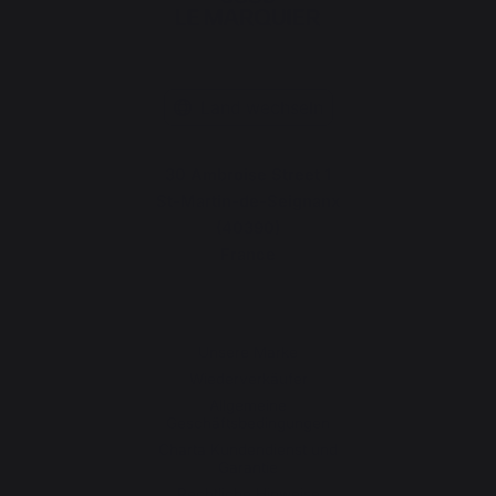
Land wechseln
30 Ambroise Street 1
St-Martin-de-Seignanx
(40390)
France
Unsere Marke
Wiederverkäufer
Allgemeine
Geschäftsbedingungen
Charta Kundendienst und
Garantie
Rechtliche Hinweise