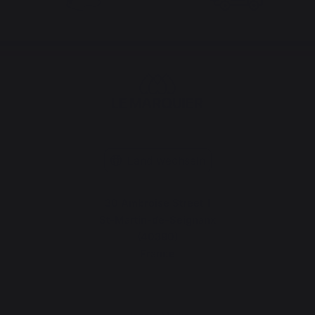
Land wechseln
30 Ambroise Street 1
St-Martin-de-Seignanx
(40390)
France