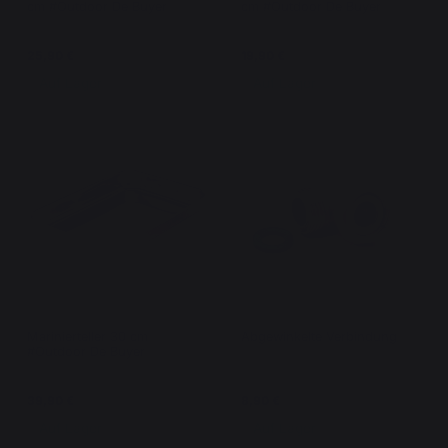
cm #Outdoor De Buyer
cm #Outdoor De Buyer
25,90 €
19,90 €
Auf Lager
Auf Lager
Marinierteller 30 cm
Abgewinkelte Verbindung
#Outdoor De Buyer
39,90 €
8,90 €
Auf Lager
Auf Lager