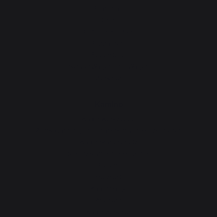
Planchas
Grills
Outdoor-Küchen
Pizzaöfen
Feuerstelle
ServierWagen und Wagen
Zubehör
Kamino
Kaminwerkzeuge
Aufbewahrung und Transport von Holzscheiten
Kaminbrandschutz
Schutzplatten für Holzöfen
Pellets
Holzrost
Kaminbälge
Andirons
Kaminzubehör