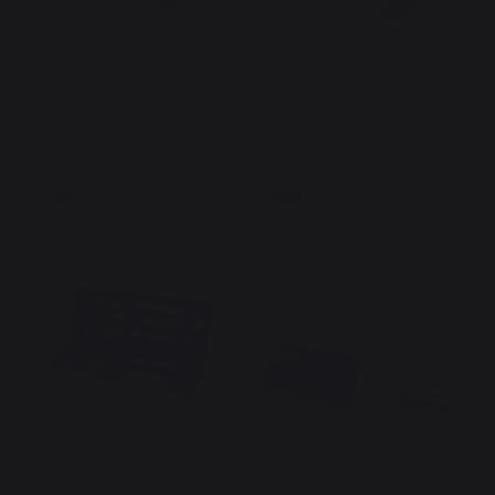
Maxi-Wender Edelstahl lang
Edelstahl-Pfannenwender
20,90 €
16,90 €
Auf Lager
Auf Lager