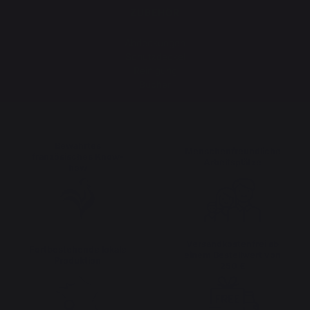
ZUBEHÖR
Utensilien
Abdeckungen
Schutzdeckel
Reinigung
Bücher
Bewahrtes
Menschenfreundliche
französisches Know-
Arbeitsplätze
how
Versandkostenfrei ab
Fortbestehende lokale
einem Bestellwert von
Produktion
250 €