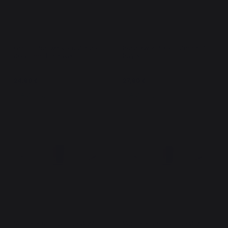
Große abgewinkelte Zange
Burgerwender #Outdoor De
#Outdoor De Buyer
Buyer
24,90 €
27,90 €
Auf Lager
Auf Lager
Vorbereitungswanne Ø 24
Vorbereitungswanne Ø 20