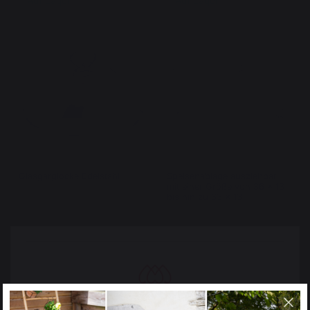
Auf Lager
Auf Lager
Glasgarglocke Edelstahl
Speisenablage ausziehbar
mit einer Größe von 36 x 13
bis hin zu 63 x 13
39,90 €
34,90 €
Auf Lager
Auf Lager