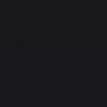
Um das Kochen auf der
Plancha
oder dem
Grill
in vollen Zügen zu
genießen, sind die richtigen Utensilien unverzichtbar. Bei LE
MARQUIER bieten wir eine große Auswahl an Vorbereitungs- und
Kochwerkzeugen, die Komfort, Praktikabilität und Leistung vereinen.
Jedes Zubehör – vom Spatel bis zum Marinierpinsel – wurde
entwickelt, um Ihre Handgriffe zu erleichtern und perfekte
Garergebnisse zu garantieren, egal ob Fleisch, Fisch, Gemüse oder
Meeresfrüchte.
Voir plus
Ces autres produits pourraient aussi vous
intéresser
PLANCHAS
Elektrische Planchas
Gas-Planchas
GRILLS