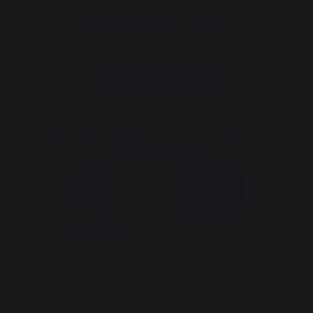
Newsletter und gute Tipps
Melden Sie sich an und bleiben Sie über alle unsere guten
Tipps informiert.
Ich registriere mich
Die Region Aquitainien und die Europäische Union handeln
gemeinsam für Ihr Gebiet
*außer Pelletsack Traeger