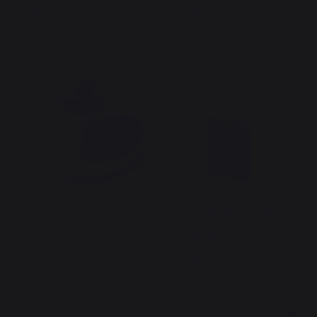
9,90 €
26,90 €
Auf Lager
Auf Lager
Glocke Edelstahl
Gewürzständer aus Edelstahl
Thermometer
und Vorhang Die
Französische Plancha
54,90 €
45,00 €
Auf Lager
Auf Lager