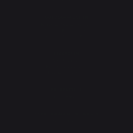
Holzkohlegrills
OUTDOOR-KÜCHEN
Komplette Outdoor-Küchen
Outdoor-Küchenmöbel
Zubehör für Outdoor-Küchen
PIZZAÖFEN
Gas-Pizzaöfen
Elektrische Pizzaöfen
Pizzaofen-Zubehör
FEUERSTELLE
Holz-Brasero
SERVIERWAGEN UND WAGEN
ServierWagen