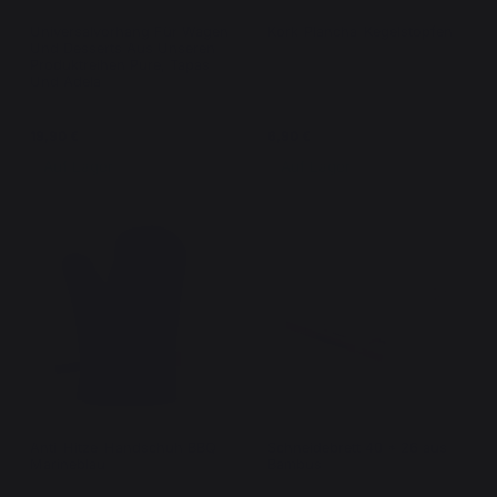
Universalvorhang Für Wagen
Kork-Plancha-Kegelstopfen
Und Desserts Aus Unseren
Produktreihen Pure, Tapas
Und Adela
19,90 €
6,90 €
Auf Lager
Auf Lager
Anti-Hitze-Handschuh BBQ
Schneidebrett 40 * 26 aus
Marineblau
Bambus