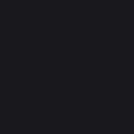
Unsere Marke
Wiederverkäufer
Allgemeine
Geschäftsbedingungen
Charta Kundendienst und
Garantie
Rechtliche Hinweise
Cookie-Richtlinie und
Datenschutz
Wettbewerbsregeln
Cookies verwalten
PRODUKTE
Kochen