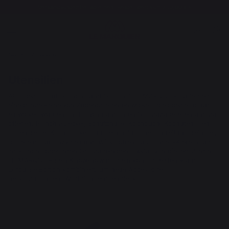
Versandkostenfrei ab einem Bestellwert von 250,00 €*
Kochen
Zubehör
Utensilien
Als Spezialist für Plancha und Grills hat LE MARQUIER außerdem
eine ganze Reihe von Zubehörteilen entwickelt, die speziell dafür
entwickelt wurden, Ihr Plancha und Ihren Grill zuzubereiten und zu
pflegen. Plancha-Deckel, Schutzhülle, Kochbuch, Kochutensilien,
Essensreste, Kochglocke... und ein natürlicher Entfettungsreiniger,
basierend auf Enzymen und Wirkstoffen aus Landes-Kiefern, um
Ihr Plancha oder Ihren Grill zu reinigen. Exklusiv in diesem Jahr hat
LE MARQUIER sein Know-how mit dem von Emile Henry und
Larousse Edition kombiniert, um neue Accessoires
hervorzubringen. Wird dringend entdeckt!