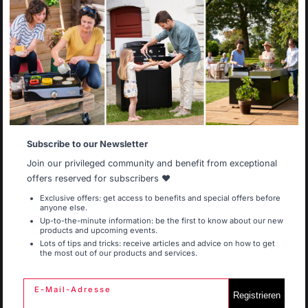
Select your country
It appears that you are trying to access a product
catalog that does not correspond to the one for your
country.
Select another delivery country
Plancha-Zange
Gasschlauch aus Gummi mit
10 Jahren Garantie – 1,5
Meter
Subscribe to our Newsletter
Allemagne
Antilles
10,90 €
34,90 €
Join our privileged community and benefit from exceptional
Auf Lager
Nicht auf Lager
offers reserved for subscribers ❤️
Exclusive offers: get access to benefits and special offers before
anyone else.
Belgique
Canada
Up-to-the-minute information: be the first to know about our new
products and upcoming events.
Lots of tips and tricks: receive articles and advice on how to get
the most out of our products and services.
Espagne
France
E-Mail-Adresse
Registrieren