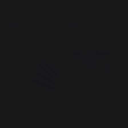
Koffer mit 6 Utensilien
Koffer mit 3 Utensilien Grau
Bambus
(Zange, Pfannenwender Und
Gabel)
89,90 €
36,90 €
Auf Lager
Auf Lager
Set 3 Utensilien aus Edelstahl
Runde Tasse aus Edelstahl
29,90 €
5,50 €