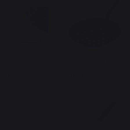
Gasflaschenabdeckungen
Gemüsepfanne perforiert Ø
aus Edelstahl
28 cm #Outdoor De Buyer
99,00 €
44,90 €
Auf Lager
Auf Lager