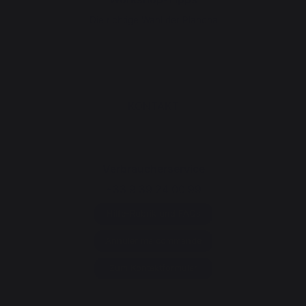
Die richtige Wahl der Plancha
KONTAKT
Verbraucherservice
+33 9 39 24 00 99
Hilfe-Rubrik und FAQs
Annuler ma commande
Zum Kontaktformular