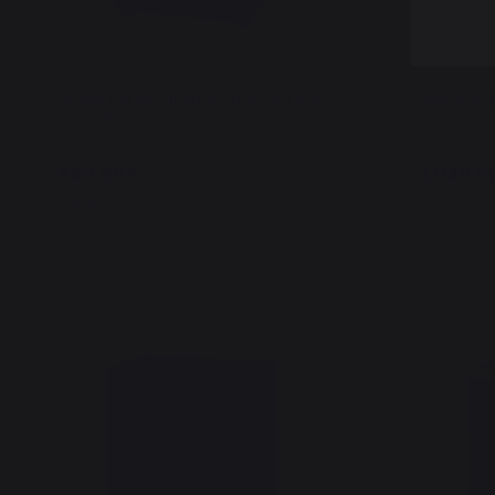
Möbel mit integrierter Spüle, 80 X 55
Möbel mit 
cm schwarz
cm Duo
889,00 €
1.049,0
Auf Lager
Auf Lag