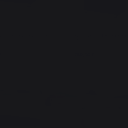
l mit Ablageboden, 80 x
Kochmöbel mit Ablagebode
o
55 cm Duo
€
759,00 €
er
Auf Lager