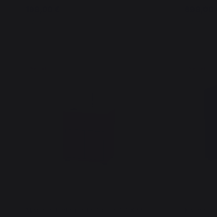
199,00 €
699,00 
Auf Lager
Auf Lag
Neuheit
Neuheit
Möbel mit integrierter Spüle, 80 X 55
Kochmöbel