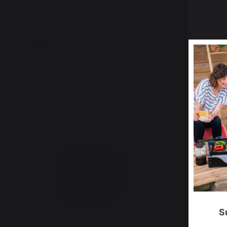
3-Elemente-Küche – Schwarz
KOCHMÖB
80X55 C
1.879,00 €
579,00 
Auf Lager
Auf Lag
Neuheit
Neuheit
S