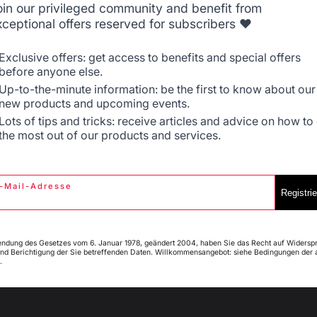
oin our privileged community and benefit from
xceptional offers reserved for subscribers ❤️
 Schublade, 80 x 55 cm,
Möbel mit Schublade, 80 X
Belgique
Canada
Duo
Exclusive offers: get access to benefits and special offers
before anyone else.
€
789,00 €
Up-to-the-minute information: be the first to know about our
new products and upcoming events.
er
Auf Lager
Espagne
France
Lots of tips and tricks: receive articles and advice on how to
the most out of our products and services.
-Mail-Adresse
Italie
Luxembourg
Registri
endung des Gesetzes vom 6. Januar 1978, geändert 2004, haben Sie das Recht auf Widersp
nd Berichtigung der Sie betreffenden Daten. Willkommensangebot: siehe Bedingungen der 
.
My country is not in
Pays-Bas
list