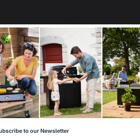
EL LINKS ABGERUNDET,
KOCHMÖBEL RECHTS
M SCHWARZ
ABGERUNDET, 80X55 CM
SCHWARZ
€
579,00 €
er
Auf Lager
Select your country
It appears that you are trying to access a product catalog
that does not correspond to the one for your country.
Neuheit
Select another delivery country
Allemagne
Antilles
ubscribe to our Newsletter