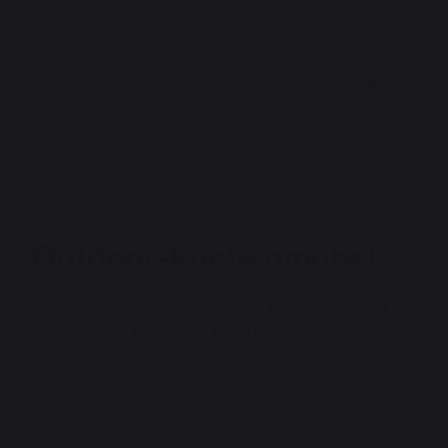
KOCHEN
KAMINO
DIE 
Kochen
Outdoor-Küchen
Outdoor-Küchenmöbel
Outdoor-Küchenmöbel
Die Außenküchenmöbel von LE MARQUIER sind so gestalte
schaffen, der perfekt zu Ihren Bedürfnissen passt. Je
Flexibilität bietet, Ihre Küche nach Ihren Wünschen einzu