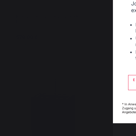
J
e
Kühlschrank Schrank, 80 X 55 cm
Möbel mit
Duo
schwarz
579,00 €
579,00 
Auf Lager
Auf Lag
E
* In Anw
Zugang u
Angebote