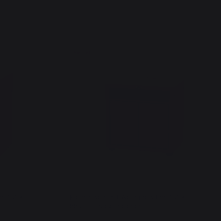
Neuheit
n, 80 x
Kochmöbel mit Ablageboden, 80 x
55 cm Taupefarbenen