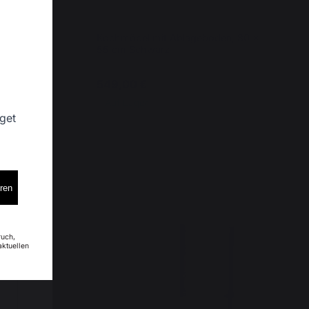
 55 cm,
Kochmöbel mit Ablageboden, 80 x
55 cm Schwarz
549,00 €
Auf Lager
 get
eren
ruch,
aktuellen