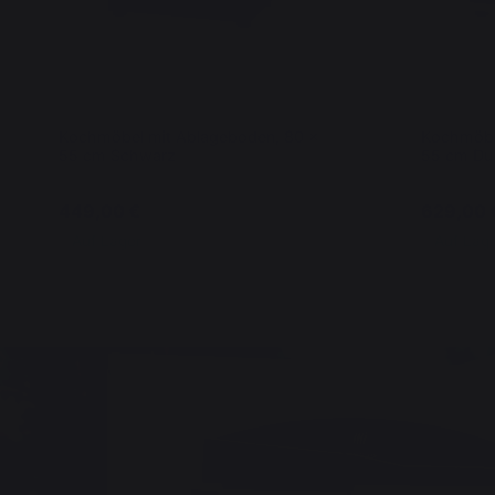
Kochmöbel mit Ablageboden, 80 x
Kochmöbe
55 cm Schwarz
55 cm Du
449,00 €
629,00 
Auf Lager
Auf Lag