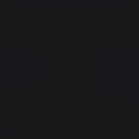
Neuheit
 Schublade, 80 x 55 cm,
Kochmöbel mit Ablagebode
RBENEN
55 cm Taupefarbenen