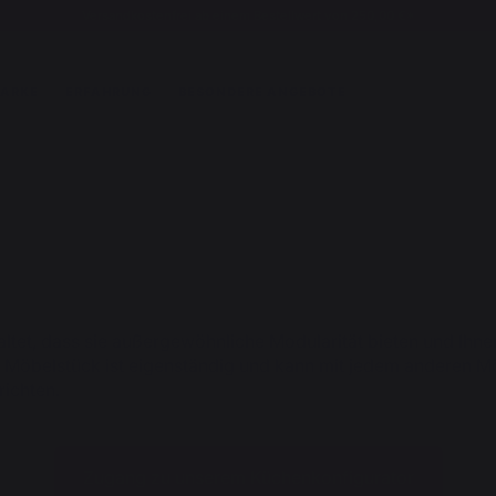
Versandkostenfrei ab einem Bestellwert von 250,00 €*
MARKE
ERFAHRUNG
BESONDERE ANGEBOTE
t, dass sie außergewöhnliche Modularität bieten und Ihnen
des Möbelstück ist eigenständig und kann mit jedem andere
richten.
Zugang zu unserem Küchenkonfigurator