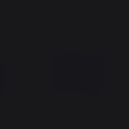
549,00 €
Auf Lager
Neuheit
 CM
KOCHMÖBEL XL, 110 X 70 CM