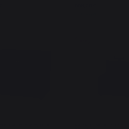
€
659,00 €
er
Auf Lager
Neuheit
 mit Ablageboden, 110 x
KAMADO-MÖBEL 80 X 70