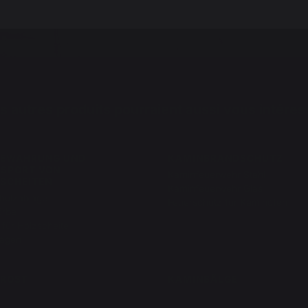
s autres produits pourraient aussi vous intéres
BEWAHRUNG UND
KAMINBRANDSCHUTZ
SPORT VON
Kaminfeuerwehr Stahl
SCHEITEN
Kaminfeuerwehr Glas
holzablage
Feuerschutz für Kaminofen
örbe
für Holzscheite
agen
ROST
KAMINBÄLGE