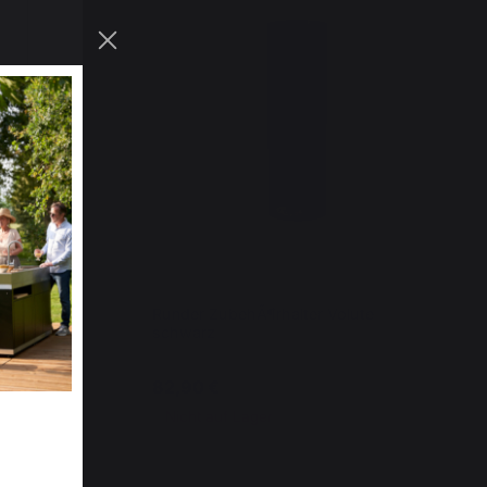
delstahl
Runder ZubehÃ¶rhalter Volute
schwarz
82,90 €
Nicht auf Lager