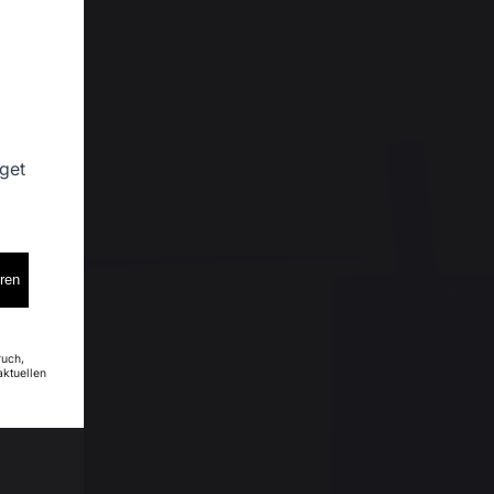
 get
eren
ruch,
aktuellen