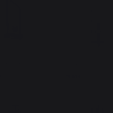
FJORD SCHWARZ
Kaminbesteck Basic Elaia S
€
75,00 €
er
Auf Lager