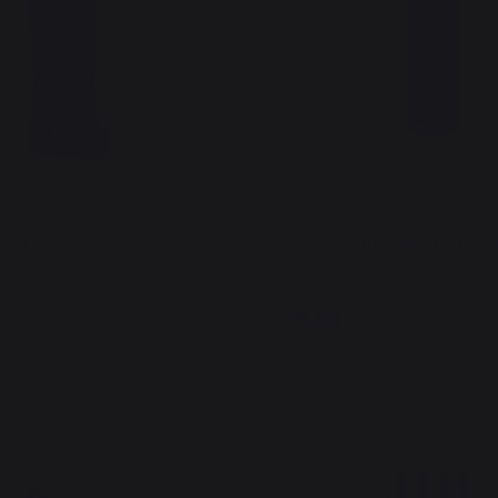
eck Sillage Schwarz
Runder Zubehörhalter Essen
schwarz
€
75,00 €
er
Auf Lager