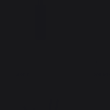
Diener Volute rund schwarz
DIENER 
114,90 €
209,90 
Auf Lager
Auf Lag