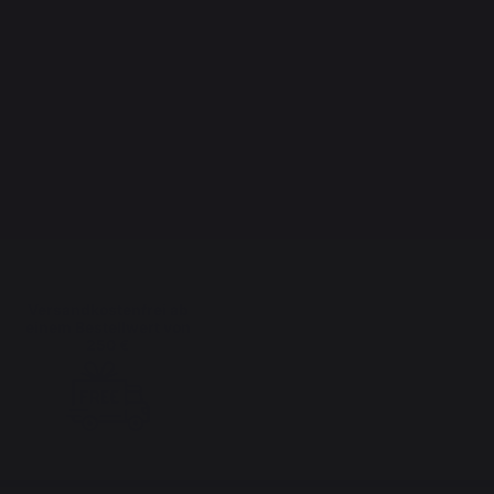
Versandkostenfrei ab
einem Bestellwert von
250 €