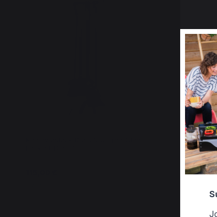
Kaminbesteck Dreifuß Original Stahl
Kaminbest
Lackiert Dreifuß
Schwarz
115,00 €
175,00 €
Auf Lager
Auf Lag
S
J