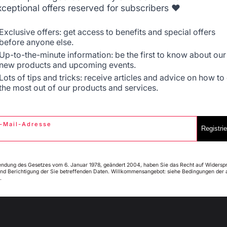
xceptional offers reserved for subscribers ❤️
Belgique
Canada
Exclusive offers: get access to benefits and special offers
before anyone else.
Up-to-the-minute information: be the first to know about our
new products and upcoming events.
Espagne
France
Lots of tips and tricks: receive articles and advice on how to
the most out of our products and services.
-Mail-Adresse
Italie
Luxembourg
Registri
endung des Gesetzes vom 6. Januar 1978, geändert 2004, haben Sie das Recht auf Widersp
nd Berichtigung der Sie betreffenden Daten. Willkommensangebot: siehe Bedingungen der 
.
My country is not in
Pays-Bas
list