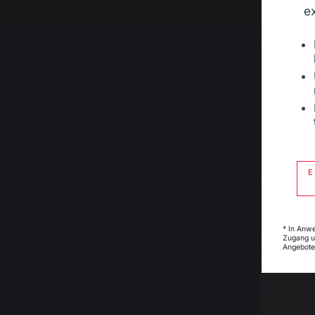
e
E
* In Anw
Zugang u
Angebote