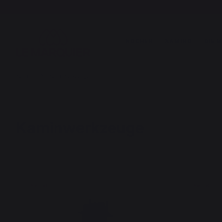
KOCHEN
KAMINO
DIE 
Kamino
Kaminwerkzeuge
Kaminwerkzeuge
Neuheit
Neuheit