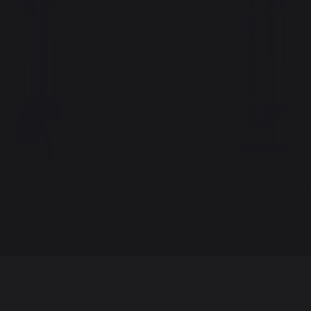
eck Basic Dreifuß Schwarz
Kaminbesteck Basic auf So
schwarz
72,90 €
er
Auf Lager