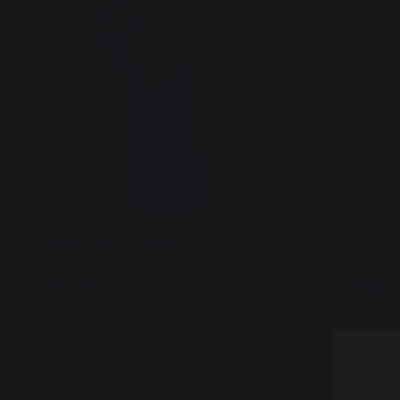
Kaminbesteck Basic Lauki Schwarz
Kaminbest
75,00 €
69,00 €
Auf Lager
Auf Lag