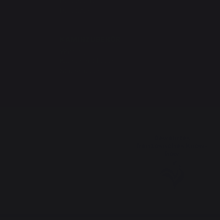
Pelletregale
Pelletöfen
KAMINZUBEHÖR
Wartung
Kochen mit Feuer
Staubsauger
Bewahrtes
französisches Know-
how