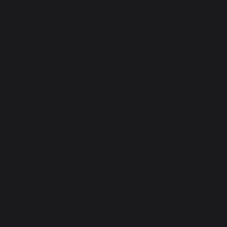
Atelier Gourmand
Actualités
Animations près de chez vous
Atelier Service
Garantie à vie
Forfait de remise en état
Téléchargements
Atelier Conseils
Bien choisir sa plancha
CONTACT