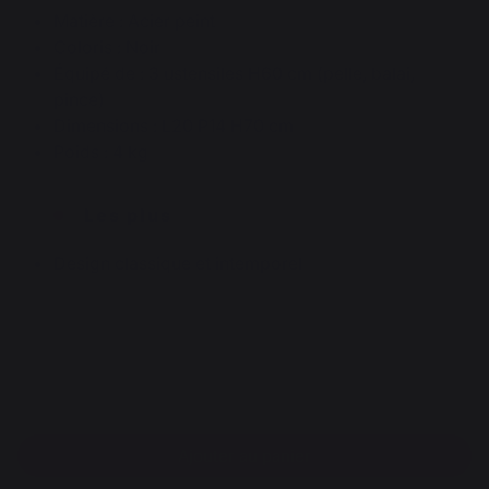
Matière : Acier peint
Coloris : Noir
Équipé de : 3 ustensiles H60 cm (pelle, balai,
pince)
Dimensions : L20 P14 H70 cm
Poids : 4 kg
Les plus
Design classique et intemporel
Ajouter au panier