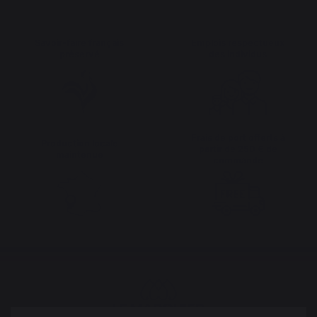
Savoir-faire français
Emplois respectueux
préservé
des individus
Frais de port offerts à
Production locale
partir de 250 € de
maintenue
commande