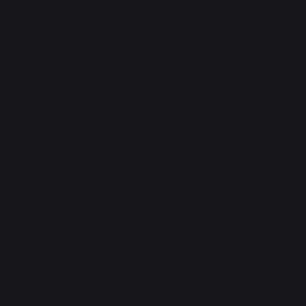
Serviteur Basic Trépied Noir
REF : VAB101 / EAN13 : 3339380141940
72,90 €
Disponible sous 7 jours
Paiement 100% sécurisé
Trouvez un revendeur
DESCRIPTION