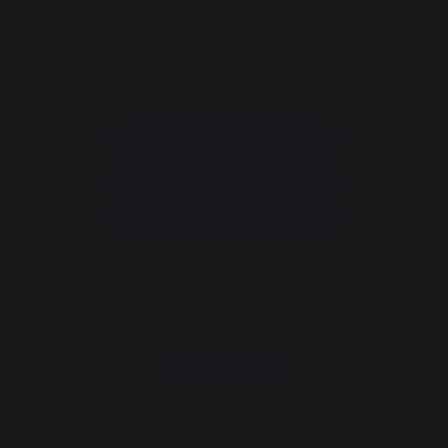
Service consommateur
+33 9 39 24 00 99
Rubrique d'aide et FAQ
Annuler ma commande
Accéder au formulaire de contact
Newsletter et bons plans
Inscrivez-vous et soyez informé de tous nos bons plans
Je m'inscris