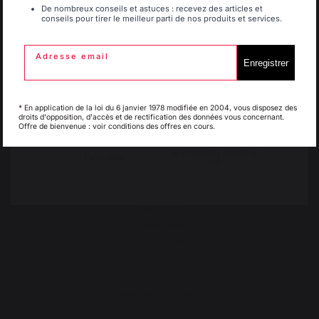
De nombreux conseils et astuces : recevez des articles et
Réglement des concours
conseils pour tirer le meilleur parti de nos produits et services.
Gérer les cookies
Espagne
France
Adresse email
Enregistrer
Italie
Luxembourg
* En application de la loi du 6 janvier 1978 modifiée en 2004, vous disposez des
droits d'opposition, d'accès et de rectification des données vous concernant.
PRODUITS
Offre de bienvenue : voir conditions des offres en cours.
My country is not in
Pays-Bas
list
Cuisson
Planchas
Barbecues
Cuisines d'extérieur
Fours à pizza
Brasero
Dessertes et chariots
Accessoires