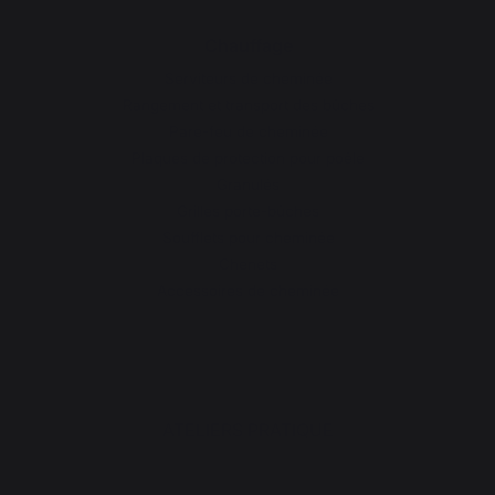
Chauffage
Serviteurs de cheminée
Rangement et transport des bûches
Pare-feu de cheminée
Plaques de protection pour poêle
Granulés
Grilles porte-bûches
Soufflets pour cheminée
Chenets
Accessoires de cheminée
ATELIERS PRATIQUE