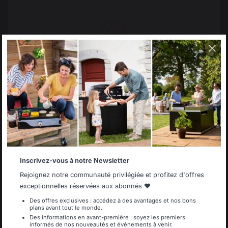
Changer de pays
Select your country
30 rue Ambroise 1
40390 St Martin de
It appears that you are trying to access a product
catalog that does not correspond to the one for your
Seignanx
country.
France
Select another delivery country
Notre marque
Revendeurs
Inscrivez-vous à notre Newsletter
Allemagne
Antilles
Conditions générales de
Rejoignez notre communauté privilégiée et profitez d'offres
ventes
exceptionnelles réservées aux abonnés ❤️
Charte SAV & Garanties
Des offres exclusives : accédez à des avantages et nos bons
Mentions légales
plans avant tout le monde.
Belgique
Canada
Politique des cookies et
Des informations en avant-première : soyez les premiers
informés de nos nouveautés et événements à venir.
confidentialité des données