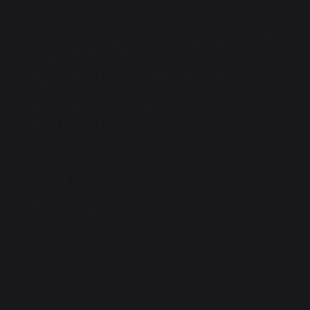
Verglaste Edelstahl-Garglocke mit Edeltstahl
von LE MARQUIER.
Ausgestattet mit einem Griff und einem oberen
Glasteil.
Ermöglicht das Schmoren.
Hält Speisen warm.
.
Die mehr
Ideal zum Warmhalten