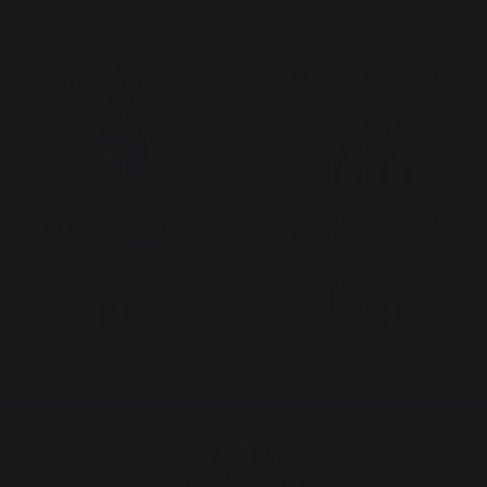
Bewahrtes
Menschenfreundliche
französisches Know-
Arbeitsplätze
how
Versandkostenfrei ab
Fortbestehende lokale
einem Bestellwert von
Produktion
250 €