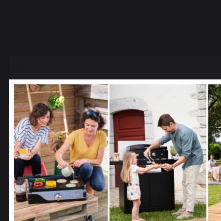
Cookie-Richtlinie und
Datenschutz
Wettbewerbsregeln
Cookies verwalten
PRODUKTE
Select your country
Kochen
It appears that you are trying to access a product catalo
correspond to the one for your country.
Planchas
Grills
Select another delivery country
Outdoor-Küchen
Pizzaöfen
Feuerstelle
ServierWagen und Wagen
Allemagne
Antilles