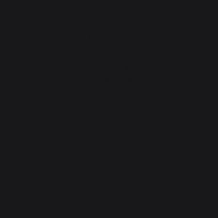
Land wechseln
30 Ambroise Street 1
St-Martin-de-Seignanx
(40390)
France
Unsere Marke
Wiederverkäufer
Allgemeine
Geschäftsbedingungen
Charta Kundendienst und
Garantie
Rechtliche Hinweise