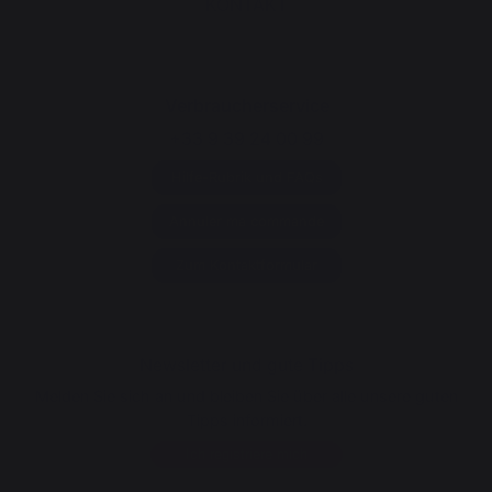
KONTAKT
Verbraucherservice
+33 9 39 24 00 99
Hilfe-Rubrik und FAQs
Annuler ma commande
Zum Kontaktformular
Newsletter und gute Tipps
Melden Sie sich an und bleiben Sie über alle unsere guten
Tipps informiert.
Ich registriere mich