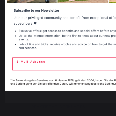
Zubehör
Subscribe to our Newsletter
Kamino
Join our privileged community and benefit from exceptional offe
Belgique
Canada
subscribers ❤️
Kaminwerkzeuge
Aufbewahrung und Transport von Holzscheiten
Exclusive offers: get access to benefits and special offers before any
Up-to-the-minute information: be the first to know about our new p
Kaminbrandschutz
events.
Espagne
France
Schutzplatten für Holzöfen
Lots of tips and tricks: receive articles and advice on how to get the 
and services.
Pellets
Holzrost
Kaminbälge
E-Mail-Adresse
Italie
Luxembourg
Andirons
Kaminzubehör
* In Anwendung des Gesetzes vom 6. Januar 1978, geändert 2004, haben Sie das 
und Berichtigung der Sie betreffenden Daten. Willkommensangebot: siehe Bedingun
My country is not 
Pays-Bas
list
PRAKTISCHE WORKSHOPS