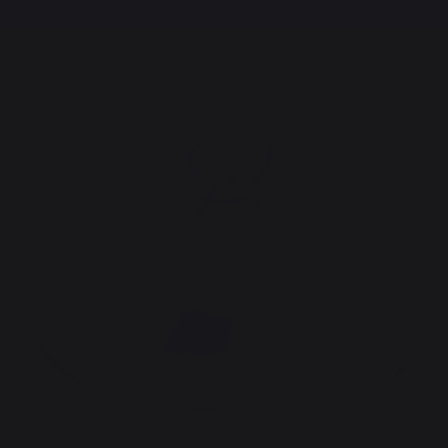
Versandkostenfrei ab einem Bestellwert von 250,00 €*
Kochen
Zubehör
Utensilien