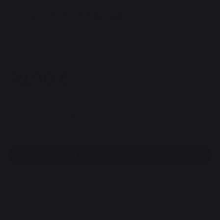
Glasgarglocke Edelstahl
REF : AGR36 / EAN13 : 3339380129610
46 Meinung
39,90 €
Verfügbar innerhalb von 7 Tagen
sichere Zahlung
Einen händler finden
DESCRIPTION