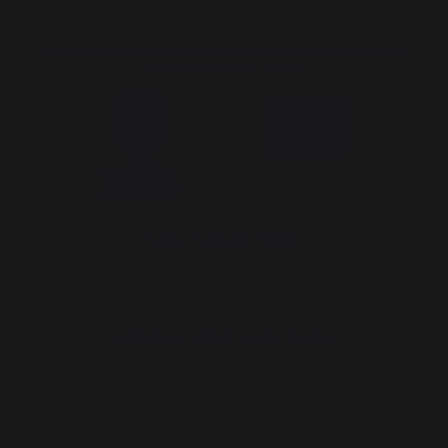
Die Region Aquitainien und die Europäische Union handeln
gemeinsam für Ihr Gebiet
*außer Pelletsack Traeger
Erstellung der Website: Agentur Redmoot