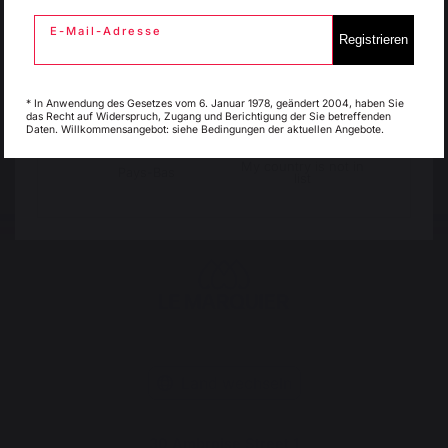
E-Mail-Adresse
Registrieren
Versandkostenfrei ab
Fortbestehende lokale
einem Bestellwert von
Italie
Luxembourg
Produktion
250 €
* In Anwendung des Gesetzes vom 6. Januar 1978, geändert 2004, haben Sie
das Recht auf Widerspruch, Zugang und Berichtigung der Sie betreffenden
Daten. Willkommensangebot: siehe Bedingungen der aktuellen Angebote.
My country is not in
Pays-Bas
list
Land wechseln
30 Ambroise Street 1