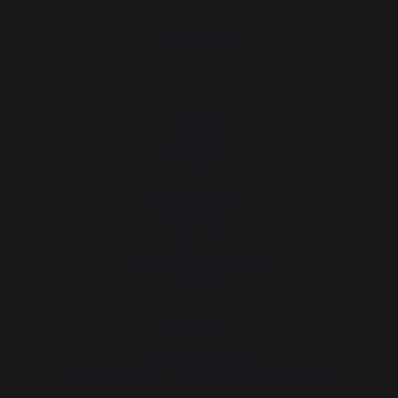
PRODUKTE
Kochen
Planchas
Grills
Outdoor-Küchen
Pizzaöfen
Feuerstelle
ServierWagen und Wagen
Zubehör
Kamino
Kaminwerkzeuge
Aufbewahrung und Transport von Holzscheiten
Kaminbrandschutz