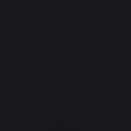
Die mehr
Modular: Das Befestigungssystem der Möbel
ermöglicht das nachträgliche Hinzufügen von
Elementen und gibt Ihnen mehr Freiheit bei der
Gestaltung
Individuell anpassbar: Verschiedene optionale
Zubehörteile (Schränke, Räder, Regale,
Zubehörkit für Schränke ...)
Funktionelle Aufbewahrungsmöglichkeiten:
Verschlossen durch 2 gefütterte „Push-Pull“-
Türen
Höhenverstellbare Füße
Große Arbeitsfläche: Arbeitsfläche 80 * 50 cm