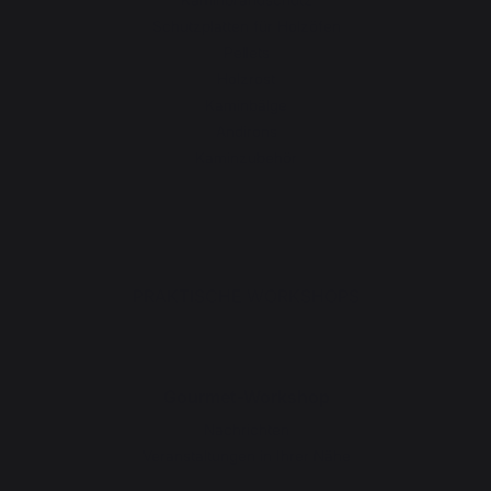
Schutzplatten für Holzöfen
Pellets
Holzrost
Kaminbälge
Andirons
Kaminzubehör
PRAKTISCHE WORKSHOPS
Gourmet-Workshop
Nachrichten
Veranstaltungen in Ihrer Nähe