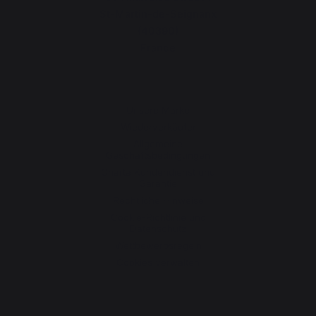
St-Martin-de-Seignanx
(40390)
France
Unsere Marke
Wiederverkäufer
Allgemeine
Geschäftsbedingungen
Charta Kundendienst und
Garantie
Rechtliche Hinweise
Cookie-Richtlinie und
Datenschutz
Wettbewerbsregeln
Cookies verwalten