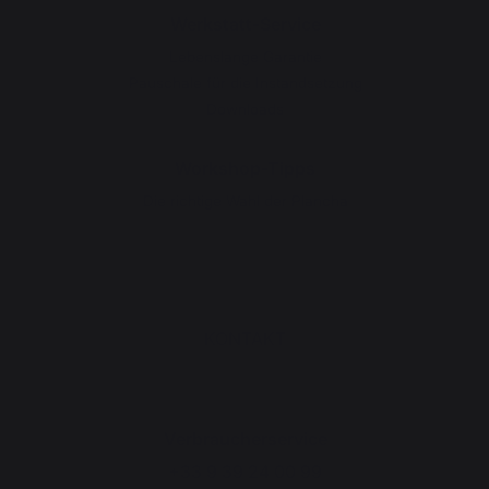
Werkstatt-Service
Lebenslange Garantie
Pauschale für die Instandsetzung
Downloads
Workshop-Tipps
Die richtige Wahl der Plancha
KONTAKT
Verbraucherservice
+33 9 39 24 00 99