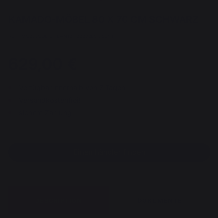
KAMADO-MÖBEL 80 X 70 CM SCHWARZ
REF : MC80EGGE13 / EAN13 : 3339380175204
629,00 €
Verfügbar innerhalb von 7 Tagen
Versandkostenfrei!
sichere Zahlung
Einen händler finden
DESCRIPTION
DOKUMENTE