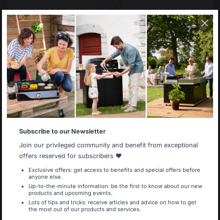
17,90 €
36,90 
Auf Lager
Auf La
Select your country
It appears that you are trying to access a product
catalog that does not correspond to the one for your
country.
Select another delivery country
Subscribe to our Newsletter
Allemagne
Antilles
Zum warenkorb hinzufügen
Join our privileged community and benefit from exceptional
offers reserved for subscribers ❤️
Exclusive offers: get access to benefits and special offers before
anyone else.
Belgique
Canada
Bewahrtes
Menschenfreundliche
Up-to-the-minute information: be the first to know about our new
französisches Know-
Arbeitsplätze
products and upcoming events.
how
Lots of tips and tricks: receive articles and advice on how to get
the most out of our products and services.
Espagne
France