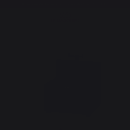
Versandkostenfrei ab einem Bestellwert von 250,00 €*
Kochen
Outdoor-Küchen
Outdoor-Küchenmöbel