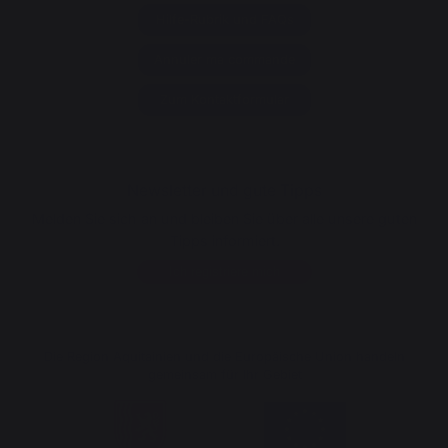
Hilfe-Rubrik und FAQs
Annuler ma commande
Zum Kontaktformular
Newsletter und gute Tipps
Melden Sie sich an und bleiben Sie über alle unsere guten
Tipps informiert.
Ich registriere mich
Die Region Aquitainien und die Europäische Union handeln
gemeinsam für Ihr Gebiet