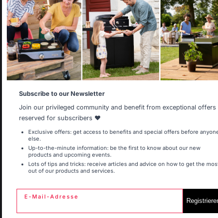
Select your country
Réponse de
It appears that you are trying to access a product catalog
lemarquier.com
that does not correspond to the one for your country.
Bonjour,

Vous pouvez 
Select another delivery country
nous faire une 
demande de 
SAV directement 
par le biais de 
notre site 
Allemagne
Antilles
internet / 
Subscribe to our Newsletter
rubrique contact 
Join our privileged community and benefit from exceptional offers
pour que nous 
puissions vous 
reserved for subscribers ❤️
adresser la pièce 
Belgique
Canada
Exclusive offers: get access to benefits and special offers before anyon
correspondante.
else.
Up-to-the-minute information: be the first to know about our new
products and upcoming events.
Lots of tips and tricks: receive articles and advice on how to get the mos
1
2
out of our products and services.
Espagne
France
E-Mail-Adresse
Registriere
Italie
Luxembourg