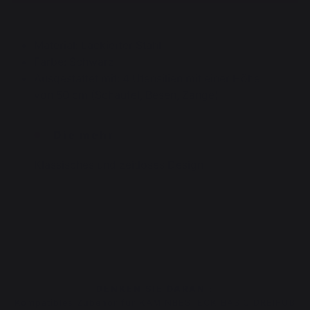
Material: Lackierter Stahl
Farbe: Schwarz
Ausgestattet mit: 4 Utensilien mit einer Höhe
von 50 cm (Schaufel, Besen, Zange)
Die mehr
Klassisches und zeitloses Design
DENKEN SIE DARAN :
Kompatibles Zubehör für KAMINBESTECK BASIC DREIFUß