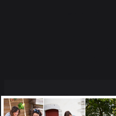
Avis du
27/10/2024
, suite à une
expérience du
11/10/2024
par
A.L
Signaler
Utile
(2)
2
/
5
Avis vérifié
le produit était défectueux. la
barre principale n'était pas 
centrée sur le trépied. il 
n'aurait pas du passer le 
contrôle qualité. Mon mari l'a 
redressé lui même (au risque 
de le casser) car nous avions 
la flemme de faire un envoi 
retour.  Un défaut de 
fabrication flagrant
Avis du
25/08/2023
, suite à une
expérience du
27/07/2023
par
A.A.
Signaler
Utile
(2)