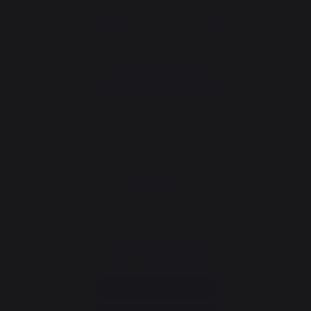
Pauschale für die Instandsetzung
Downloads
Workshop-Tipps
Die richtige Wahl der Plancha
KONTAKT
Verbraucherservice
+33 9 39 24 00 99
Hilfe-Rubrik und FAQs