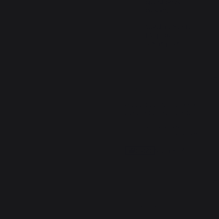
question ou 
besoin.

Cordialement.

L’équipe 
lemarquier
5
/
5
Avis vérifié
Produit conforme à sa 
description sur le site
Avis du
27/12/2024
, suite à une
expérience du
11/12/2024
par
E.H
Signaler
Utile
(2)
5
/
5
Avis vérifié
Très fonctionnel