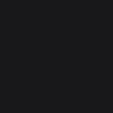
2
étoiles
1
1
étoile
0
Nous sommes 
ravis 
d'apprendre que 
Trier les avis
vous trouvez 
notre produit à la 
fois fonctionnel 
et au design 
élégant. 

Cordialement.

L’équipe 
lemarquier
5
/
5
Avis vérifié
Produits de qualité, 
incontestable.
Avis du
27/11/2025
, suite à une
expérience du
12/11/2025
par
Edouard V.