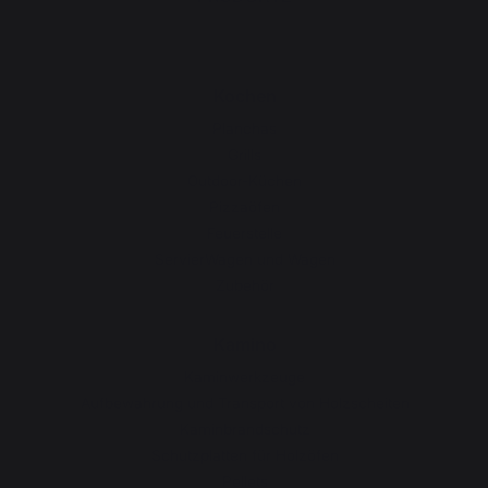
Kochen
Planchas
Grills
Outdoor-Küchen
Pizzaöfen
Feuerstelle
ServierWagen und Wagen
Zubehör
Kamino
Kaminwerkzeuge
Aufbewahrung und Transport von Holzscheiten
Kaminbrandschutz
Schutzplatten für Holzöfen
Pellets