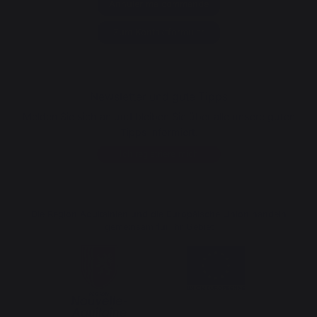
Annuler ma commande
Zum Kontaktformular
Newsletter und gute Tipps
Melden Sie sich an und bleiben Sie über alle unsere guten
Tipps informiert.
Ich registriere mich
Die Region Aquitainien und die Europäische Union handeln
gemeinsam für Ihr Gebiet