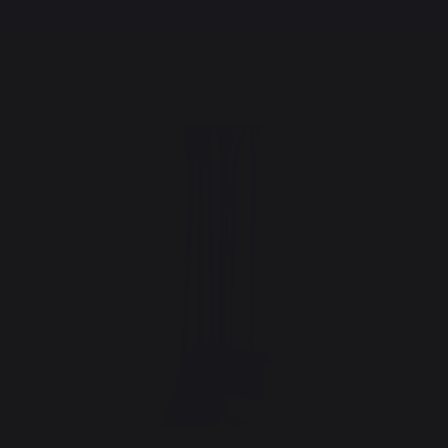
Versandkostenfrei ab einem Bestellwert von 250,00 €*
Kamino
Kaminwerkzeuge