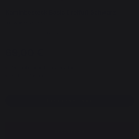
Kaminbesteck Basic Dreifuß Schwarz
REF : VAB102 / EAN13 : 3339380141957
9 Meinung
69,00 €
Verfügbar innerhalb von 7 Tagen
sichere Zahlung
Einen händler finden
DESCRIPTION