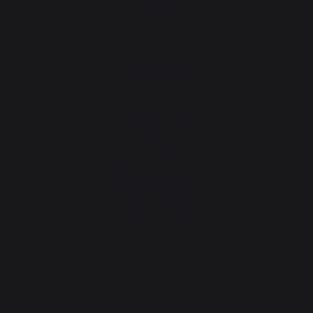
France
Unsere Marke
Wiederverkäufer
Allgemeine
Geschäftsbedingungen
Charta Kundendienst und
Garantie
Rechtliche Hinweise
Cookie-Richtlinie und
Datenschutz
Wettbewerbsregeln
Cookies verwalten
PRODUKTE