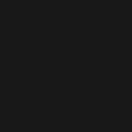
Versandkostenfrei ab
Fortbestehende lokale
einem Bestellwert von
Produktion
250 €
Land wechseln
30 Ambroise Street 1
St-Martin-de-Seignanx
(40390)