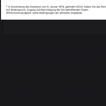
* In Anwendung des Gesetzes vom 6. Januar 1978, geändert 2004, haben Sie das Rec
auf Widerspruch, Zugang und Berichtigung der Sie betreffenden Daten.
Willkommensangebot: siehe Bedingungen der aktuellen Angebote.
My country is not in
Pays-Bas
list
Zum warenkorb hinzufügen
Bewahrtes
Menschenfreundliche
französisches Know-
Arbeitsplätze
how