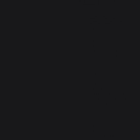
Signaler
Utile
(2)
Réponse de
lemarquier.com
Bonjour,

Nous vous 
remercions 
sincèrement 
pour votre avis 
élogieux et 
sommes ravis 
que vous 
appréciiez la 
qualité de nos 
produits. Votre 
satisfaction est 
notre priorité, et 
vos retours nous 
motivent à 
continuer à offrir 
le meilleur. 
N’hésitez pas à 
revenir vers nous 
pour toute 