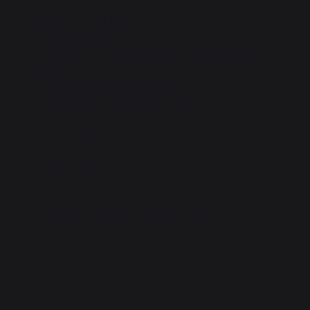
Matière : Acier peint
Coloris : Noir
Équipé de : 3 ustensiles H60 cm (pelle, balai,
pince)
Certifié Origine France Garantie
Dimensions : 24 x 15 x 63 cm
Les plus
Double utilité
Démontable, peut se stocker à plat