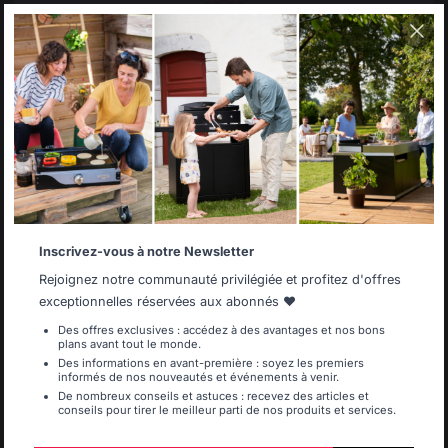
Select your country
Frais de port offerts à
Production locale
partir de 250 € de
maintenue
It appears that you are trying to access a product
commande
catalog that does not correspond to the one for your
country.
Select another delivery country
Inscrivez-vous à notre Newsletter
Allemagne
Antilles
Rejoignez notre communauté privilégiée et profitez d'offres
exceptionnelles réservées aux abonnés ❤️
Des offres exclusives : accédez à des avantages et nos bons
plans avant tout le monde.
Belgique
Canada
Des informations en avant-première : soyez les premiers
informés de nos nouveautés et événements à venir.
Changer de pays
De nombreux conseils et astuces : recevez des articles et
conseils pour tirer le meilleur parti de nos produits et services.
Espagne
France