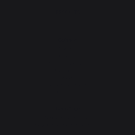
PRODUITS
Cuisson
Planchas
Barbecues
Cuisines d'extérieur
Fours à pizza
Brasero
Dessertes et chariots
Accessoires
Chauffage
Serviteurs de cheminée
Rangement et transport des bûches
Pare-feu de cheminée