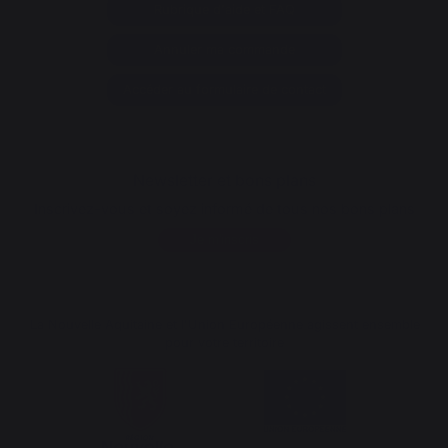
Rubrique d'aide et FAQ
Annuler ma commande
Accéder au formulaire de contact
Newsletter et bons plans
Inscrivez-vous et soyez informé de tous nos bons plans
Je m'inscris
La Nouvelle Aquitaine et l'Union Européenne agissent ensemble
pour votre territoire