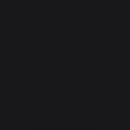
Atelier Service
Garantie à vie
Forfait de remise en état
Téléchargements
Atelier Conseils
Bien choisir sa plancha
CONTACT
Service consommateur
+33 9 39 24 00 99