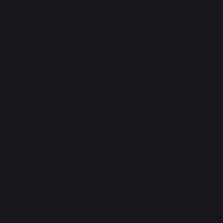
Frais de port offerts à partir de 250,00 €*
Chauffage
Serviteurs de cheminée