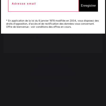
30 rue Ambroise 1
Adresse email
Enregistrer
40390 St Martin de
Seignanx
Italie
Luxembourg
France
* En application de la loi du 6 janvier 1978 modifiée en 2004, vous disposez des
droits d'opposition, d'accès et de rectification des données vous concernant.
Offre de bienvenue : voir conditions des offres en cours.
My country is not in
Pays-Bas
Notre marque
list
Revendeurs
Conditions générales de
ventes
Charte SAV & Garanties
Mentions légales
Politique des cookies et
confidentialité des données
Réglement des concours
Gérer les cookies