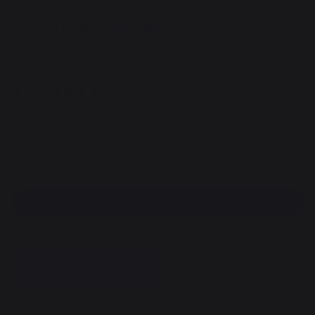
SERVITEUR MODERNE
REF : VAF200E13 / EAN13 : 3339380174733
125,00 €
Disponible sous 7 jours
Paiement 100% sécurisé
Trouvez un revendeur
DESCRIPTION
DOCUMENTS