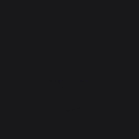
Plaques de protection pour poêle
Granulés
Grilles porte-bûches
Soufflets pour cheminée
Chenets
Accessoires de cheminée
ATELIERS PRATIQUE
Atelier Gourmand
Actualités
Animations près de chez vous