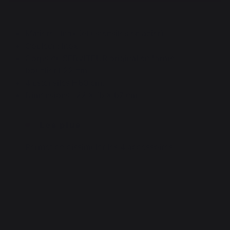
Matière : Inox (et ustensiles en acier)
Couleur : Inox
Corps du SERVITEUR original en forme
bouclier L22 cm
4 ustensiles H60 cm.
Dimensions : 22 x 16 x 67 cm
Les plus
Permet de dissimuler les 4 accessoires