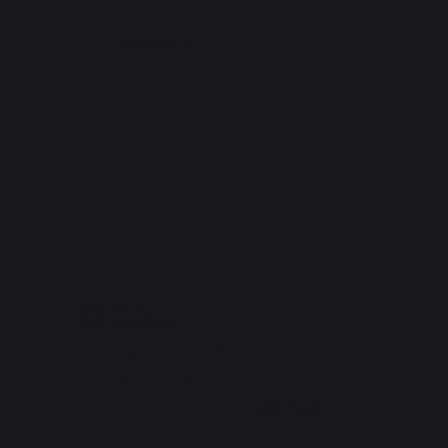
265,00 €
En stock
5
5
/
5
/
5
Avis vérifié
Satisfaction du produit beau 
design et du prix/qualité
Avis du
26/01/2024
, suite à une
Basé sur
2
avis soumis à un
expérience du
10/01/2024
par
contrôle
A.A.
Voir tous les avis sur ce site
Signaler
Utile
(1)
5
étoiles
2
4
étoiles
0