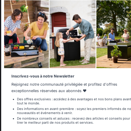
Ajouter au panier
Select your country
It appears that you are trying to access a product catalog
that does not correspond to the one for your country.
Select another delivery country
Savoir-faire français
Emplois respectueux
préservé
des individus
Allemagne
Antilles
Inscrivez-vous à notre Newsletter
Rejoignez notre communauté privilégiée et profitez d'offres
Frais de port offerts à
Production locale
partir de 250 € de
exceptionnelles réservées aux abonnés ❤️
maintenue
commande
Belgique
Canada
Des offres exclusives : accédez à des avantages et nos bons plans avan
tout le monde.
Des informations en avant-première : soyez les premiers informés de n
nouveautés et événements à venir.
De nombreux conseils et astuces : recevez des articles et conseils pour
tirer le meilleur parti de nos produits et services.
Espagne
France