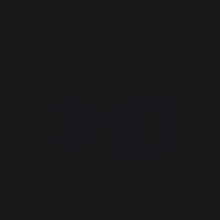
PENSEZ-Y :
Accessoires compatibles pour SERVITEUR BASIC ELAIA
INOX
Nouveauté
Range-bûches Studio