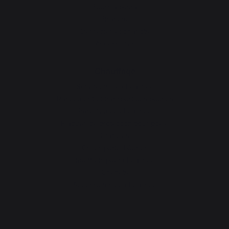
Fours à pizza
Brasero
Dessertes et chariots
Accessoires
Chauffage
Serviteurs de cheminée
Rangement et transport des bûches
Pare-feu de cheminée
Plaques de protection pour poêle
Granulés
Grilles porte-bûches
Soufflets pour cheminée
Chenets
Accessoires de cheminée