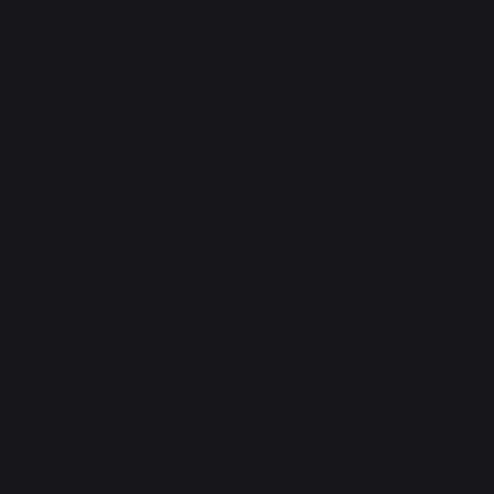
Serviteur Basic Elaia Inox
REF : VA240 / EAN13 : 3339380071896
2 avis
75,00 €
Disponible sous 7 jours
Paiement 100% sécurisé
Trouvez un revendeur
DESCRIPTION