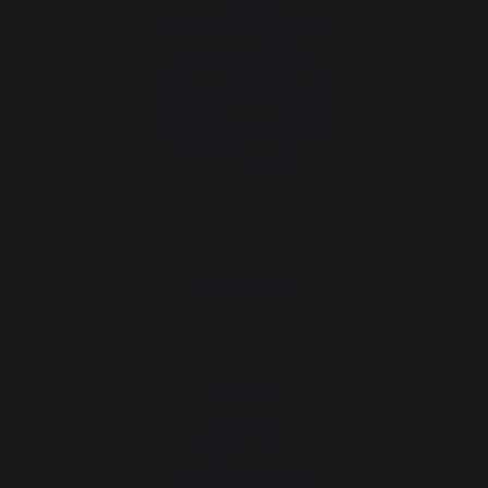
ventes
Charte SAV & Garanties
Mentions légales
Politique des cookies et
confidentialité des données
Réglement des concours
Gérer les cookies
PRODUITS
Cuisson
Planchas
Barbecues
Cuisines d'extérieur