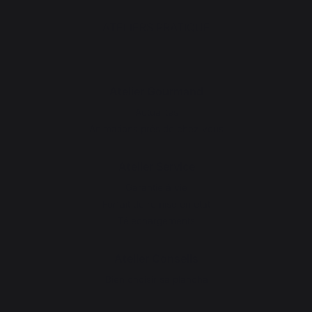
ATELIERS PRATIQUE
Atelier Gourmand
Actualités
Animations près de chez vous
Atelier Service
Garantie à vie
Forfait de remise en état
Téléchargements
Atelier Conseils
Bien choisir sa plancha