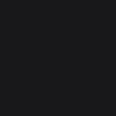
Réponse de
3
étoiles
0
lemarquier.com
2
étoiles
0
Bonjour,

1
étoile
0
Nous vous 
remercions 
Trier les avis
d'avoir pris le 
temps de laisser 
votre avis et de 
partager votre 
expérience. 
Notre priorité est 
de vous garantir 
un niveau de 
service 
conforme à vos 
attentes et digne 
de notre marque 
LE MARQUIER.

Bonne journée,
5
/
5