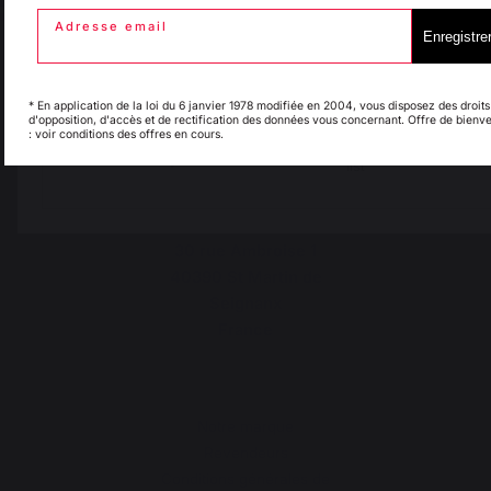
Adresse email
Enregistre
Italie
Luxembourg
* En application de la loi du 6 janvier 1978 modifiée en 2004, vous disposez des droits
d'opposition, d'accès et de rectification des données vous concernant. Offre de bienv
: voir conditions des offres en cours.
My country is not in
Pays-Bas
list
Changer de pays
30 rue Ambroise 1
40390 St Martin de
Seignanx
France
Notre marque
Revendeurs
Conditions générales de