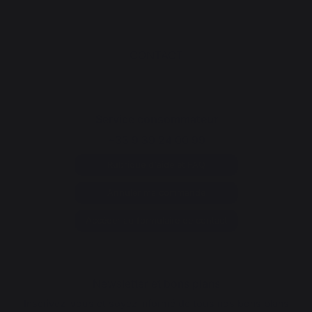
CONTACT
Service consommateur
+33 9 39 24 00 99
Rubrique d'aide et FAQ
Annuler ma commande
Accéder au formulaire de contact
Newsletter et bons plans
Inscrivez-vous et soyez informé de tous nos bons plans