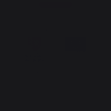
Je m'inscris
La Nouvelle Aquitaine et l'Union Européenne agissent ensemble
pour votre territoire
*hors sac de pellets Traeger
Création du site internet : Agence Redmoot