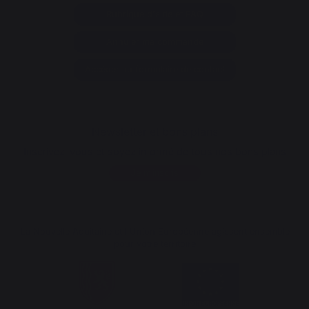
Rubrique d'aide et FAQ
Annuler ma commande
Accéder au formulaire de contact
Newsletter et bons plans
Inscrivez-vous et soyez informé de tous nos bons plans
Je m'inscris
La Nouvelle Aquitaine et l'Union Européenne agissent ensemble
pour votre territoire