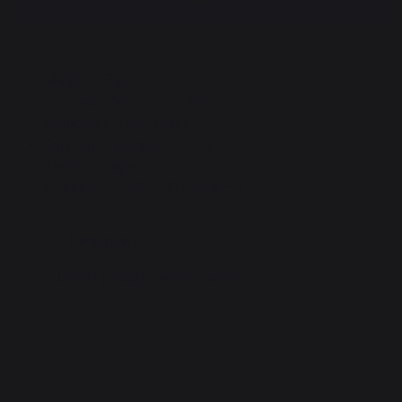
DESCRIPTION
Matière : Tissu
Couleur : Gris foncé chiné
Equipé de deux anses
Taille max bûches : 35 cm
Tenue : souple
Dimensions : 50 x 50 x 34 cm
Les plus
A la fois pratique et décoratif