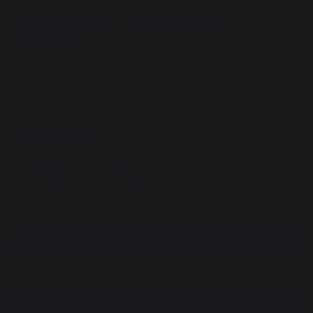
Panier A Buches Tissu Teahupoo
Anthracite
REF : PAR106C27 / EAN13 : 3339380118089
1 avis
31,90 €
Disponible sous 7 jours
Paiement 100% sécurisé
Trouvez un revendeur