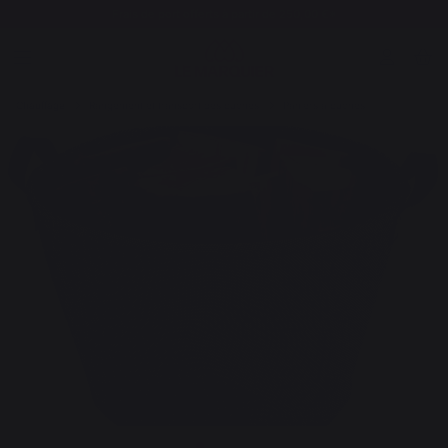
Frais de port offerts à partir de 250,00 €*
Chauffage
Rangement et transport des bûches
Paniers à bûches