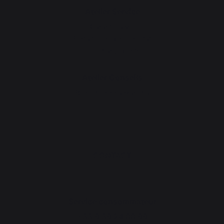
Atelier Service
Garantie à vie
Forfait de remise en état
Téléchargements
Atelier Conseils
Bien choisir sa plancha
CONTACT
Service consommateur
+33 9 39 24 00 99