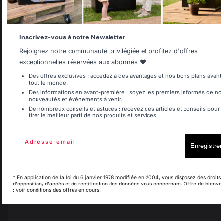
30 rue Ambroise 1
40390 St Martin de
Seignanx
Allemagne
Antilles
Inscrivez-vous à notre Newsletter
France
Rejoignez notre communauté privilégiée et profitez d'offres
exceptionnelles réservées aux abonnés ❤️
Belgique
Canada
Des offres exclusives : accédez à des avantages et nos bons plans avan
tout le monde.
Notre marque
Des informations en avant-première : soyez les premiers informés de n
Revendeurs
nouveautés et événements à venir.
De nombreux conseils et astuces : recevez des articles et conseils pour
Conditions générales de
tirer le meilleur parti de nos produits et services.
Espagne
France
ventes
Charte SAV & Garanties
Mentions légales
Adresse email
Enregistre
Politique des cookies et
Italie
Luxembourg
confidentialité des données
Réglement des concours
* En application de la loi du 6 janvier 1978 modifiée en 2004, vous disposez des droits
Gérer les cookies
d'opposition, d'accès et de rectification des données vous concernant. Offre de bienv
: voir conditions des offres en cours.
My country is not in
Pays-Bas
list