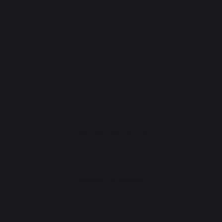
Pare-feu de cheminée
Plaques de protection pour poêle
Granulés
Grilles porte-bûches
Soufflets pour cheminée
Chenets
Accessoires de cheminée
ATELIERS PRATIQUE
Atelier Gourmand
Actualités
Animations près de chez vous