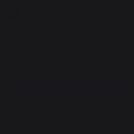
Ajouter au panier
Savoir-faire français
Emplois respectueux
préservé
des individus