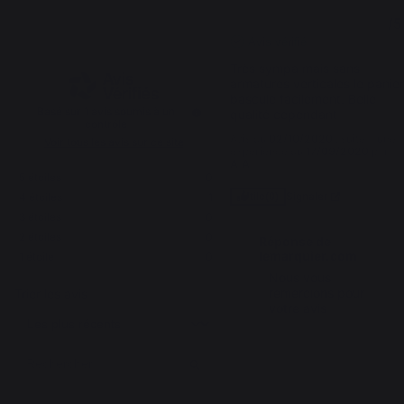
4
4
/
5
/
5
Avis vérifié
Très sympa mais sans 
armatures verticales le panier
bascule facilement. Belle 
Basé sur
1
avis soumis à un
qualité cependant
contrôle
Avis du
02/10/2020
, suite à une
Voir tous les avis sur ce site
expérience du
17/09/2020
par
A.A.
5
étoiles
0
Signaler
4
étoiles
1
Utile
(0)
3
étoiles
0
2
étoiles
0
Réponse de
lemarquier.com
1
étoile
0
Nous vous 
remercions pour 
Trier les avis
votre avis
1