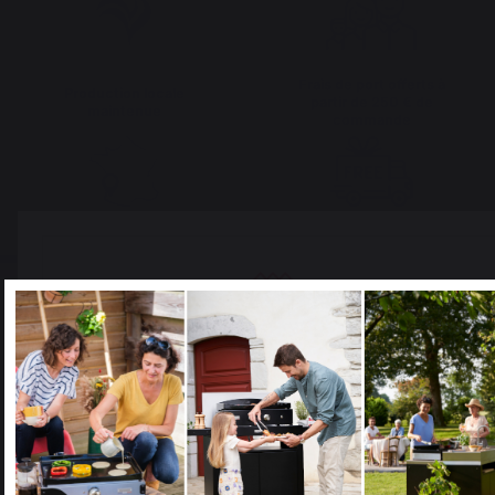
Frais de port offerts à
Production locale
partir de 250 € de
maintenue
commande
Select your country
It appears that you are trying to access a product catalog
that does not correspond to the one for your country.
Changer de pays
Select another delivery country