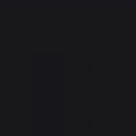
CUISSON
CHAUFFAGE
L
Chauffage
Pare-feu de cheminée
Pare-feu spécial poêle
Pare-Feu Po