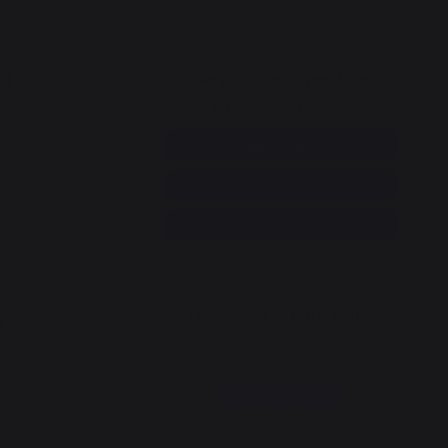
nd
Service consommateur
+33 9 39 24 00 99
z vous
Rubrique d'aide et FAQ
Annuler ma commande
Accéder au formulaire de contact
état
Newsletter et bons plans
s
Inscrivez-vous et soyez informé de tous nos
cha
bons plans
Je m'inscris