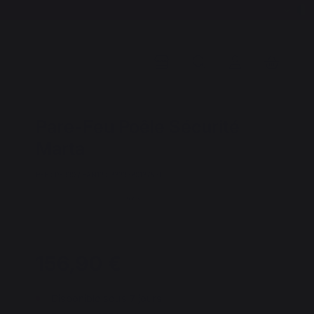
Pare-Feu Poêle Sécurité
Marta
REF : PF990 / EAN13 : 3339380127531
2 avis
156,90 €
Disponible sous 7 jours