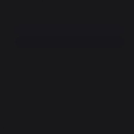
Paiement 100% sécurisé
Ajouter au panier
Trouvez un revendeur
plus