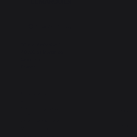
Changer de pays
30 rue Ambroise 1
C
40390 St Martin de
Seignanx
France
D
Notre marque
Revendeurs
Se
Conditions générales de
Rangemen
ventes
Pa
Charte SAV & Garanties
Plaques
Mentions légales
Politique des cookies et