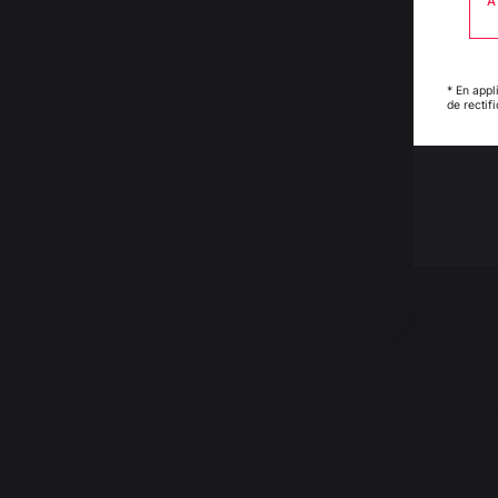
A
* En appl
de rectif
Savoir-faire français
préservé