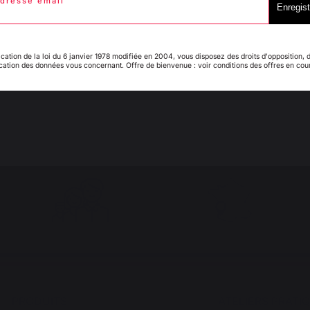
dresse email
Italie
Luxembourg
Enregist
ication de la loi du 6 janvier 1978 modifiée en 2004, vous disposez des droits d'opposition, 
ication des données vous concernant. Offre de bienvenue : voir conditions des offres en cou
My country is not in
Pays-Bas
list
Emplois respectueux
Production locale
des individus
maintenue
PRODUITS
ATELIERS PRATI