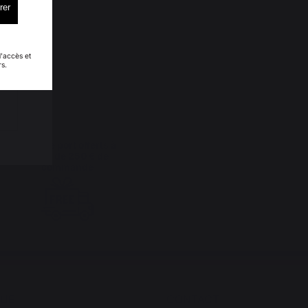
rer
d'accès et
rs.
Frais de port offerts à
partir de 250 € de
commande
QUE
CONTACT