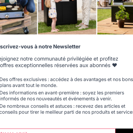
Signaler
Utile
(1)
5
/
5
Avis vérifié
Ras.
Allemagne
Antilles
Avis du
20/02/2019
, suite à une expérience du
26/11/2018
par
A.A.
nscrivez-vous à notre Newsletter
Signaler
Utile
(2)
ejoignez notre communauté privilégiée et profitez
'offres exceptionnelles réservées aux abonnés ❤️
Belgique
Canada
1
Des offres exclusives : accédez à des avantages et nos bons
plans avant tout le monde.
Des informations en avant-première : soyez les premiers
informés de nos nouveautés et événements à venir.
Espagne
France
De nombreux conseils et astuces : recevez des articles et
conseils pour tirer le meilleur parti de nos produits et service