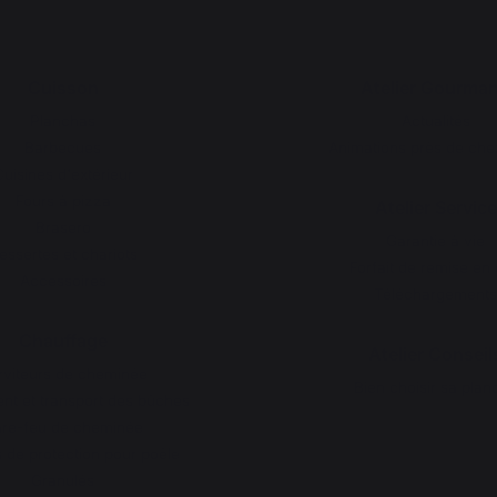
Cuisson
Atelier Gourma
Planchas
Actualités
Barbecues
Animations près de che
uisines d'extérieur
Fours à pizza
Atelier Service
Brasero
Garantie à vie
essertes et chariots
Forfait de remise en 
Accessoires
Téléchargements
Chauffage
Atelier Conseil
rviteurs de cheminée
Bien choisir sa plan
t et transport des bûches
re-feu de cheminée
 de protection pour poêle
Granulés