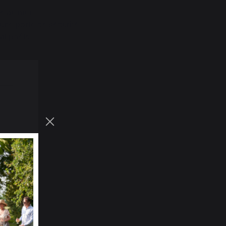
xe au mur
une porte de sécurité
al poêle