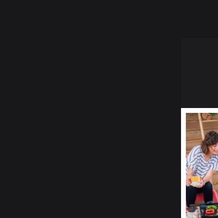
5
étoiles
8
4
étoiles
2
3
étoiles
1
2
étoiles
0
1
étoile
2
Trier les avis