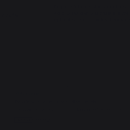
En plus d'être résistant aux chocs, 
est plus résistant à la chaleur. Il vo
cm du feu
optimale aux contraintes thermique
4
/
5
Avis vérifié
Trop tôt pour donner un avis utilise une fois
Avis du
09/11/2024
, suite à une expérience du
23/10/2024
par
A.L.
Signaler
Utile
(2)