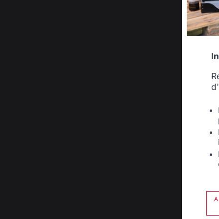
I
R
d
A