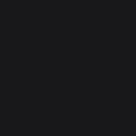
Frais de port offerts à partir de 250,00 €*
A MARQUE
L'EXPÉRIENCE
BONS PLANS
 Verre Ongui L65 H45 cm