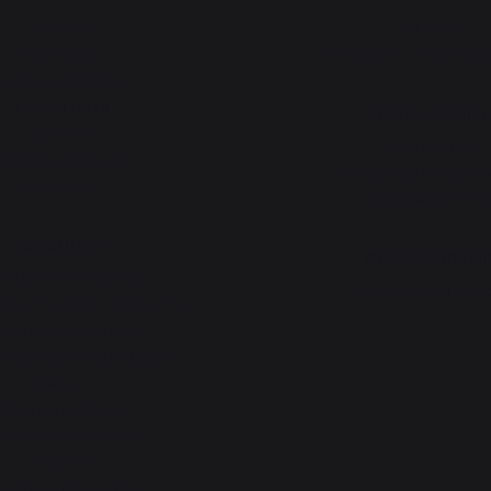
Planchas
Actualités
Barbecues
Animations près de che
uisines d'extérieur
Fours à pizza
Atelier Service
Brasero
Garantie à vie
essertes et chariots
Forfait de remise en 
Accessoires
Téléchargements
Chauffage
Atelier Conseil
rviteurs de cheminée
Bien choisir sa plan
t et transport des bûches
re-feu de cheminée
 de protection pour poêle
Granulés
rilles porte-bûches
fflets pour cheminée
Chenets
essoires de cheminée