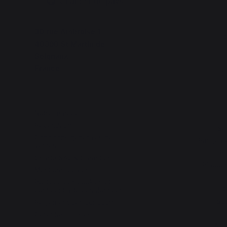
Changer de pays
30 rue Ambroise 1
C
40390 St Martin de
Seignanx
France
D
Notre marque
Revendeurs
Se
Conditions générales de
Rangemen
ventes
Pa
Charte SAV & Garanties
Plaques
Mentions légales
Politique des cookies et
G
confidentialité des données
Sou
Réglement des concours
Gérer les cookies
Acc