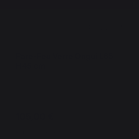
Pare-Feu Verre Ongui L65
H45 cm
REF : PFV9021 / EAN13 : 3339380064225
13 avis
105,00 €
Disponible sous 7 jours