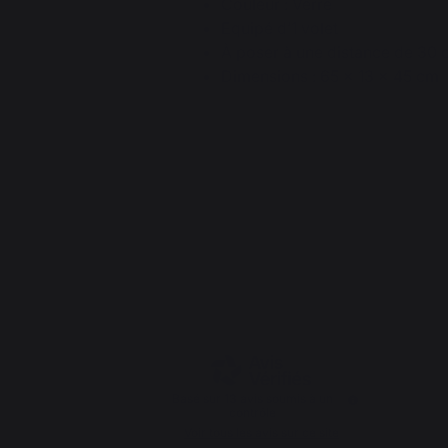
Couleur : Verre
Equipé d’1 volet
À poser à une distance de 30 
Dimensions : 65 x 13 x 45 cm
4.1
/
5
Basé sur
13
avis soumis à un
contrôle
Voir tous les avis sur ce site