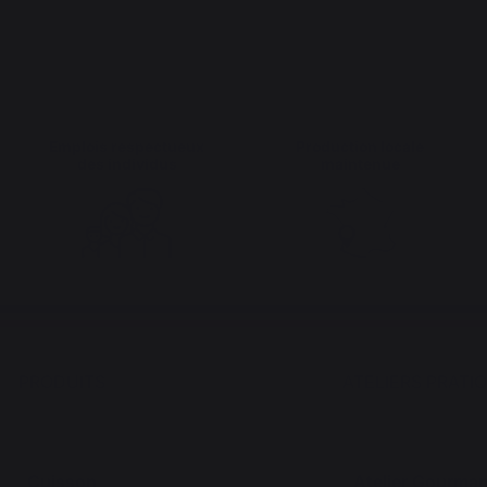
Emplois respectueux
Production locale
des individus
maintenue
PRODUITS
ATELIERS PRATI
Cuisson
Atelier Gourma