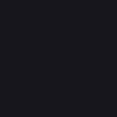
le Verre trempé sécurit
us garantie une sécurité
s.