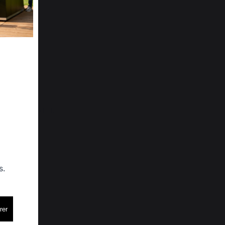
er 👍
de notre produit.
s.
rer