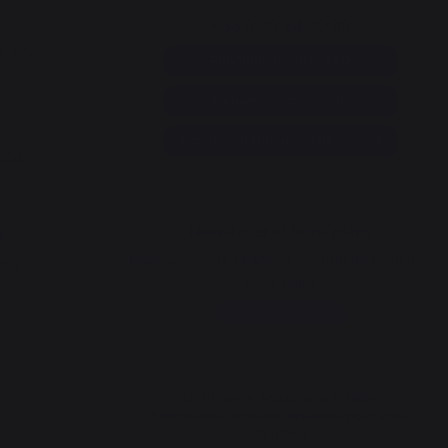
+33 9 39 24 00 99
z vous
Rubrique d'aide et FAQ
Annuler ma commande
Accéder au formulaire de contact
état
Newsletter et bons plans
s
Inscrivez-vous et soyez informé de tous nos
cha
bons plans
Je m'inscris
La Nouvelle Aquitaine et l'Union
Européenne agissent ensemble pour votre
territoire