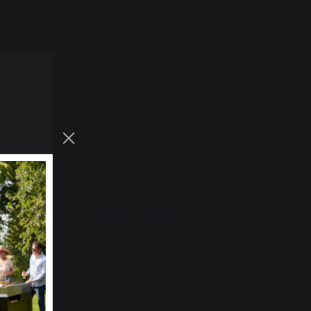
photo de l'article reçu auprès de notre service 
/new
