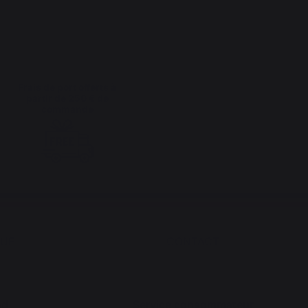
Frais de port offerts à
partir de 250 € de
commande
QUE
CONTACT
nd
Service consommateur