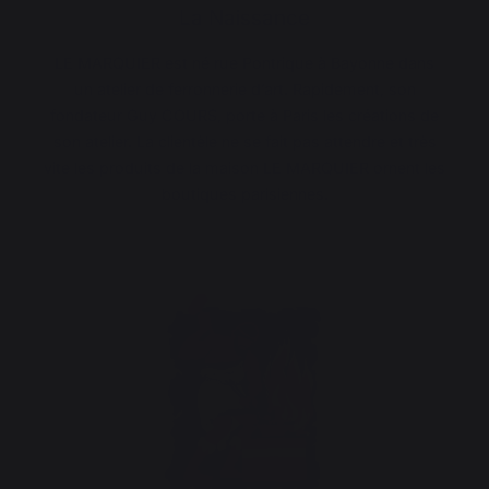
La Naissance
LE MARQUIER est né rue Pontrique à Bayonne dans
un atelier de ferronnerie d’art. Rapidement, son
fondateur Guy COURS, porte à Paris les créations de
son atelier. La clientèle ne se fait pas attendre et très
vite les produits de la maison LE MARQUIER ornent les
boutiques parisiennes.