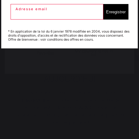
Adresse email
Enregistrer
Italie
Luxembourg
* En application de la loi du 6 janvier 1978 modifiée en 2004, vous disposez des
droits d'opposition, d'accès et de rectification des données vous concernant.
Offre de bienvenue : voir conditions des offres en cours.
My country is not in
Pays-Bas
list
AUJOURD’HUI
Toujours à taille humaine, la marque mûrit et grandit.
LE MARQUIER a adopté une nouvelle identité de
marque et reste fidèle à son ADN : Convivialité -
Excellence - Passion. C’est ce bel héritage qui en fait
une marque forte !