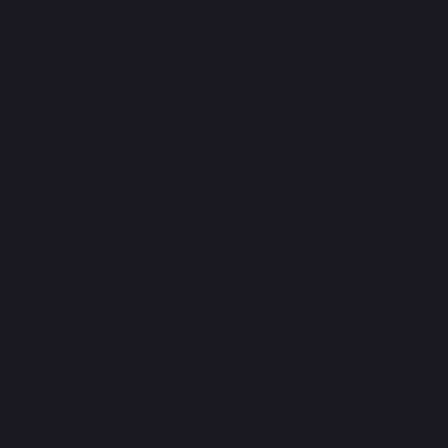
ACCUEIL
QUALITÉ
SAVOIR-FAIRE
HISTOIRE
PARTENAIRES
Une vraie belle histoire
L’aventure de notre maison LE MARQUIER commence
en 1971, dans un atelier de ferronnerie d’art à Bayonne,
au cœur du Pays Basque, région de convivialité et
générosité par excellence.
1971