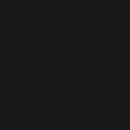
40390 St Martin de
Seignanx
France
Notre marque
Revendeurs
Conditions générales de
ventes
Charte SAV & Garanties
Mentions légales
Politique des cookies et
confidentialité des données
Réglement des concours
Gérer les cookies