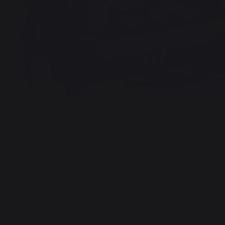
2013
La certification Origine France Garantie
LE MARQUIER affirme sa position de pionner et est fier
d’avoir obtenu le label Origine France Garantie pour la
fabrication de ses barbecues et planchas (à
l'exception des barbecues de la gamme VULCAIN
ACIER et TRAEGER). Un gage de qualité et de savoir-
faire !