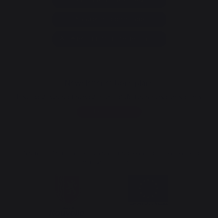
Annuler ma commande
Accéder au formulaire de contact
Newsletter et bons plans
Inscrivez-vous et soyez informé de tous nos bons plans
Je m'inscris
La Nouvelle Aquitaine et l'Union Européenne agissent ensemble
pour votre territoire