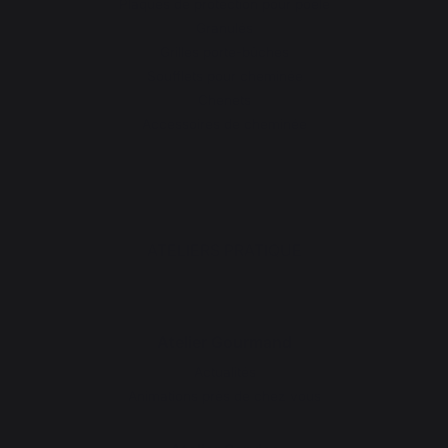
Plaques de protection pour poêle
Granulés
Grilles porte-bûches
Soufflets pour cheminée
Chenets
Accessoires de cheminée
ATELIERS PRATIQUE
Atelier Gourmand
Actualités
Animations près de chez vous