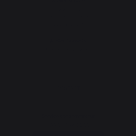
Atelier Service
Garantie à vie
Forfait de remise en état
Téléchargements
Atelier Conseils
Bien choisir sa plancha
CONTACT
Service consommateur
+33 9 39 24 00 99
Rubrique d'aide et FAQ