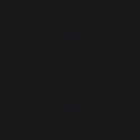
PRODUITS
Cuisson
Planchas
Barbecues
Cuisines d'extérieur
Fours à pizza
Brasero
Dessertes et chariots
Accessoires
Chauffage
Serviteurs de cheminée
Rangement et transport des bûches
Pare-feu de cheminée