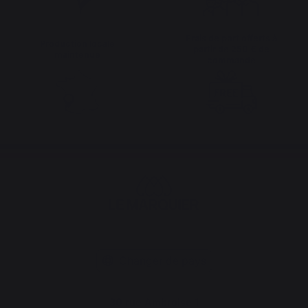
Frais de port offerts à
Production locale
partir de 250 € de
maintenue
commande
Changer de pays
30 rue Ambroise 1