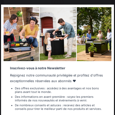
L’héritage
Régis FLUSIN et Bruno MABILLE, deux amis de longue
date aux profils complémentaires, reprennent les
Select your country
rênes de la maison LE MARQUIER en la rachetant le 1
er
It appears that you are trying to access a product
mars. Préserver le savoir-faire français est pour tous
catalog that does not correspond to the one for your
country.
les deux une ambition et une évidence !
Select another delivery country
Qui sont-ils ? Régis FLUSIN est à l’origine du
lancement de la marque de Barbecues Weber en
Europe. Bruno est l’ex-secrétaire Général des éditions
Gallimard.
Inscrivez-vous à notre Newsletter
Allemagne
Antilles
Rejoignez notre communauté privilégiée et profitez d'offres
exceptionnelles réservées aux abonnés ❤️
Des offres exclusives : accédez à des avantages et nos bons
plans avant tout le monde.
Belgique
Canada
Des informations en avant-première : soyez les premiers
informés de nos nouveautés et événements à venir.
De nombreux conseils et astuces : recevez des articles et
conseils pour tirer le meilleur parti de nos produits et services.
Espagne
France