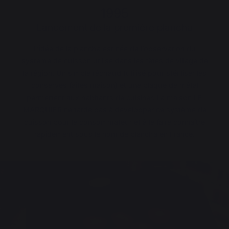
1995
Lancement de la première plancha
L’idée de la plancha est née de l’observation du
système de cuisson utilisé dans les fêtes de village de
la région. Un simple réchaud (utilisé pour stériliser les
conserves faites maison) et une plaque de métal
permettent aux habitants de cuisiner. La maison LE
MARQUIER ne tarde pas à développer ce système de
cuisson pour le consommateur et à le faire connaître
rapidement sous le nom de plancha en France.