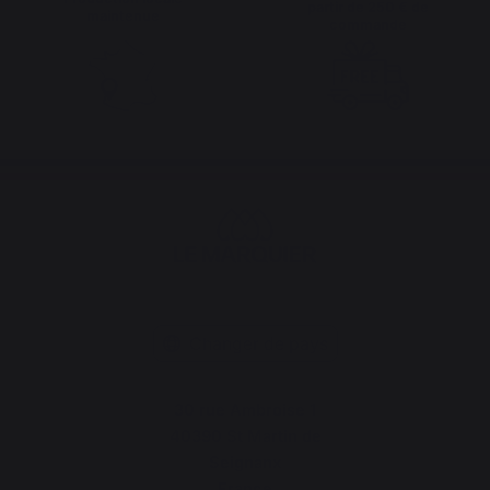
partir de 250 € de
maintenue
commande
Changer de pays
30 rue Ambroise 1
40390 St Martin de
Seignanx
France