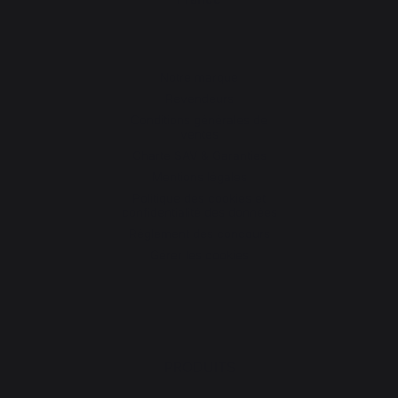
Notre marque
Revendeurs
Conditions générales de
ventes
Charte SAV & Garanties
Mentions légales
Politique des cookies et
confidentialité des données
Réglement des concours
Gérer les cookies
PRODUITS