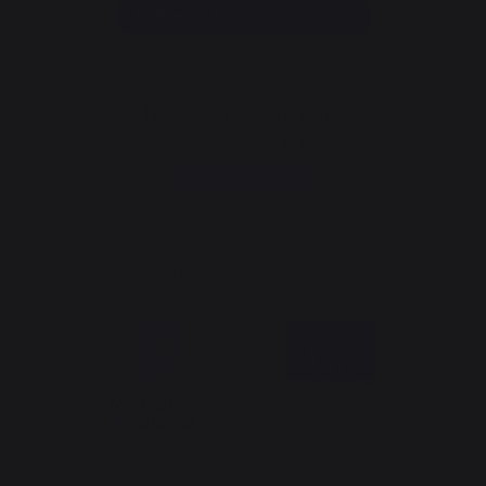
Accéder au formulaire de contact
Newsletter et bons plans
Inscrivez-vous et soyez informé de tous nos bons plans
Je m'inscris
La Nouvelle Aquitaine et l'Union Européenne agissent ensemble
pour votre territoire
*hors sac de pellets Traeger