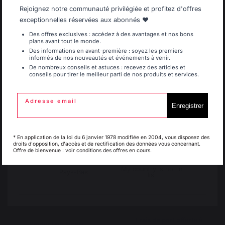
Allemagne
Antilles
Rejoignez notre communauté privilégiée et profitez d'offres
exceptionnelles réservées aux abonnés ❤️
Des offres exclusives : accédez à des avantages et nos bons
plans avant tout le monde.
Belgique
Canada
Des informations en avant-première : soyez les premiers
informés de nos nouveautés et événements à venir.
De nombreux conseils et astuces : recevez des articles et
conseils pour tirer le meilleur parti de nos produits et services.
Espagne
France
Adresse email
Enregistrer
Ajouter au panier
Italie
Luxembourg
* En application de la loi du 6 janvier 1978 modifiée en 2004, vous disposez des
droits d'opposition, d'accès et de rectification des données vous concernant.
Offre de bienvenue : voir conditions des offres en cours.
Savoir-faire français
Emplois respectueux
préservé
des individus
My country is not in
Pays-Bas
list
Frais de port offerts à
Production locale