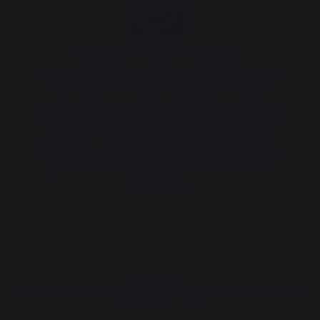
Origine France Garantie
Ce produit est certifié Origine France Garantie.
La seule certification qui assure l’origine
française d’un produit. La certification OFG est
décernée par un organisme indépendant et elle
assure aux clients la traçabilité du produit en
donnant une indication de provenance claire et
précise. Nous possédons cette certification
depuis 2013.
PENSEZ-Y :
Accessoires compatibles pour FOUR À PIZZA SIGNATURE
ÉLECTRIQUE 350