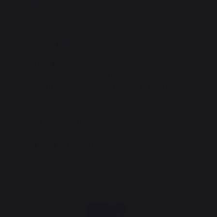
Certification Origine France Garantie
Dimensions : 58,1x53,1x39,8 cm
Les plus
ULTRA- PERFORMANCE : Forte montée en
température, jusqu’à 350°
GRANDE SURFACE DE CUISSON : Pierre
réfractaire amovible en cordiérite de 34,5 x
37,6 cm
PRATIQUE : Porte vitrée et éclairage intérieur
pour surveiller la cuisson
POLYVALENT : Sert à cuire pizzas, viandes,
pains, gratins...