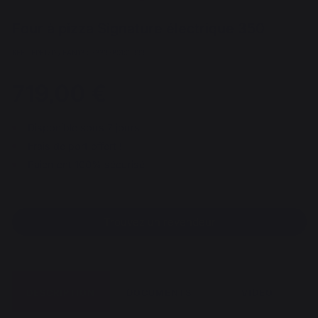
Four à pizza Signature électrique 350
REF : FPE12D / EAN13 : 3339380169999
719,00 €
Disponible sous 7 jours
Frais de port offert !
Paiement 100% sécurisé
Trouvez un revendeur
DESCRIPTION
DOCUMENTS
VIDEO