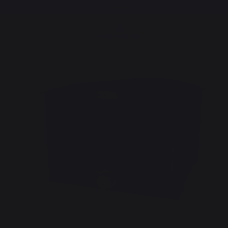
Frais de port offerts à partir de 250,00 €*
Cuisson
Fours à pizza
Fours à pizza électriques