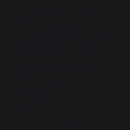
Pierre réfractaire amovible en cordiérite (34,5
x 37,6)
Hauteur de la cavité : 14 cm
2 résistances (supérieure et inférieure) avec
thermostat
Montée en température jusqu’à 350°C
Bouton de commande avec témoin lumineux
de mise en chauffe
Châssis et toit en version acier peinture époxy
coloris noir
Porte vitrée avec poignée
Eclairage intérieur
Utilisation intérieur/extérieur
Fonctionne au courant électrique 220V
Garantie 2 ans
Norme CE
Norme IPX4 (résistance aux projections d’eau)