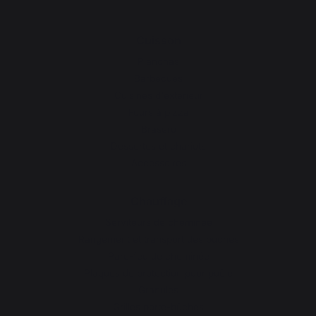
Cuisson
Planchas
Barbecues
Cuisines d'extérieur
Fours à pizza
Brasero
Dessertes et chariots
Accessoires
Chauffage
Serviteurs de cheminée
Rangement et transport des bûches
Pare-feu de cheminée
Plaques de protection pour poêle
Granulés
Grilles porte-bûches