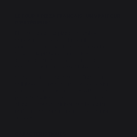
LE FOUR À PIZZA FRANÇAIS : UN VRAI FOUR
D’EXTÉRIEUR !
Plus que jamais, la pizza est symbole de
convivialité et partage. En famille ou entre
amis, devant un match de foot ou sur la
terrasse, la pizza rassemble. Pour
accompagner ces moments, nous avons
développé le Four à pizza SIGNATURE.
Ce four, conçu et fabriqué en France en
collaboration avec l’entreprise ARPA, vient
agrandir notre collection SIGNATURE. Il en
possède d’ailleurs tous les codes : ligne
élégante, courbes, finition duo bi-matière,
performance, fonctionnalité et fabrication
française.
CARACTERISTIQUES :