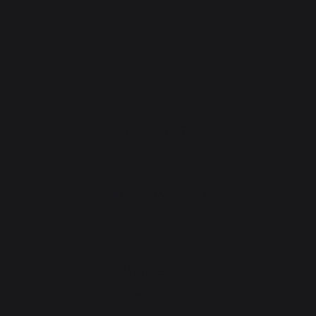
Soufflets pour cheminée
Chenets
Accessoires de cheminée
ATELIERS PRATIQUE
Atelier Gourmand
Actualités
Animations près de chez vous
Atelier Service
Garantie à vie
Forfait de remise en état