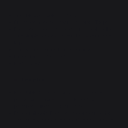
1 meuble avec tablette 80 x 55 cm.
En version acier électrozingué coloris Taupe.
Portes avec système d’ouverture « push-pull »
(une simple pression déclenche l’ouverture de
la porte).
Certification Origine France Garantie.
Dimensions : 80 x 55 x 92cm.
Poids : 32kg.
Les plus
Modulable: Système d'attache des meubles
permettant de rajouter des éléments a
posteriori + liberté d'agencement
Personnalisable: Divers accessoires en option
(crédences, roues, étagères, kit accessoires de
crédence…)