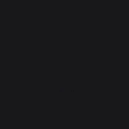
Mentions légales
Politique des cookies et
confidentialité des données
Réglement des concours
Gérer les cookies
PRODUITS
Cuisson
Planchas
Barbecues
Cuisines d'extérieur
Fours à pizza
Brasero