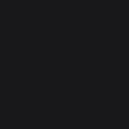
Atelier Gourmand
Actualités
Animations près de chez vous
Atelier Service
Garantie à vie
Forfait de remise en état
Téléchargements
Atelier Conseils
Bien choisir sa plancha