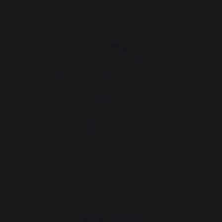
Dessertes et chariots
Accessoires
Chauffage
Serviteurs de cheminée
Rangement et transport des bûches
Pare-feu de cheminée
Plaques de protection pour poêle
Granulés
Grilles porte-bûches
Soufflets pour cheminée
Chenets
Accessoires de cheminée
ATELIERS PRATIQUE