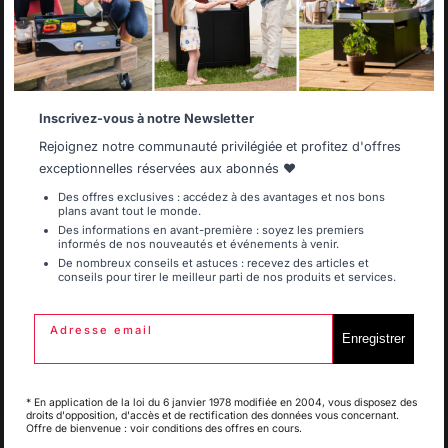
Ajouter au panier
Select another delivery country
Savoir-faire français
Emplois respectueux
Inscrivez-vous à notre Newsletter
préservé
des individus
Allemagne
Antilles
Rejoignez notre communauté privilégiée et profitez d'offres
exceptionnelles réservées aux abonnés ❤️
Des offres exclusives : accédez à des avantages et nos bons
plans avant tout le monde.
Belgique
Canada
Des informations en avant-première : soyez les premiers
informés de nos nouveautés et événements à venir.
Frais de port offerts à
Production locale
De nombreux conseils et astuces : recevez des articles et
partir de 250 € de
maintenue
conseils pour tirer le meilleur parti de nos produits et services.
commande
Espagne
France
Adresse email
Enregistrer
Italie
Luxembourg
* En application de la loi du 6 janvier 1978 modifiée en 2004, vous disposez des
droits d'opposition, d'accès et de rectification des données vous concernant.
Offre de bienvenue : voir conditions des offres en cours.