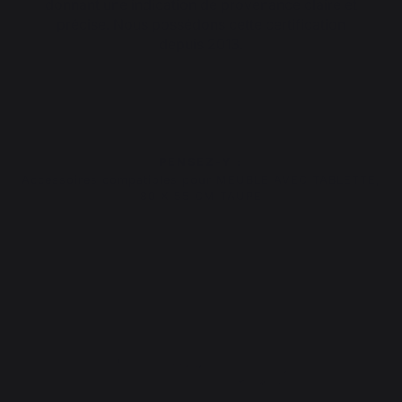
donnant une indication de provenance claire et
précise. Nous possédons cette certification
depuis 2013.
PENSEZ-Y :
Accessoires compatibles pour MEUBLE AVEC TABLETTE,
80 X 55 CM TAUPE