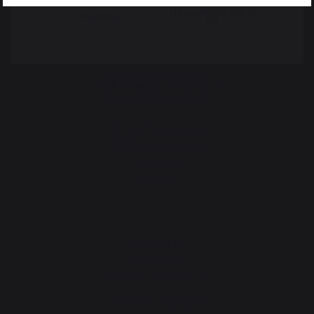
My country is not in
Pays-Bas
list
Changer de pays
30 rue Ambroise 1
40390 St Martin de
Seignanx
France
Notre marque
Revendeurs
Conditions générales de
ventes
Charte SAV & Garanties