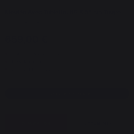
Meuble Avec Tablette, 80 X 55 cm Taupe
REF : MC80PTAE22 / EAN13 : 3339380176904
659,00 €
Disponible sous 7 jours
Frais de port offert !
Paiement 100% sécurisé
Trouvez un revendeur
DESCRIPTION
DOCUMENTS