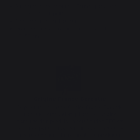
Rangements fonctionnels: Fermés par 2 portes
doublées "push pull"
Pieds réglables en hauteur
Grand espace de travail: Plan de travail de
80*50 cm
Origine France Garantie
Ce produit est certifié Origine France Garantie.
La seule certification qui assure l’origine
française d’un produit. La certification OFG est
décernée par un organisme indépendant et elle
assure aux clients la traçabilité du produit en