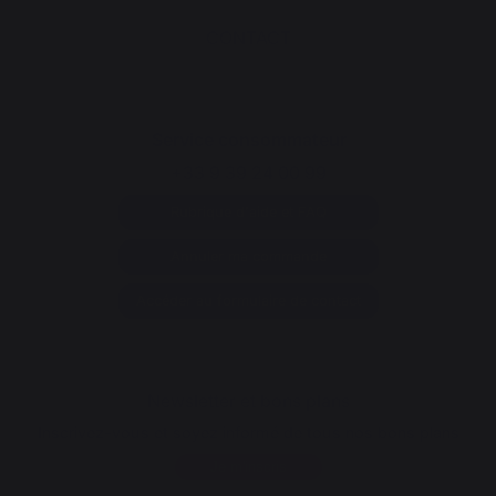
CONTACT
Service consommateur
+33 9 39 24 00 99
Rubrique d'aide et FAQ
Annuler ma commande
Accéder au formulaire de contact
Newsletter et bons plans
Inscrivez-vous et soyez informé de tous nos bons plans
Je m'inscris