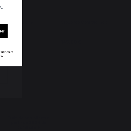
s.
1 Meuble Cuisine
Credence Centrale Inox
rer
145,00 €
En stock
d'accès et
rs.
Frais de port offerts à
partir de 250 € de
commande