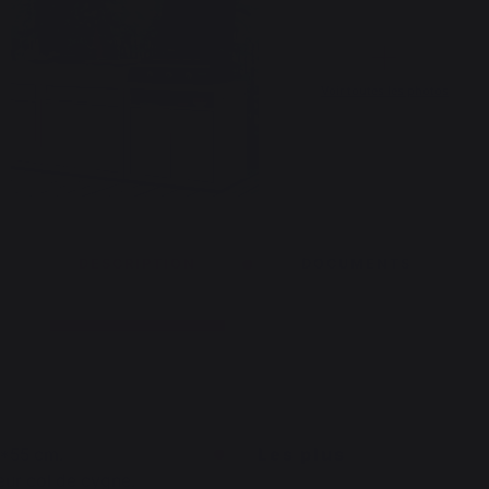
Voir toutes les photos
DESCRIPTION
DOCUMENTS
0*55 cm.
Les plus
eur col de cygne.