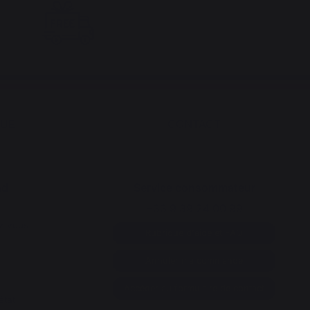
QUE
CONTACT
nd
Service consommateur
+33 9 39 24 00 99
z vous
Rubrique d'aide et FAQ
Annuler ma commande
Accéder au formulaire de contact
état