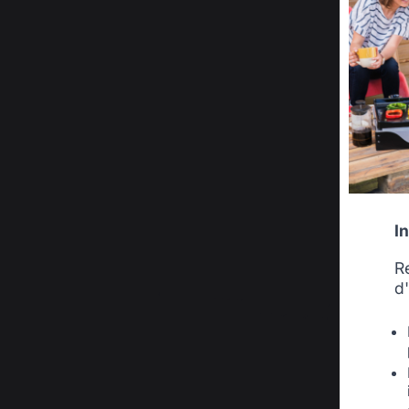
Accessoi
I
R
d