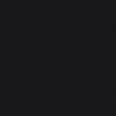
Changer de pays
30 rue Ambroise 1
C
40390 St Martin de
Seignanx
France
D