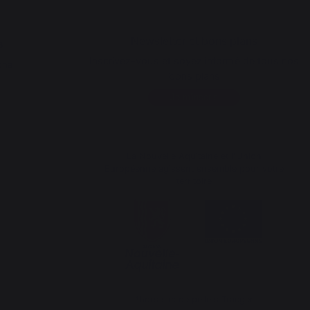
Newsletter et bons plans
s
Inscrivez-vous et soyez informé de tous nos
cha
bons plans
Je m'inscris
La Nouvelle Aquitaine et l'Union
Européenne agissent ensemble pour votre
territoire
*hors sac de pellets Traeger