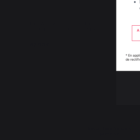
Kit 3 Accessoires Cuisine Exterieur
Ki
(Porte Epices/Spatule/Eponge)
A
62,90 €
4
En stock
* En appl
de rectif
Savoir-faire français
préservé