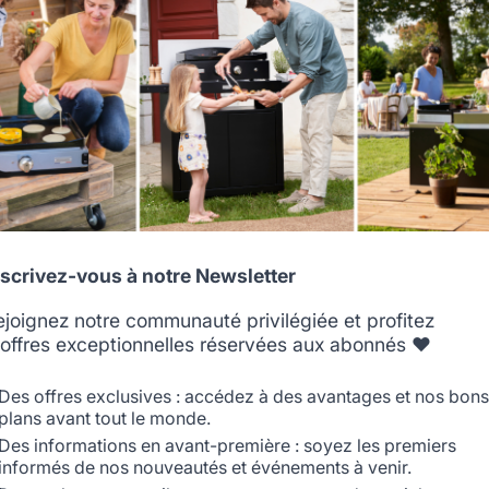
that does not correspond to the one for your country.
Select another delivery country
PENSEZ-Y :
res compatibles pour MEUBLE AVEC EVIER INTEGRE, 80 X 55
Allemagne
Antilles
nscrivez-vous à notre Newsletter
ejoignez notre communauté privilégiée et profitez
'offres exceptionnelles réservées aux abonnés ❤️
Belgique
Canada
Des offres exclusives : accédez à des avantages et nos bons
plans avant tout le monde.
Des informations en avant-première : soyez les premiers
informés de nos nouveautés et événements à venir.
Espagne
France