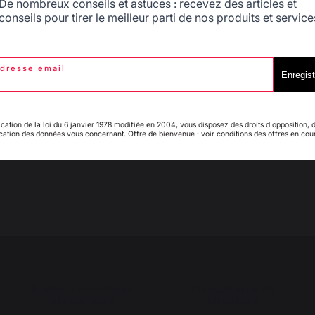
De nombreux conseils et astuces : recevez des articles et
conseils pour tirer le meilleur parti de nos produits et service
t Roues Meubles De Cuisine
Housse Complete 
dresse email
Italie
Luxembourg
Enregist
0,90 €
89,90 €
En stock
En stock
ication de la loi du 6 janvier 1978 modifiée en 2004, vous disposez des droits d'opposition, 
ication des données vous concernant. Offre de bienvenue : voir conditions des offres en cou
My country is not in
Pays-Bas
list
Emplois respectueux
Production locale
des individus
maintenue