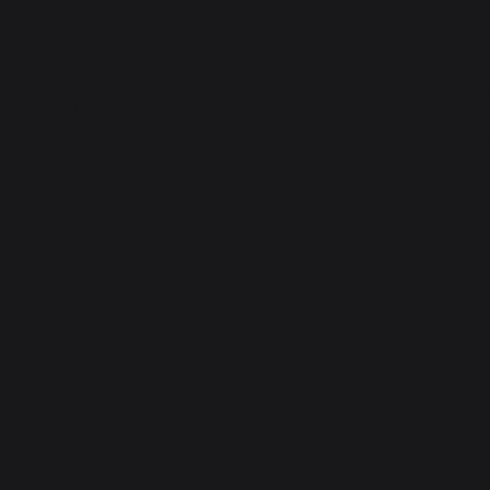
Notre marque
Revendeurs
Se
Conditions générales de
Rangemen
ventes
Pa
Charte SAV & Garanties
Plaques
Mentions légales
Politique des cookies et
G
confidentialité des données
Sou
Réglement des concours
Gérer les cookies
Acc