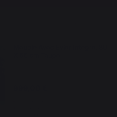
Meuble Avec Evier Integre, 80
X 55 cm Taupe
REF : MC80PEVE22 / EAN13 : 3339380176911
999,00 €
Disponible sous 7 jours
Frais de port offert !
Paiement 100% sécurisé