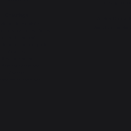
Téléchargements
Chauffage
Atelier Conseil
rviteurs de cheminée
Bien choisir sa plan
t et transport des bûches
re-feu de cheminée
 de protection pour poêle
Granulés
rilles porte-bûches
fflets pour cheminée
Chenets
essoires de cheminée