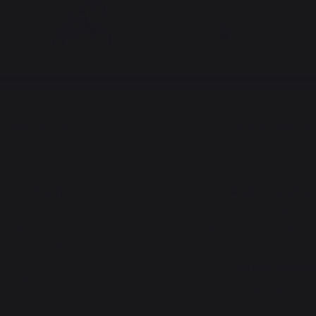
PRODUITS
ATELIERS PRATI
Cuisson
Atelier Gourma
Planchas
Actualités
Barbecues
Animations près de che
uisines d'extérieur
Fours à pizza
Atelier Service
Brasero
Garantie à vie
essertes et chariots
Forfait de remise en 
Accessoires