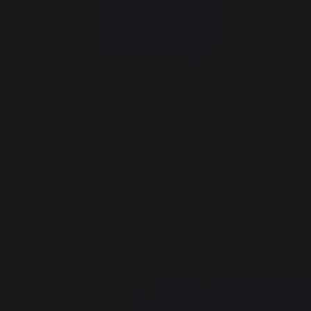
1 meuble avec évier intégré 8
Evier inox encastré avec mitig