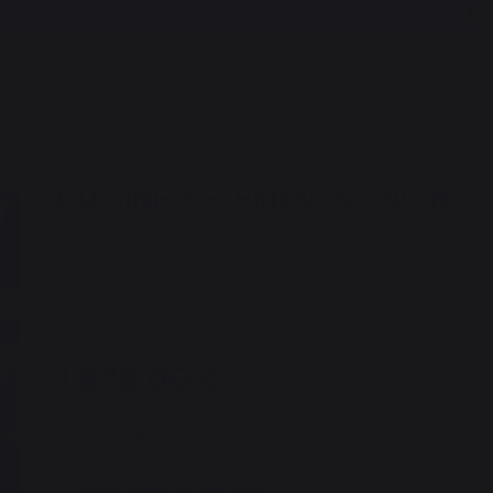
CUISINE 3 ELEMENTS - NOIR
REF : MC803EE13 / EAN13 : 3339380176157
3 avis
1.879,00 €
Disponible sous 7 jours
Frais de port offert !
Paiement 100% sécurisé