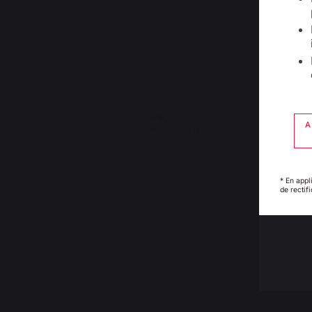
4.7
/
5
A
Basé sur
3
avis soumis à un
contrôle
Voir tous les avis sur ce site
* En appl
de rectif
5
étoiles
2
4
étoiles
1
3
étoiles
0
2
étoiles
0
1
étoile
0
Trier les avis