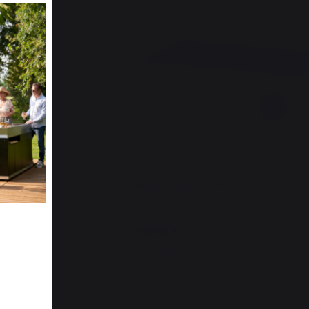
nox
Etagere Interieur Acier
79,90 €
En stock