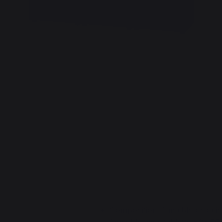
Composition: 1 meuble de cui
1 meuble avec tablette 80* 55