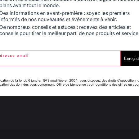
plans avant tout le monde.
Des informations en avant-première : soyez les premiers
informés de nos nouveautés et événements à venir.
Espagne
France
De nombreux conseils et astuces : recevez des articles et
5
conseils pour tirer le meilleur parti de nos produits et service
/
5
Avis vérifié
bon matériel mais aucune étagère c est le point faible
dresse email
Italie
Luxembourg
Avis du
14/07/2026
, suite à une expérience du
26/06/2026
par
Patri
Enregist
Signaler
Utile
(0)
ication de la loi du 6 janvier 1978 modifiée en 2004, vous disposez des droits d'opposition, 
ication des données vous concernant. Offre de bienvenue : voir conditions des offres en cou
5
/
5
My country is not in
Pays-Bas
list
Avis vérifié
Cuisine d’excellente qualité et facile à monter !
Avis du
14/07/2026
, suite à une expérience du
26/06/2026
par
Jean 
Signaler
Utile
(0)