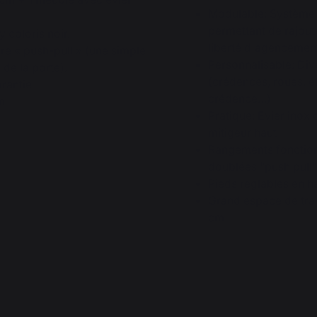
Modulable: Système 
permettant de rajout
y coloris noir.
liberté d'agenceme
re « push-pull » (une simple
Personnalisable: Div
 de la porte).
(crédences, roues, é
arantie
crédence…)
cm
Pratique: Evier inox
mitigeur haut
Rangements fonction
doublées "push pull
Pieds réglables en 
Grand espace de trav
cm