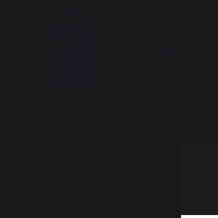
Fabriqué en France
Ce produit est fabriqué en
Origine France Gara
Ce produit est certifié Ori
est décernée par un organi
provenance claire et préci