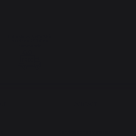
Frais de port offerts à
partir de 250 € de
commande
QUE
CONTACT
nd
Service consommateur