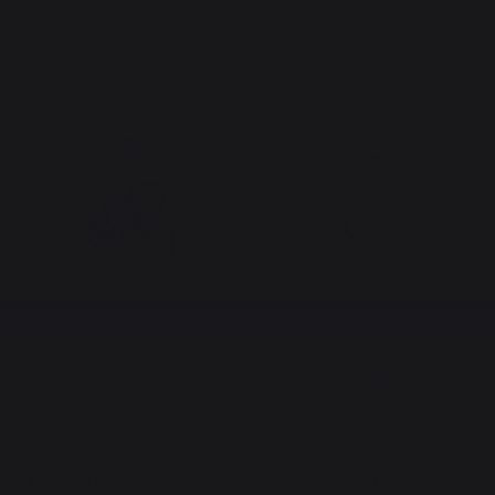
Emplois respectueux
Production locale
des individus
maintenue
PRODUITS
ATELIERS PRATI
Cuisson
Atelier Gourma