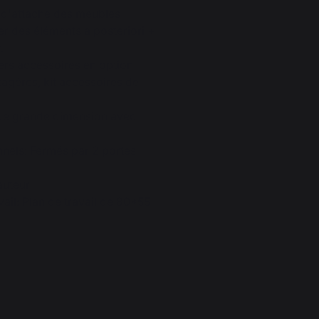
d'attache des meubles
er des éléments a posteriori +
nt
ers accessoires en option
tagères, kit accessoires de
 de grande dimension avec
nels: Fermés par 2 portes
"
hauteur
ail: Plan de travail de 80*55