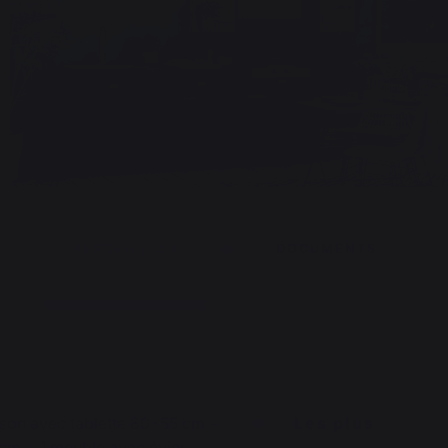
DESCRIPTION
DOCUMENTS
sson avec tablette 80*55 cm +
Les plus
 cm + 1 meuble avec évier