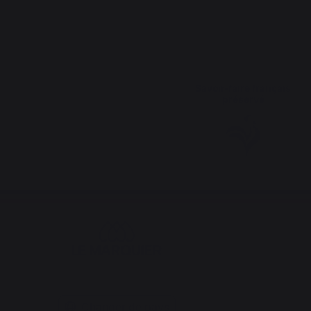
Savoir-faire français
préservé
Changer de pays