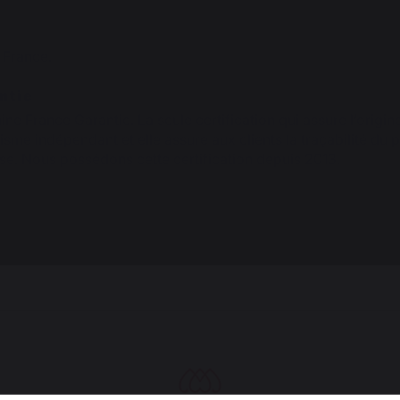
 France.
ntie
gine France Garantie. La seule certification qui assure l’origin
sme indépendant et elle assure aux clients la traçabilité du 
se. Nous possédons cette certification depuis 2013.
PENSEZ-Y :
Accessoires compatibles pour CUISINE 3 ELEMENTS - NOIR