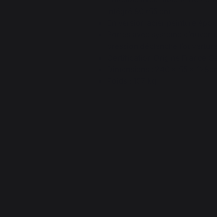
intégré 80*55 cm
En version acier peinture épox
Portes avec système d’ouvertu
pression déclenche l’ouverture
Certification Origine France G
Dimensions : 240 x 55 x 128
Poids : 107 kg