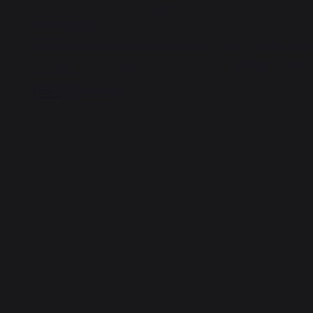
4
/
5
Avis vérifié
De bonne qualité mais montage peu aisé avec des accès parfoi
Avis du
25/07/2025
, suite à une expérience du
03/07/2025
par
Yanic
Signaler
Utile
(1)
1