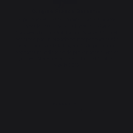
Origine France Garantie
Ce produit est certifié Origine France Garantie.
La seule certification qui assure l’origine
française d’un produit. La certification OFG est
décernée par un organisme indépendant et elle
assure aux clients la traçabilité du produit en
donnant une indication de provenance claire et
précise. Nous possédons cette certification
depuis 2013.
PENSEZ-Y :
Accessoires compatibles pour ANGLE NOIR
Nouveauté