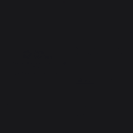
4.2
3
/
5
/
5
Avis vérifié
Notice pas claire compliquer à
assemblé avec les meubles
Avis du
20/04/2026
, suite à une
Basé sur
6
avis soumis à un
expérience du
02/04/2026
par
contrôle
Caroline D.
Voir tous les avis sur ce site
Signaler
Utile
(0)
5
étoiles
3
4
étoiles
1
3
étoiles
2
5
/
5
2
étoiles
0
Avis vérifié
1
étoile
0
Rast
Trier les avis
Avis du
21/07/2024
, suite à une
expérience du
28/06/2024
par
A.A.