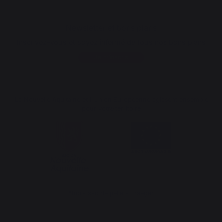
Newsletter et bons plans
Inscrivez-vous et soyez informé de tous nos bons plans
Je m'inscris
La Nouvelle Aquitaine et l'Union Européenne agissent ensemble
pour votre territoire
*hors sac de pellets Traeger