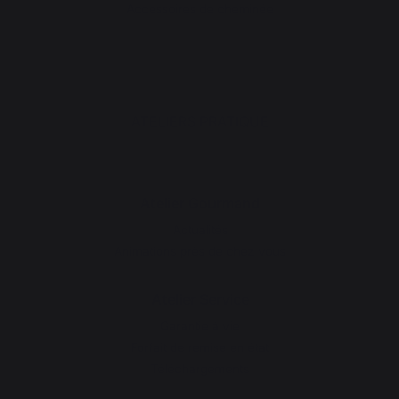
Accessoires de cheminée
ATELIERS PRATIQUE
Atelier Gourmand
Actualités
Animations près de chez vous
Atelier Service
Garantie à vie
Forfait de remise en état
Téléchargements