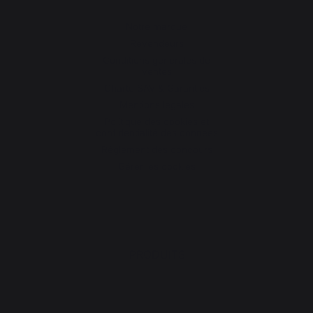
Notre marque
Revendeurs
Conditions générales de
ventes
Charte SAV & Garanties
Mentions légales
Politique des cookies et
confidentialité des données
Réglement des concours
Gérer les cookies
PRODUITS