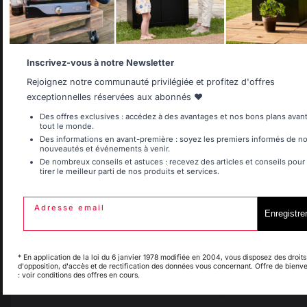
Allemagne
Antilles
Inscrivez-vous à notre Newsletter
Rejoignez notre communauté privilégiée et profitez d'offres
exceptionnelles réservées aux abonnés ❤️
Ajouter au panier
Belgique
Canada
Des offres exclusives : accédez à des avantages et nos bons plans avan
tout le monde.
Des informations en avant-première : soyez les premiers informés de n
nouveautés et événements à venir.
De nombreux conseils et astuces : recevez des articles et conseils pour
tirer le meilleur parti de nos produits et services.
Espagne
France
Savoir-faire français
Emplois respectueux
préservé
des individus
Adresse email
Enregistre
Italie
Luxembourg
* En application de la loi du 6 janvier 1978 modifiée en 2004, vous disposez des droits
Frais de port offerts à
d'opposition, d'accès et de rectification des données vous concernant. Offre de bienv
Production locale
: voir conditions des offres en cours.
partir de 250 € de
maintenue
My country is not in
commande
Pays-Bas
list