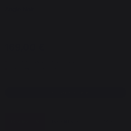
Angle Noir
REF : MC80AE13 / EAN13 : 3339380165823
6 avis
169,00 €
Disponible sous 3 à 4 semaines
Paiement 100% sécurisé
Trouvez un revendeur
DESCRIPTION
DOCUMENTS
VIDEO