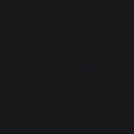
Signaler
Utile
(0)
5
/
5
Avis vérifié
au top
Avis du
06/07/2024
, suite à une
expérience du
18/06/2024
par
A.A.
Signaler
Utile
(0)
5
/
5
Avis vérifié
Facilité de montage. Très bon
mode d'emploi.
Avis du
19/06/2024
, suite à une
expérience du
31/05/2024
par
A.A.