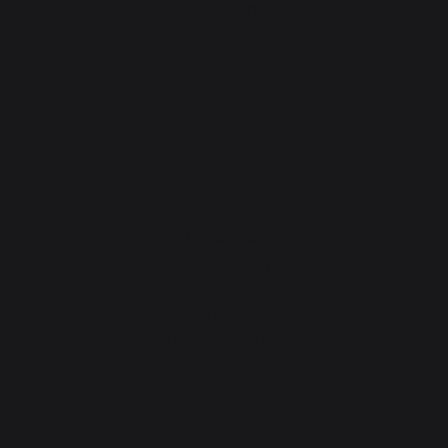
Cuisson
Planchas
Barbecues
Cuisines d'extérieur
Fours à pizza
Brasero
Dessertes et chariots
Accessoires
Chauffage
Serviteurs de cheminée
Rangement et transport des bûches
Pare-feu de cheminée
Plaques de protection pour poêle
Granulés
Grilles porte-bûches
Soufflets pour cheminée
Chenets