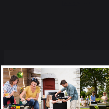
Signaler
Utile
(0)
4
/
5
Avis vérifié
bien un peu pénible a monter
Avis du
29/05/2024
, suite à une
expérience du
10/05/2024
par
A.A.
Signaler
Utile
(0)
1
2
Select your country
It appears that you are trying to access a product catalog
that does not correspond to the one for your country.
Select another delivery country