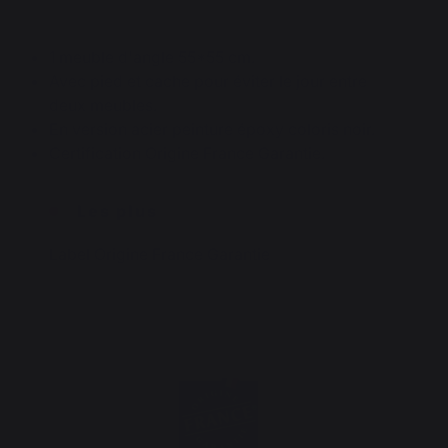
1 meuble d'angle 55*55 cm.
Avec pied et cache pour éviter le jour entre
deux meubles.
En version acier peinture époxy coloris noir.
Certification Origine France Garantie.
Les plus
Label Origine France Garantie