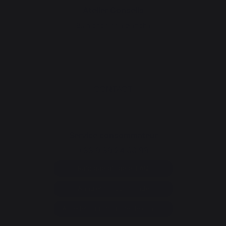
Atelier Conseils
Bien choisir sa plancha
CONTACT
Service consommateur
+33 9 39 24 00 99
Rubrique d'aide et FAQ
Annuler ma commande
Accéder au formulaire de contact