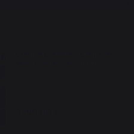
Cuisine D'Angle 5 Elements
Avec Credences - Noir
REF : MC80A5ECE13 / EAN13 : 3339380167087
1 avis
3.199,00 €
Disponible sous 3 à 4 semaines