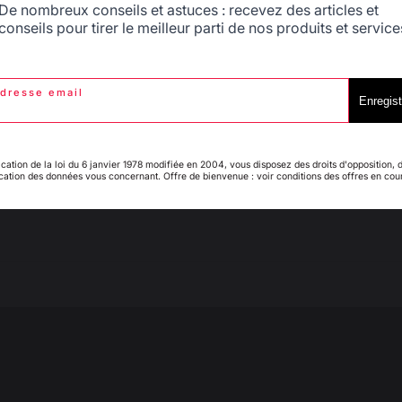
Espagne
France
De nombreux conseils et astuces : recevez des articles et
conseils pour tirer le meilleur parti de nos produits et service
3
/
5
dresse email
Italie
Luxembourg
Enregist
Avis vérifié
Le verso (il fait face à mes convives) est baclé par rapport a
d'alimentation en gaz de la plancha. J'ai été obligé de la déc
ication de la loi du 6 janvier 1978 modifiée en 2004, vous disposez des droits d'opposition, 
Avis du
04/08/2023
, suite à une expérience du
29/06/2023
par
A.A.
ication des données vous concernant. Offre de bienvenue : voir conditions des offres en cou
My country is not in
Pays-Bas
list
Signaler
Utile
(1)
1