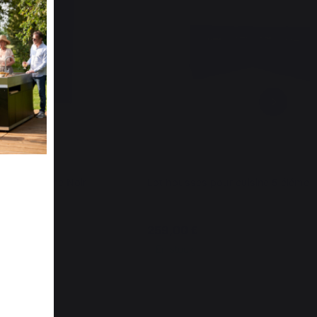
Meuble Cuisine Noir
Lot housses pour cuisine 5 élémen
259,00 €
En stock