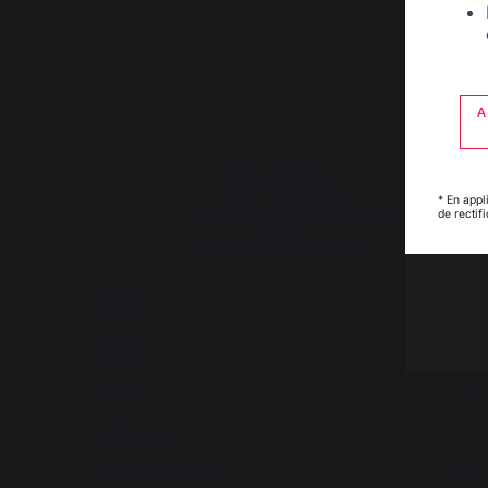
3
/
5
A
* En appl
Basé sur
1
avis soumis à un
de rectif
contrôle
Voir tous les avis sur ce site
5
étoiles
0
4
étoiles
0
3
étoiles
1
2
étoiles
0
1
étoile
0
Trier les avis