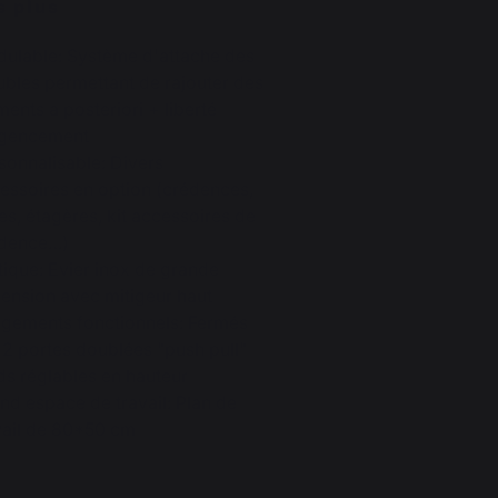
s plus
ulable: Système d'attache des
bles permettant de rajouter des
ments a posteriori + liberté
agencement
sonnalisable: Divers
essoires en option (crédences,
es, étagères, kit accessoires de
édence…)
tique: Evier inox de grande
ension avec mitigeur haut
gements fonctionnels: Fermés
 2 portes doublées "push pull"
ds réglables en hauteur
nd espace de travail: Plan de
vail de 80*50 cm