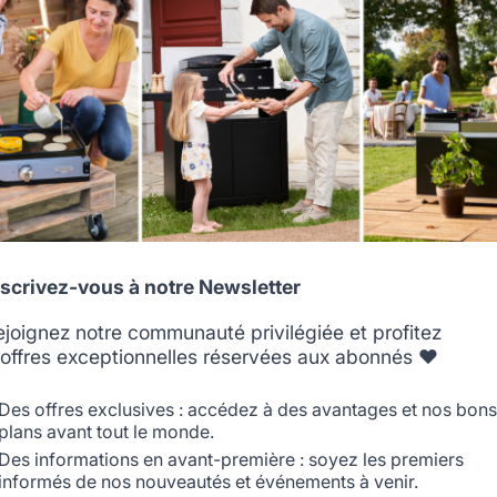
It appears that you are trying to access a product catalog
that does not correspond to the one for your country.
Select another delivery country
Allemagne
Antilles
nscrivez-vous à notre Newsletter
agere Interieur Acier
Habillage Arrière 
ejoignez notre communauté privilégiée et profitez
'offres exceptionnelles réservées aux abonnés ❤️
9,90 €
59,90 €
Belgique
Canada
En stock
En stock
Des offres exclusives : accédez à des avantages et nos bons
plans avant tout le monde.
Des informations en avant-première : soyez les premiers
informés de nos nouveautés et événements à venir.