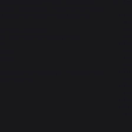
sson avec tablette 80*55 cm + 1 meuble avec
Le
d'angle + 1 meuble avec évier intégré 80*55 cm
Mod
4 crédences centrales en inox H40,6 cm + 1
meu
élé
ure époxy coloris noir.
d'
re « push-pull » (une simple pression
Per
rte).
acc
arantie
rou
128 cm
cr
Pra
couvercle d'une plancha peut être difficile si le
dim
 d'une crédence
Ran
par
Pie
Gra
tra