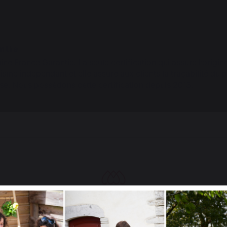
ntie
gine France Garantie. La seule certification qui assure l’origin
sme indépendant et elle assure aux clients la traçabilité du 
se. Nous possédons cette certification depuis 2013.
PENSEZ-Y :
s compatibles pour CUISINE D'ANGLE 5 ELEMENTS AVEC CREDE
Nouveauté
Select your country