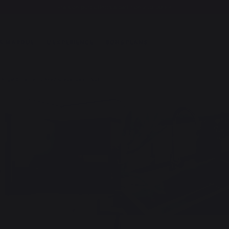
Frais de port offerts à partir de 250,00 €*
A MARQUE
L'EXPÉRIENCE
BONS PLANS
D'Angle 5 Elements Avec Credences - Noir