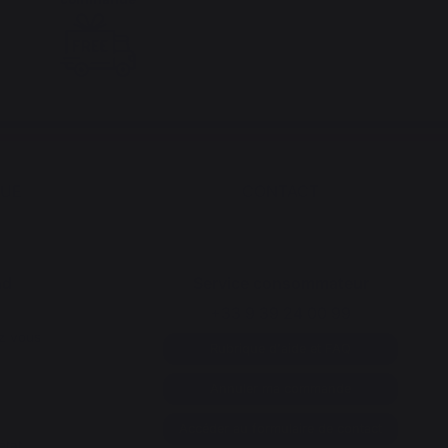
QUE
CONTACT
nd
Service consommateur
+33 9 39 24 00 99
z vous
Rubrique d'aide et FAQ
Annuler ma commande
Accéder au formulaire de contact
état