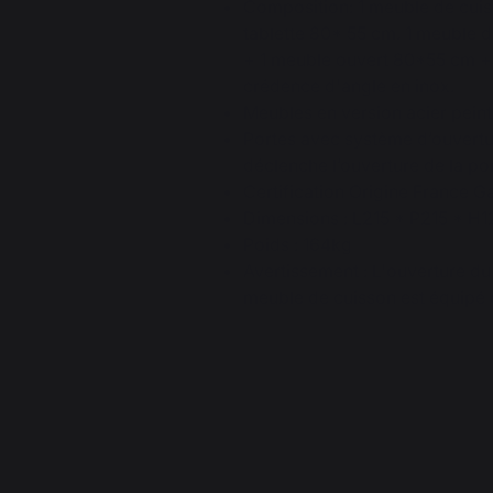
Composition: 1 meuble de cui
tablette 80* 55 cm. 1 meuble 
+ 1 meuble ouvert 80*55 cm + 
crédence d'angle en inox.
Meubles en version acier peint
Portes avec système d’ouvertu
déclenche l’ouverture de la po
Certification Origine France G
Dimensions : L215 * P215 * H
Poids : 164kg
Avertissement : L'ouverture du 
meuble de cuisson est équipé