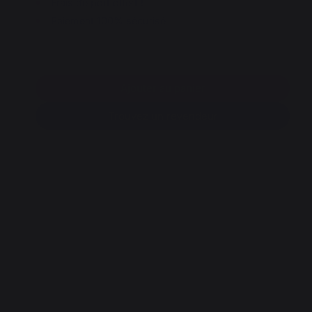
Frais de port offert !
Paiement 100% sécurisé
Ajouter au panier
Trouvez un revendeur
O