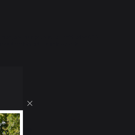
e française d’un produit. La certification OFG
produit en donnant une indication de
NCES - NOIR
Nouveauté