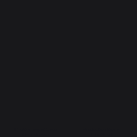
Emplois respectueux
Production locale
des individus
maintenue