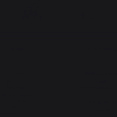
PRODUITS
ATELIERS PRATI
Cuisson
Atelier Gourma
Planchas
Actualités
Barbecues
Animations près de che
uisines d'extérieur
Fours à pizza
Atelier Service
Brasero
Garantie à vie
essertes et chariots
Forfait de remise en 