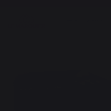
CUISSON
CHAUFFAGE
L
Cuisson
Cuisines d'extérieur
Cuisines d'extérieur complètes
Cuisine 