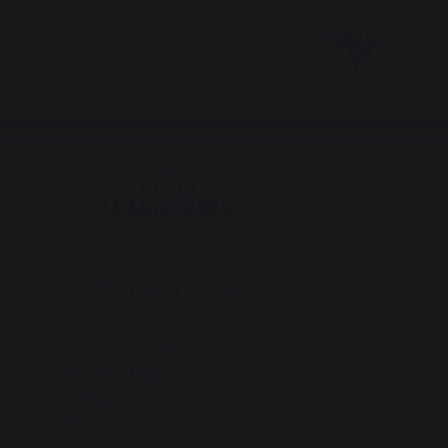
Changer de pays
30 rue Ambroise 1
C
40390 St Martin de
Seignanx
France
D