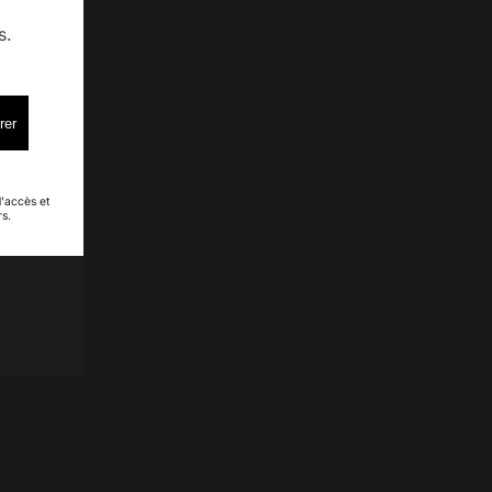
s.
rer
u recto et les dimensions posent souci avec le tuyau 
aler pour que cela tienne
d'accès et
rs.