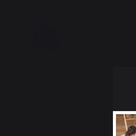
Origine France Gara
Ce produit est certifié Ori
est décernée par un organi
provenance claire et préci
Accessoire