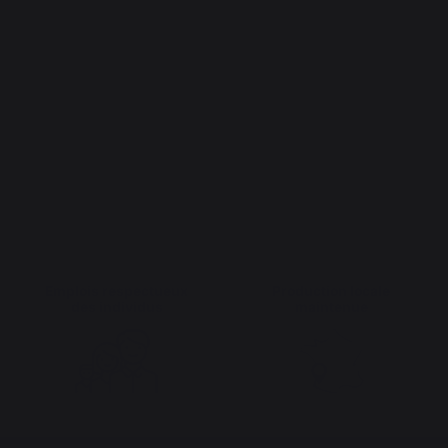
Emplois respectueux
Production locale
des individus
maintenue