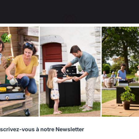
Select your country
It appears that you are trying to access a product catalog
that does not correspond to the one for your country.
agere Interieur Acier
Habillage Arrière 
Select another delivery country
9,90 €
59,90 €
En stock
En stock
Allemagne
Antilles
nscrivez-vous à notre Newsletter