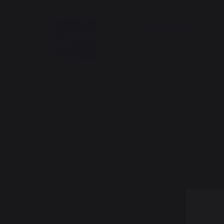
Origine France Gara
Ce produit est certifié Ori
est décernée par un organi
provenance claire et préci
Access