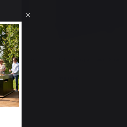
Meuble Cuisine Noir
Lot housses pour cuisine 3 élémen
179,00 €
En stock