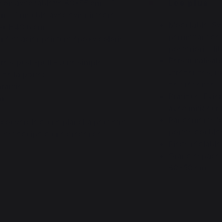
son avec tablette 80*55 cm + 1
Les plus
m + 1 meuble avec évier intégré
Modulable: Sy
ox H40,6 cm.
permettant de 
iné et acier peinture époxy coloris
posteriori + l
Personnalisabl
re « push-pull » (une simple
(crédences, ro
 de la porte).
de crédence…
arantie
Pratique: Evie
m
avec mitigeur
Rangements fo
 couvercle d'une plancha peut être
portes doublé
on est équipé d'une crédence
Pieds réglabl
Grand espace d
80*50 cm