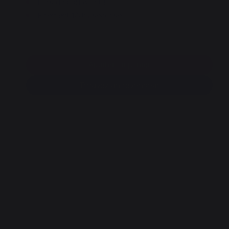
Frais de port offert !
Paiement 100% sécurisé
Ajouter au panier
Trouvez un revendeur
O