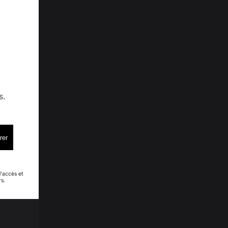
trois éléments avec crédence duo.

Lemarquier séduisent. Au déballage des colis livrés par 
tionnée de mauvaise facture
...
s.
rer
notice n'est pas toujours explicite, nous avons mis 
d'accès et
rs.