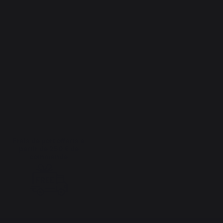
Frais de port offerts à
partir de 250 € de
commande