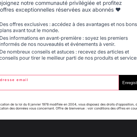
ejoignez notre communauté privilégiée et profitez
'offres exceptionnelles réservées aux abonnés ❤️
4
/
5
Belgique
Canada
Avis vérifié
Des offres exclusives : accédez à des avantages et nos bons
plans avant tout le monde.
J'ai commandé et fait monter par Lemarquier une cuisine de 
Le délai est un peu long, mais je comprends que les produits 
Des informations en avant-première : soyez les premiers
un transporteur, les colis sont livrés sur une palette recondi
informés de nos nouveautés et événements à venir.
voir plus
Espagne
France
De nombreux conseils et astuces : recevez des articles et
Avis du
19/06/2024
, suite à une expérience du
31/05/2024
par
A.A.
conseils pour tirer le meilleur parti de nos produits et service
Signaler
Utile
(0)
dresse email
Italie
Luxembourg
Enregist
5
/
5
Avis vérifié
Trés beau produit, de qualité, mais seul bemol le montagne la 
ication de la loi du 6 janvier 1978 modifiée en 2004, vous disposez des droits d'opposition, 
beaucoup de temps à les monter
ication des données vous concernant. Offre de bienvenue : voir conditions des offres en cou
My country is not in
Pays-Bas
Avis du
19/06/2024
, suite à une expérience du
31/05/2024
par
A.A.
list
Signaler
Utile
(0)