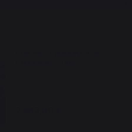
Cuisine 3 Elements Avec
Credences - Duo
REF : MC803ECD / EAN13 : 3339380167032
3 avis
2.869,00 €
Disponible sous 3 à 4 semaines