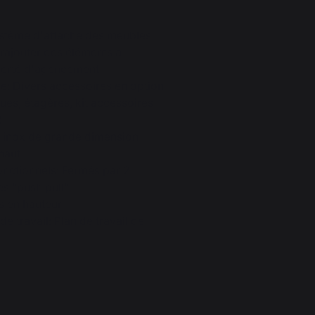
stème d'attache des meubles
rajouter des éléments a
iberté d'agencement
e: Divers accessoires en option
ues, étagères, kit accessoires
)
r inox de grande dimension
 haut
nctionnels: Fermés par 2
es "push pull"
es en hauteur
e travail: Plan de travail de