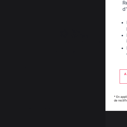
R
d
4.7
/
5
Basé sur
3
avis soumis à un
contrôle
Voir tous les avis sur ce site
5
étoiles
2
4
étoiles
1
A
3
étoiles
0
2
étoiles
0
1
étoile
0
* En appl
Trier les avis
de rectif