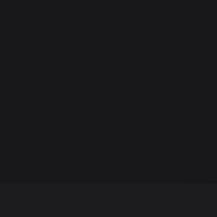
ntie
gine France Garantie. La seule certification qui assure l’origin
sme indépendant et elle assure aux clients la traçabilité du 
se. Nous possédons cette certification depuis 2013.
PENSEZ-Y :
oires compatibles pour CUISINE 3 ELEMENTS AVEC CREDENCE
Nouveauté