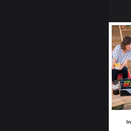
Kit 3 Accessoires Cuisine Exterieur
Et
(Porte Epices/Spatule/Eponge)
62,90 €
7
En stock
I