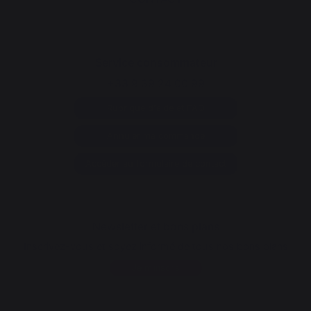
Service consommateur
+33 9 39 24 00 99
Rubrique d'aide et FAQ
Annuler ma commande
Accéder au formulaire de contact
Newsletter et bons plans
Inscrivez-vous et soyez informé de tous nos bons plans
Je m'inscris