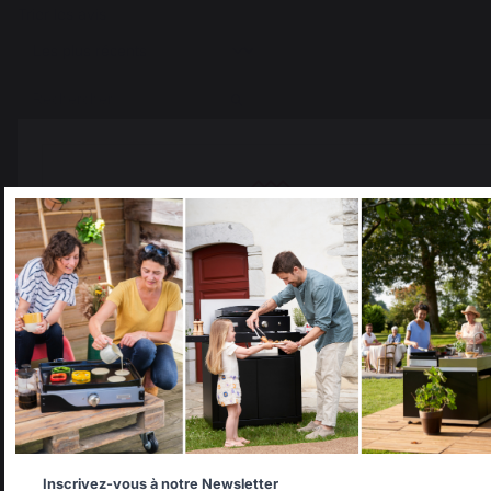
Trier les avis
Select your country
It appears that you are trying to access a product catalog
that does not correspond to the one for your country.
Select another delivery country
Ajouter au panier
Allemagne
Antilles
Inscrivez-vous à notre Newsletter