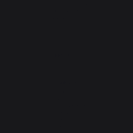
confidentialité des données
Réglement des concours
Gérer les cookies
PRODUITS
Cuisson
Planchas
Barbecues
Cuisines d'extérieur
Fours à pizza
Brasero
Dessertes et chariots