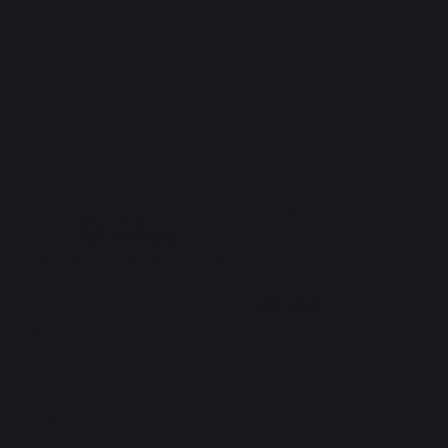
5
5
/
5
/
5
Avis vérifié
Parfait
Avis du
22/07/2025
, suite à une
expérience du
30/06/2025
par
Basé sur
1
avis soumis à un
Denis R.
contrôle
Voir tous les avis sur ce site
Signaler
Utile
(0)
5
étoiles
1
4
étoiles
0
1
3
étoiles
0
2
étoiles
0
1
étoile
0