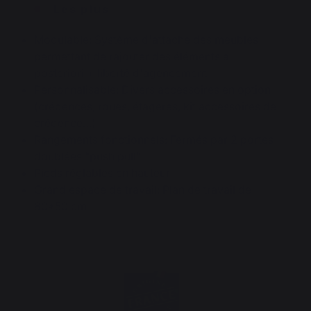
Les plus
Modulable: Système d'attache des meubles
permettant de rajouter des éléments a
posteriori + liberté d'agencement
Personnalisable: Divers accessoires en option
(crédences, roues, étagères, kit accessoires de
crédence…)
Rangements fonctionnels: Fermés par 2 portes
doublées "push pull"
Pieds réglables en hauteur
Grand espace de travail: Plan de travail de
80*50 cm