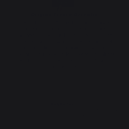
Origine France Garantie
Ce produit est certifié Origine France Garantie.
La seule certification qui assure l’origine
française d’un produit. La certification OFG est
décernée par un organisme indépendant et elle
assure aux clients la traçabilité du produit en
donnant une indication de provenance claire et
précise. Nous possédons cette certification
depuis 2013.
PENSEZ-Y :
Accessoires compatibles pour CUISINE 2 ELEMENTS AVEC
CREDENCES - NOIR