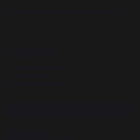
Cuisine 2 Elements Avec Credences - Noir
REF : MC802ECE13 / EAN13 : 3339380166967
1 avis
1.279,00 €
Disponible sous 7 jours
Frais de port offert !
Paiement 100% sécurisé
Trouvez un revendeur