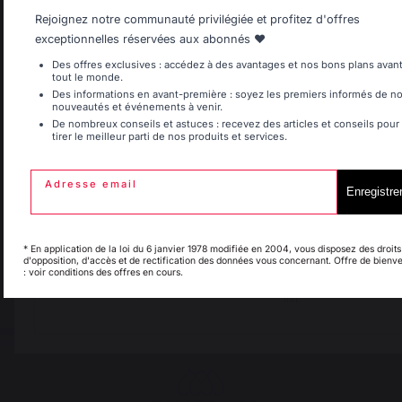
Rejoignez notre communauté privilégiée et profitez d'offres
exceptionnelles réservées aux abonnés ❤️
Belgique
Canada
Des offres exclusives : accédez à des avantages et nos bons plans avan
Savoir-faire français
Emplois respectueux
tout le monde.
préservé
des individus
Des informations en avant-première : soyez les premiers informés de n
nouveautés et événements à venir.
De nombreux conseils et astuces : recevez des articles et conseils pour
tirer le meilleur parti de nos produits et services.
Espagne
France
Adresse email
Frais de port offerts à
Enregistre
Production locale
partir de 250 € de
maintenue
Italie
Luxembourg
commande
* En application de la loi du 6 janvier 1978 modifiée en 2004, vous disposez des droits
d'opposition, d'accès et de rectification des données vous concernant. Offre de bienv
: voir conditions des offres en cours.
My country is not in
Pays-Bas
list