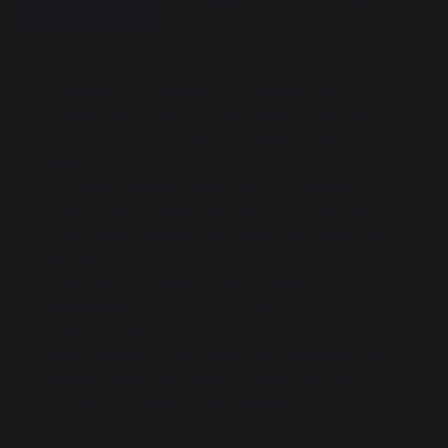
DESCRIPTION
DOCUMENTS
VIDEO
Composition: 1 meuble de cuisson avec
tablette 80*55 cm + 1 meuble avec tablette, 80
* 55 cm + 2 Crédences centrales en inox
H40,6 cm.
En version acier peinture époxy coloris noir.
Portes avec système d’ouverture « push-pull »
(une simple pression déclenche l’ouverture de
la porte).
Certification Origine France Garantie.
Dimensions : 160 x 56 x 115cm
Poids : 72.4kg
Avertissement : L'ouverture du couvercle d'une
plancha peut être difficile si le meuble de
cuisson est équipé d'une crédence