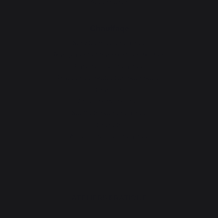
Accessoires
Chauffage
Serviteurs de cheminée
Rangement et transport des bûches
Pare-feu de cheminée
Plaques de protection pour poêle
Granulés
Grilles porte-bûches
Soufflets pour cheminée
Chenets
Accessoires de cheminée
ATELIERS PRATIQUE