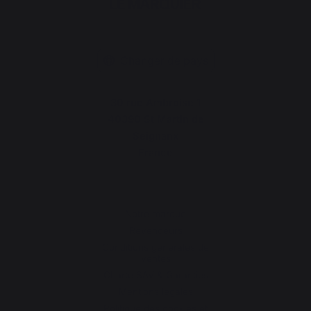
Changer de pays
30 rue Ambroise 1
40390 St Martin de
Seignanx
France
Notre marque
Revendeurs
Conditions générales de
ventes
Charte SAV & Garanties
Mentions légales
Politique des cookies et