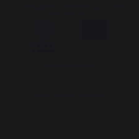
La Nouvelle Aquitaine et l'Union Européenne agissent ensemble
pour votre territoire
*hors sac de pellets Traeger
Création du site internet : Agence Redmoot