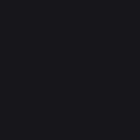
Atelier Gourmand
Actualités
Animations près de chez vous
Atelier Service
Garantie à vie
Forfait de remise en état
Téléchargements
Atelier Conseils
Bien choisir sa plancha
CONTACT