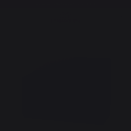
Frais de port offerts à partir de 250,00 €*
Cuisson
Cuisines d'extérieur
Cuisines d'extérieur complètes