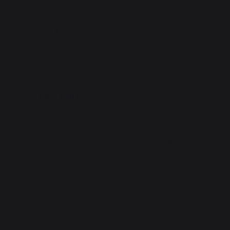
S’utilise pour protéger 1 meuble de cuisine
d’extérieur des saletés et des intempéries.
Dimensions : 85 x 65 x 110cm
Poids : 1.3kg
Les plus
Grace à ses 2 grandes fermetures zippées
latérales, cette housse est modulable avec les
housses d'extension de meuble ou d'angle et
s'adaptera ainsi au format de votre cuisine
d’extérieur LE MARQUIER quel que soit la
configuration choisie.