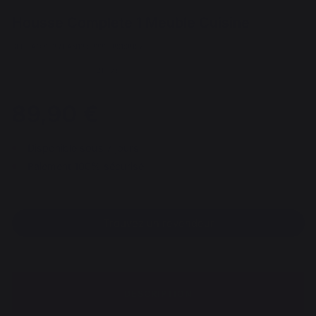
Housse Complete 1 Meuble Cuisine
REF : AGR133 / EAN13 : 3339380168107
21 avis
89,90 €
Disponible sous 7 jours
Paiement 100% sécurisé
Trouvez un revendeur
DESCRIPTION