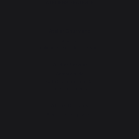
ATELIERS PRATIQUE
Atelier Gourmand
Actualités
Animations près de chez vous
Atelier Service
Garantie à vie
Forfait de remise en état
Téléchargements
Atelier Conseils
Bien choisir sa plancha