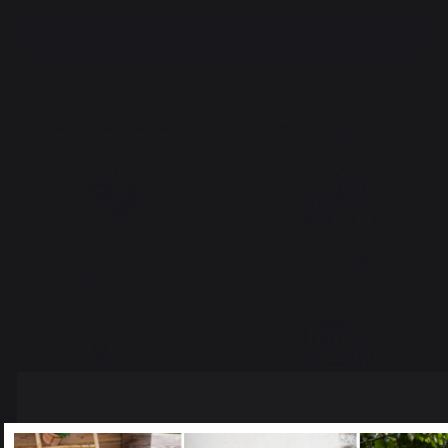
Ajouter au panier
Savoir-faire français
Emplois respectueux
préservé
des individus
Frais de port offerts à
Production locale
partir de 250 € de
maintenue
commande