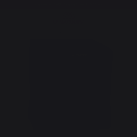
Frais de port offerts à partir de 250,00 €*
Cuisson
Cuisines d'extérieur
Accessoires cuisines d'extérieur