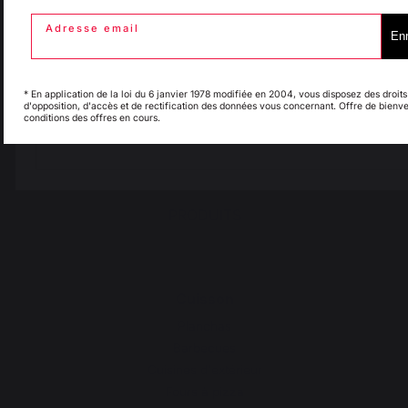
Mentions légales
Adresse email
Enr
Politique des cookies et
Italie
Luxembourg
confidentialité des données
Réglement des concours
* En application de la loi du 6 janvier 1978 modifiée en 2004, vous disposez des droits
Gérer les cookies
d'opposition, d'accès et de rectification des données vous concernant. Offre de bienve
conditions des offres en cours.
My country is not in
Pays-Bas
list
PRODUITS
Cuisson
Planchas
Barbecues
Cuisines d'extérieur
Fours à pizza