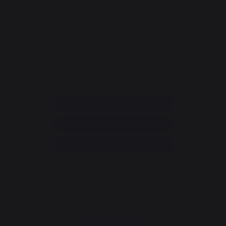
CONTACT
Service consommateur
+33 9 39 24 00 99
Rubrique d'aide et FAQ
Annuler ma commande
Accéder au formulaire de contact
Newsletter et bons plans
Inscrivez-vous et soyez informé de tous nos bons plans
Je m'inscris