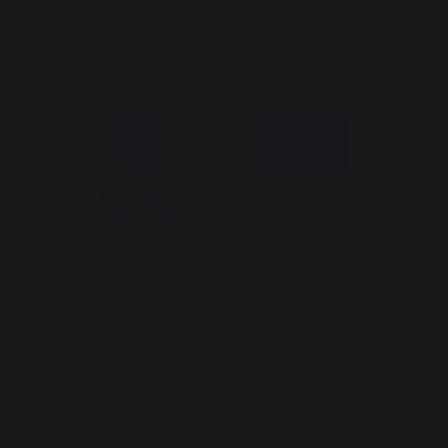
La Nouvelle Aquitaine et l'Union Européenne agissent ensemble
pour votre territoire
*hors sac de pellets Traeger
Création du site internet : Agence Redmoot