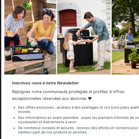
Select your country
It appears that you are trying to access a product catalog tha
not correspond to the one for your country.
Changer de pays
Select another delivery country
30 rue Ambroise 1
40390 St Martin de
Seignanx
Allemagne
Antilles
Inscrivez-vous à notre Newsletter
France
Rejoignez notre communauté privilégiée et profitez d'offres
exceptionnelles réservées aux abonnés ❤️
Belgique
Canada
Des offres exclusives : accédez à des avantages et nos bons plans avant
Notre marque
monde.
Des informations en avant-première : soyez les premiers informés de n
Revendeurs
nouveautés et événements à venir.
Conditions générales de
De nombreux conseils et astuces : recevez des articles et conseils pour t
Espagne
France
ventes
meilleur parti de nos produits et services.
Charte SAV & Garanties