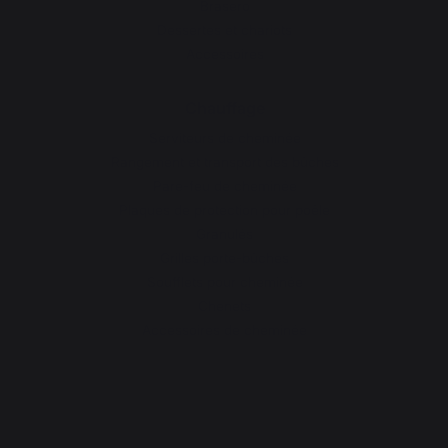
Brasero
Dessertes et chariots
Accessoires
Chauffage
Serviteurs de cheminée
Rangement et transport des bûches
Pare-feu de cheminée
Plaques de protection pour poêle
Granulés
Grilles porte-bûches
Soufflets pour cheminée
Chenets
Accessoires de cheminée