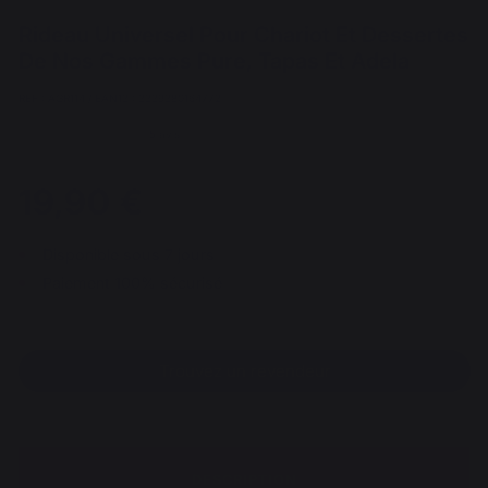
Rideau Universel Pour Chariot Et Dessertes
De Nos Gammes Pure, Tapas Et Adela
REF : AGR114 / EAN13 : 3339380164772
5 avis
19,90 €
Disponible sous 7 jours
Paiement 100% sécurisé
Trouvez un revendeur
DESCRIPTION