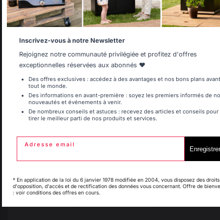
Frais de port offerts à
Production locale
partir de 250 € de
maintenue
commande
Allemagne
Antilles
Inscrivez-vous à notre Newsletter
Rejoignez notre communauté privilégiée et profitez d'offres
exceptionnelles réservées aux abonnés ❤️
Belgique
Canada
Des offres exclusives : accédez à des avantages et nos bons plans avan
tout le monde.
Des informations en avant-première : soyez les premiers informés de n
nouveautés et événements à venir.
De nombreux conseils et astuces : recevez des articles et conseils pour
tirer le meilleur parti de nos produits et services.
Espagne
France
Adresse email
Enregistre
Italie
Luxembourg
Changer de pays
* En application de la loi du 6 janvier 1978 modifiée en 2004, vous disposez des droits
d'opposition, d'accès et de rectification des données vous concernant. Offre de bienv
30 rue Ambroise 1
: voir conditions des offres en cours.
My country is not in
40390 St Martin de
Pays-Bas
list
Seignanx