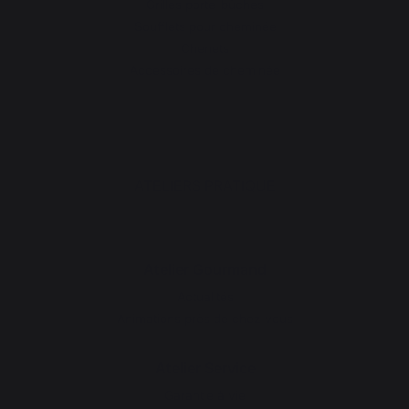
Grilles porte-bûches
Soufflets pour cheminée
Chenets
Accessoires de cheminée
ATELIERS PRATIQUE
Atelier Gourmand
Actualités
Animations près de chez vous
Atelier Service
Garantie à vie