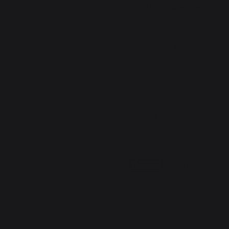
lemarquier.com
bonjour,

Merci pour votre 
retour produit,
4
/
5
Avis vérifié
Le produit est tout de même 
sympa !
Avis du
04/07/2024
, suite à une
expérience du
12/06/2024
par
A.A.
Signaler
Utile
(0)
5
/
5
Avis vérifié
Très élégant