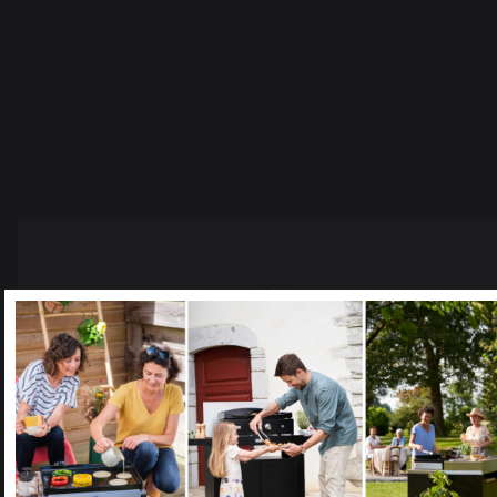
Ajouter au panier
Savoir-faire français
Emplois respectueux
préservé
des individus
Select your country
It appears that you are trying to access a product catalog
that does not correspond to the one for your country.
Select another delivery country