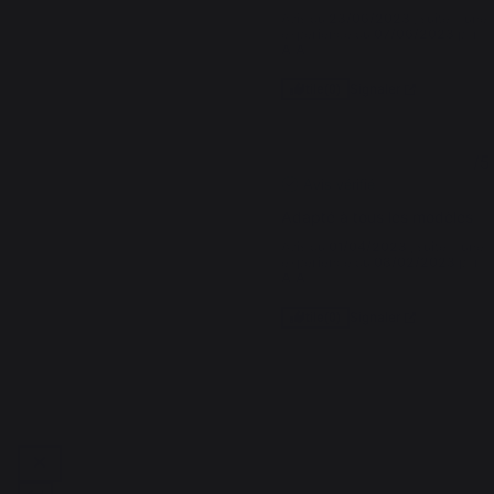
Avis du
23/06/2023
, suite à une
expérience du
07/06/2023
par
A.A.
Signaler
Utile
(0)
5
/
5
Avis vérifié
Adapté à tous les modèles
Avis du
01/04/2023
, suite à une
expérience du
08/02/2023
par
A.A.
Signaler
Utile
(0)
1