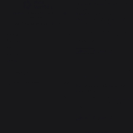
cachant le vide et la bouteille 
de gaz.

Basé sur
5
avis soumis à un
Il manque une petite 
contrôle
explication pour placer les 
Voir tous les avis sur ce site
supports aimantés.
Avis du
30/05/2026
, suite à une
5
étoiles
3
expérience du
11/05/2026
par
Jacques D.
4
étoiles
2
3
étoiles
0
Signaler
Utile
(0)
2
étoiles
0
1
étoile
0
5
/
5
Trier les avis
Avis vérifié
Bon produit, la toile semble 
qualitative.
Avis du
31/07/2024
, suite à une
expérience du
12/07/2024
par
A.A.
Signaler
Utile
(0)
Réponse de