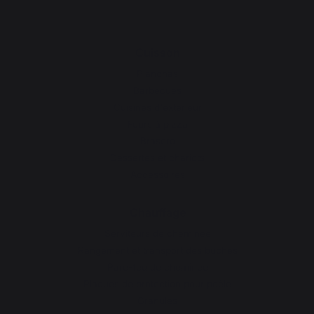
Cuisson
Planchas
Barbecues
Cuisines d'extérieur
Fours à pizza
Brasero
Dessertes et chariots
Accessoires
Chauffage
Serviteurs de cheminée
Rangement et transport des bûches
Pare-feu de cheminée
Plaques de protection pour poêle
Granulés