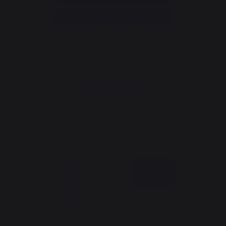
Accéder au formulaire de contact
Newsletter et bons plans
Inscrivez-vous et soyez informé de tous nos bons plans
Je m'inscris
La Nouvelle Aquitaine et l'Union Européenne agissent ensemble
pour votre territoire