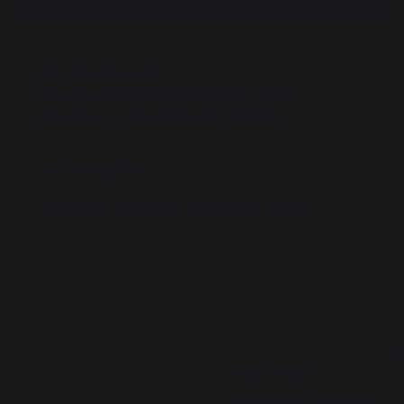
En polyester noir.
Logo Le MARQUIER imprimé en blanc.
Livré avec 2 baguettes et 4 aimants.
Les plus
Idéal pour dissimuler la bouteille de gaz
4.6
4
/
5
/
5
Avis vérifié
Embelli bien le chariot en 