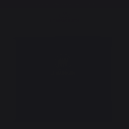
Frais de port offerts à partir de 250,00 €*
Cuisson
Accessoires
Ustensiles