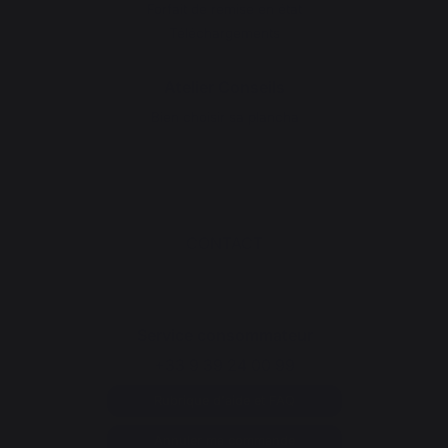
Forfait de remise en état
Téléchargements
Atelier Conseils
Bien choisir sa plancha
CONTACT
Service consommateur
+33 9 39 24 00 99
Rubrique d'aide et FAQ
Annuler ma commande