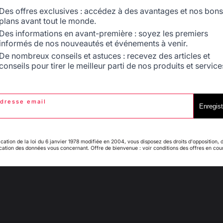
Signaler
Utile
(1)
Des offres exclusives : accédez à des avantages et nos bons
plans avant tout le monde.
5
Des informations en avant-première : soyez les premiers
/
5
informés de nos nouveautés et événements à venir.
Avis vérifié
Espagne
France
De nombreux conseils et astuces : recevez des articles et
Pratique et de bonne qualité
conseils pour tirer le meilleur parti de nos produits et service
Avis du
05/06/2024
, suite à une expérience du
20/05/2024
par
A.A.
Signaler
Utile
(3)
dresse email
Italie
Luxembourg
Enregist
1
2
3
ication de la loi du 6 janvier 1978 modifiée en 2004, vous disposez des droits d'opposition, 
ication des données vous concernant. Offre de bienvenue : voir conditions des offres en cou
My country is not in
Pays-Bas
list