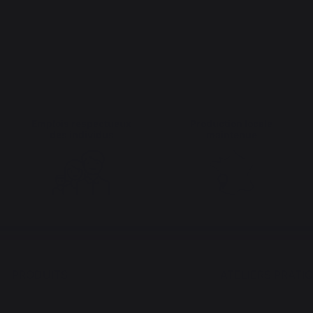
Emplois respectueux
Production locale
des individus
maintenue
PRODUITS
ATELIERS PRATI