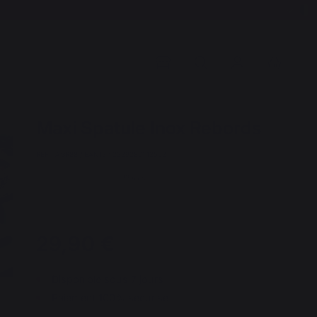
Maxi Spatule Inox Rebords
REF : AGR88 / EAN13 : 3339380143562
23 avis
29,90 €
Disponible sous 7 jours
Paiement 100% sécurisé