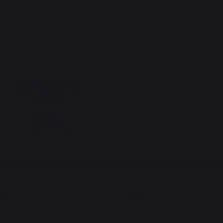
Frais de port offerts à
partir de 250 € de
commande
QUE
CONTACT