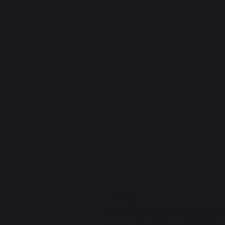
En inox.
Indispensable pour manipuler 
lors de la cuisson à la plancha