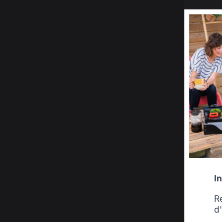
3
étoiles
0
2
étoiles
1
1
étoile
2
Trier les avis
I
R
d