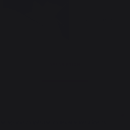
Voir toutes les photos
DESCRIPTION
les légumes coupés, les moules et autres aliments
.