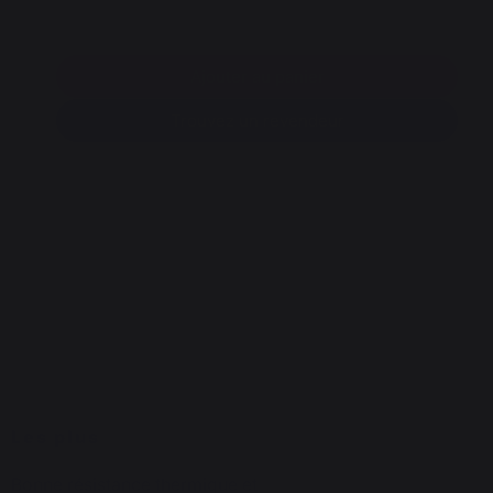
Ajouter au panier
Trouvez un revendeur
Les plus
Bonne résistance thermique et