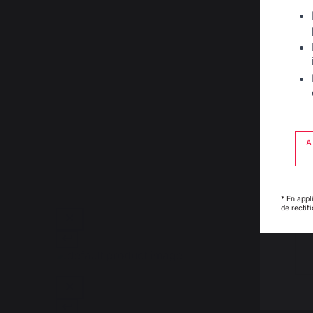
A
* En appl
de rectif