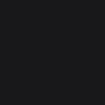
Cuisson
Atelier Gourma
Planchas
Actualités
Barbecues
Animations près de che
uisines d'extérieur
Fours à pizza
Atelier Service
Brasero
Garantie à vie
essertes et chariots
Forfait de remise en 
Accessoires
Téléchargements
Chauffage
Atelier Conseil
rviteurs de cheminée
Bien choisir sa plan
t et transport des bûches
re-feu de cheminée
 de protection pour poêle
Granulés
rilles porte-bûches
fflets pour cheminée