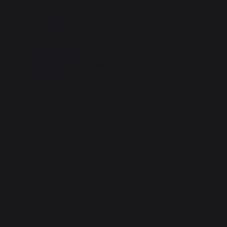
Changer de pays
30 rue Ambroise 1
C
40390 St Martin de
Seignanx
France
D
Notre marque
Revendeurs
Se
Conditions générales de
Rangemen
ventes
Pa
Charte SAV & Garanties
Plaques
Mentions légales
Politique des cookies et
G
confidentialité des données
Sou
Réglement des concours