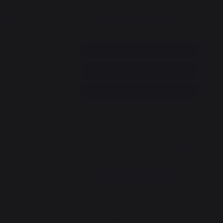
nd
Service consommateur
+33 9 39 24 00 99
z vous
Rubrique d'aide et FAQ
Annuler ma commande
Accéder au formulaire de contact
état
Newsletter et bons plans
s
Inscrivez-vous et soyez informé de tous nos
cha
bons plans
Je m'inscris
La Nouvelle Aquitaine et l'Union