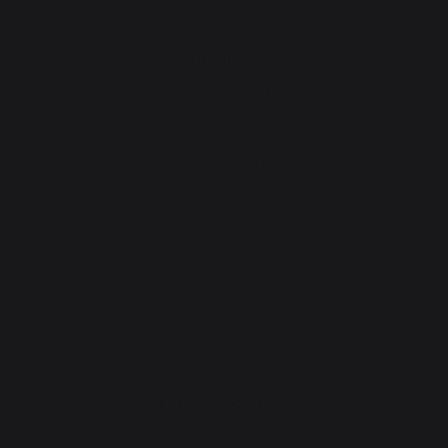
Accessoires
Chauffage
Serviteurs de cheminée
Rangement et transport des bûches
Pare-feu de cheminée
Plaques de protection pour poêle
Granulés
Grilles porte-bûches
Soufflets pour cheminée
Chenets
Accessoires de cheminée
ATELIERS PRATIQUE