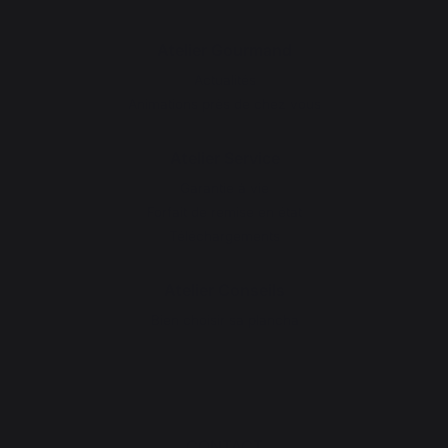
Atelier Gourmand
Actualités
Animations près de chez vous
Atelier Service
Garantie à vie
Forfait de remise en état
Téléchargements
Atelier Conseils
Bien choisir sa plancha
CONTACT