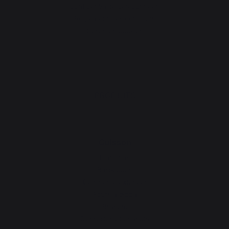
confidentialité des données
Réglement des concours
Gérer les cookies
PRODUITS
Cuisson
Planchas
Barbecues
Cuisines d'extérieur
Fours à pizza
Brasero
Dessertes et chariots