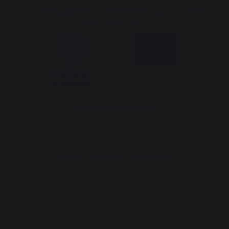
La Nouvelle Aquitaine et l'Union Européenne agissent ensemble
pour votre territoire
*hors sac de pellets Traeger
Création du site internet : Agence Redmoot