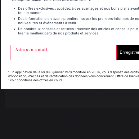
Belgique
Canada
Des offres exclusives : accédez à des avantages et nos bons plans avan
tout le monde.
Des informations en avant-première : soyez les premiers informés de n
nouveautés et événements à venir.
Changer de pays
De nombreux conseils et astuces : recevez des articles et conseils pour
tirer le meilleur parti de nos produits et services.
Espagne
France
30 rue Ambroise 1
Adresse email
Enregistre
40390 St Martin de
Italie
Luxembourg
Seignanx
France
* En application de la loi du 6 janvier 1978 modifiée en 2004, vous disposez des droits
d'opposition, d'accès et de rectification des données vous concernant. Offre de bienv
: voir conditions des offres en cours.
My country is not in
Pays-Bas
list
Notre marque
Revendeurs
Conditions générales de
ventes
Charte SAV & Garanties
Mentions légales
Politique des cookies et