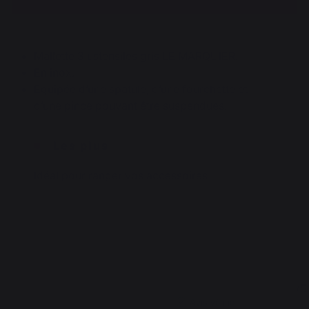
Mallette 3 ustensiles gris LE MARQUIER.
En inox.
Equipée d’une spatule, d’une fourchette et
d’une pince pouvant être suspendues.
Les plus
Idéal pour ranger vos accessoires
4.2
5
/
5
/
5
Avis vérifié