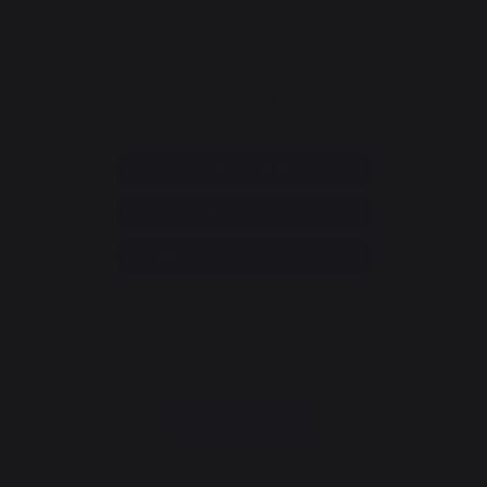
Service consommateur
+33 9 39 24 00 99
Rubrique d'aide et FAQ
Annuler ma commande
Accéder au formulaire de contact
Newsletter et bons plans
Inscrivez-vous et soyez informé de tous nos bons plans
Je m'inscris