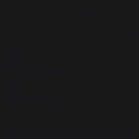
A.A.
Signaler
Utile
(0)
1
2
3
Ajouter au panier