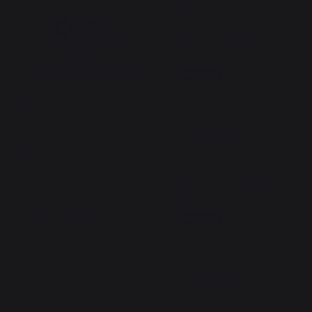
Rien à dire
Avis du
04/08/2026
, suite à une
expérience du
30/06/2026
par
Basé sur
13
avis soumis à un
Sebastien M.
contrôle
Voir tous les avis sur ce site
Signaler
Utile
(0)
5
étoiles
8
4
étoiles
2
5
/
5
3
étoiles
2
Avis vérifié
2
étoiles
0
Tout ce qu'il faut
1
étoile
1
Avis du
22/06/2026
, suite à une
expérience du
05/06/2026
par
Trier les avis
Michel G.
Signaler
Utile
(0)
5
/
5
Avis vérifié
Très bien