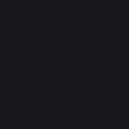
Avis du
25/07/2025
, suite à une
expérience du
08/07/2025
par
Jean-francois R.
Signaler
Utile
(0)
5
/
5
Avis vérifié
bien
Avis du
12/07/2025
, suite à une
expérience du
20/06/2025
par
Isabelle C.
Signaler
Utile
(0)
1
/
5
Avis vérifié
Made in China
Avis du
27/06/2024
, suite à une
expérience du
04/06/2024
par