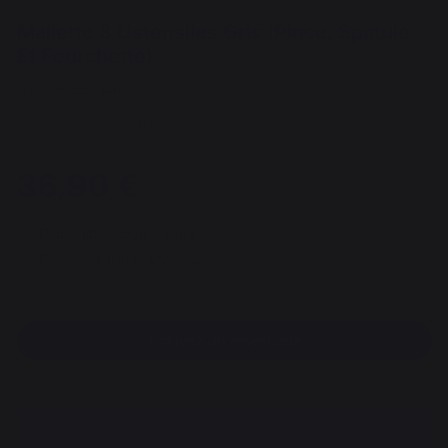
Mallette 3 Ustensiles Gris (Pince, Spatule
Et Fourchette)
REF : AGR11C20 / EAN13 : 3339380078598
13 avis
36,90 €
Disponible sous 7 jours
Paiement 100% sécurisé
Trouvez un revendeur
DESCRIPTION