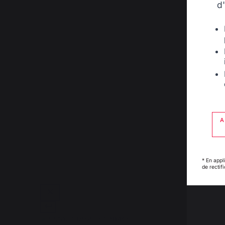
d
A
* En appl
de rectif