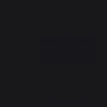
QUE
CONTACT
nd
Service consommateur
+33 9 39 24 00 99
z vous
Rubrique d'aide et FAQ
Annuler ma commande
Accéder au formulaire de contact
état
Newsletter et bons plans
s
Inscrivez-vous et soyez informé de tous nos
cha
bons plans
Je m'inscris