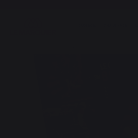
CUISSON
CHAUFFAGE
L
Cuisson
Accessoires
Livres
Livre Larousse Le Guide Traeger Du Ba