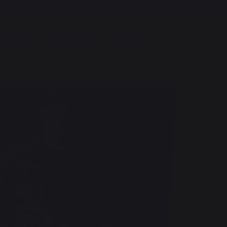
Frais de port offerts à partir de 250,00 €*
A MARQUE
L'EXPÉRIENCE
BONS PLANS
rbecue