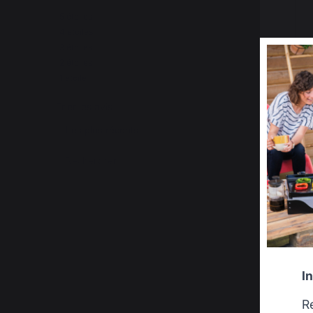
5
étoiles
5
4
étoiles
0
3
étoiles
1
2
étoiles
0
1
étoile
0
Trier les avis
I
R