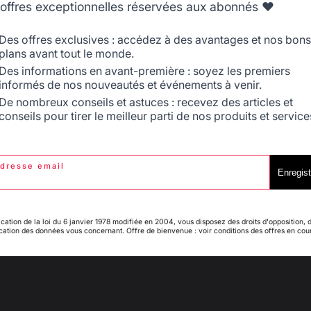
'offres exceptionnelles réservées aux abonnés ❤️
très beau livre de recettes
Belgique
Canada
Avis du
27/08/2020
, suite à une expérience du
14/08/2020
par
A.A.
Des offres exclusives : accédez à des avantages et nos bons
Signaler
Utile
(0)
plans avant tout le monde.
Des informations en avant-première : soyez les premiers
informés de nos nouveautés et événements à venir.
5
/
5
Espagne
France
De nombreux conseils et astuces : recevez des articles et
Avis vérifié
conseils pour tirer le meilleur parti de nos produits et service
Très beau livre très intéressant et de bonne qualité
Avis du
16/07/2020
, suite à une expérience du
29/06/2020
par
A.A.
dresse email
Italie
Luxembourg
Enregist
Signaler
Utile
(1)
1
ication de la loi du 6 janvier 1978 modifiée en 2004, vous disposez des droits d'opposition, 
ication des données vous concernant. Offre de bienvenue : voir conditions des offres en cou
My country is not in
Pays-Bas
list