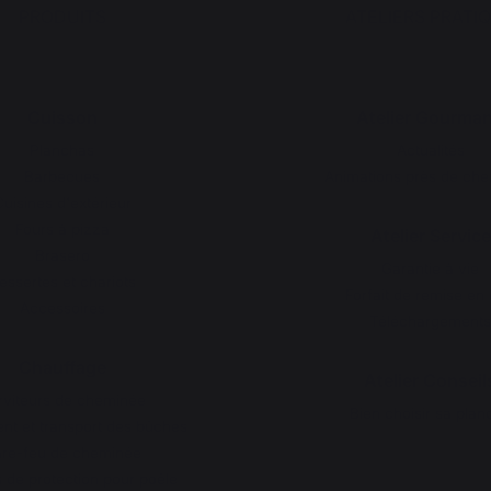
PRODUITS
ATELIERS PRATI
Cuisson
Atelier Gourma
Planchas
Actualités
Barbecues
Animations près de che
uisines d'extérieur
Fours à pizza
Atelier Service
Brasero
Garantie à vie
essertes et chariots
Forfait de remise en 
Accessoires
Téléchargements
Chauffage
Atelier Conseil
rviteurs de cheminée
Bien choisir sa plan
t et transport des bûches
re-feu de cheminée
 de protection pour poêle