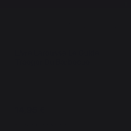
Livre Larousse Le Guide
Traeger Du Barbecue
REF : AGR82 / EAN13 : 9782035987334
6 avis
14,95 €
Disponible sous 7 jours