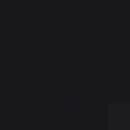
et savoureuses ainsi que de n
pour obtenir le goût du feu de 
pédagogique qui fera de vous
pellets!
4.7
/
5
Basé sur
6
avis soumis à un
contrôle
Voir tous les avis sur ce site