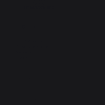
Changer de pays
30 rue Ambroise 1
C
40390 St Martin de
Seignanx
France
D
Notre marque
Revendeurs
Se
Conditions générales de
Rangemen
ventes
Pa
Charte SAV & Garanties
Plaques
Mentions légales