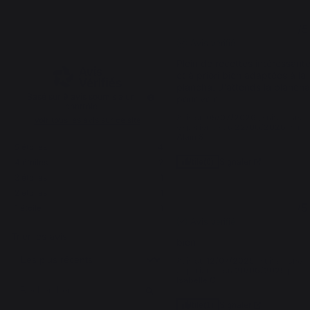
3.8
4
/
5
/
5
Avis vérifié
Plein de recettes intéressante
et à priori bien adaptées à la 
plancha. J'attends la plancha
Basé sur
9
avis soumis à un
pour voir...
contrôle
Avis du
05/07/2026
, suite à une
Voir tous les avis sur ce site
expérience du
22/06/2026
par
Alain S.
5
étoiles
4
Signaler
4
étoiles
2
Utile
(0)
3
étoiles
1
2
étoiles
1
5
/
5
1
étoile
1
Avis vérifié
Trier les avis
bien
Avis du
12/07/2025
, suite à une
expérience du
20/06/2025
par
Isabelle C.
Signaler
Utile
(1)