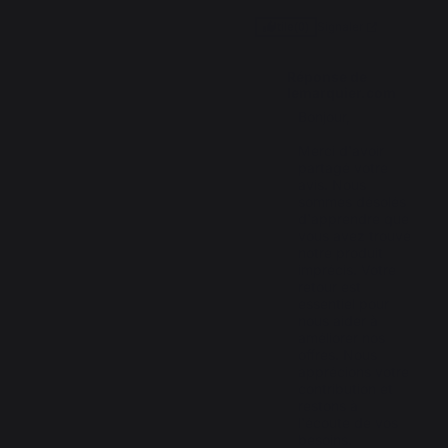
Signaler
Utile
(0)
Réponse de
lemarquier.com
Bonjour,  

Merci d'avoir 
partagé votre 
avis. Nous 
sommes désolés 
d'apprendre que 
vous avez trouvé 
notre produit 
imprécis. Votre 
retour est 
essentiel pour 
nous aider à 
améliorer nos 
offres. Nous 
apprécions votre 
contribution et 
restons à 
l'écoute de vos 
besoins. 