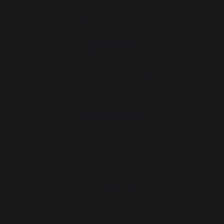
Actualités
Animations près de chez vous
Atelier Service
Garantie à vie
Forfait de remise en état
Téléchargements
Atelier Conseils
Bien choisir sa plancha
CONTACT