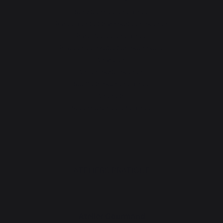
Serviteurs de cheminée
Rangement et transport des bûches
Pare-feu de cheminée
Plaques de protection pour poêle
Granulés
Grilles porte-bûches
Soufflets pour cheminée
Chenets
Accessoires de cheminée
ATELIERS PRATIQUE
Atelier Gourmand