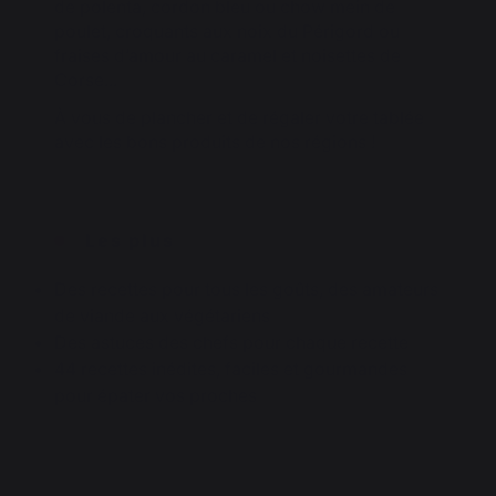
de polenta, cordon bleu ou chow mein de
poulet, croquants aux noix du Périgord ou
fraises d’amour au caramel et noisettes de
Corse...
À vous de plancher et de régaler votre tablée
avec les bons produits de nos régions !
Les plus
Des recettes pour tous les goûts, des amateurs
de viande aux végétariens
Des astuces des chefs pour chaque recette
44 recettes inédites, faciles et gourmandes
pour épater vos proches