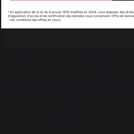
Savoir-faire français
Emplois respectueux
préservé
des individus
* En application de la loi du 6 janvier 1978 modifiée en 2004, vous disposez des droits
d'opposition, d'accès et de rectification des données vous concernant. Offre de bienv
: voir conditions des offres en cours.
My country is not in
Pays-Bas
list
Frais de port offerts à
Production locale
partir de 250 € de
maintenue
commande