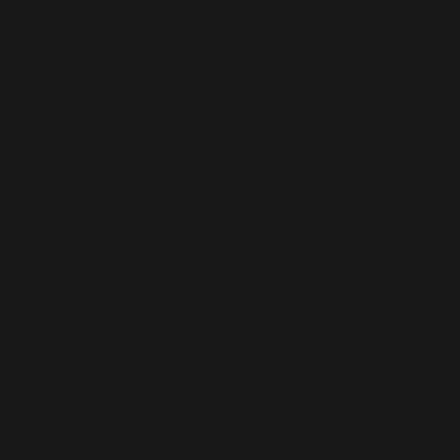
Changer de pays
30 rue Ambroise 1
40390 St Martin de
Seignanx
France
Notre marque
Revendeurs
Conditions générales de
ventes
Charte SAV & Garanties
Mentions légales
Politique des cookies et
confidentialité des données
Réglement des concours
Gérer les cookies