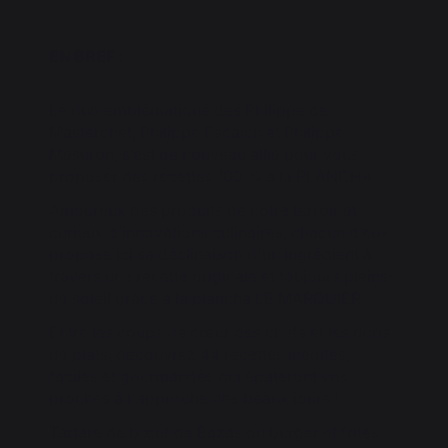
EN BREF :
Le duo emblématique des Philippe de
Masterchef, Philippe Escaich et Philippe
Mesuron, s’est de nouveau allié pour vous
proposer des recettes 100 % à la PLANCHA !
Amoureux des produits de notre terroir et
curieux d’innovations culinaires, chacun d’eux
propose ici sa déclinaison d'un ingrédient à
travers une recette originale et toujours pleine
de soleil grâce à la plancha LE MARQUIER.
Entre les coups de cœur des chefs et les duos
de plats, découvrez 44 recettes inédites,
faciles et gourmandes qui épateront vos
proches à l'approche des beaux jours !
Tartare de bœuf de Bazas ou burger et frites