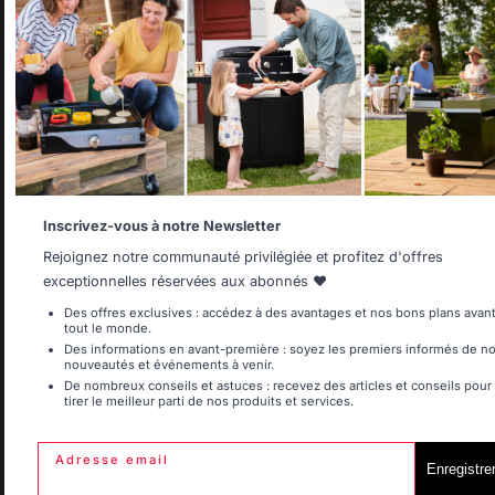
Select your country
It appears that you are trying to access a product catalog
1
2
that does not correspond to the one for your country.
Select another delivery country
Allemagne
Antillen
Inscrivez-vous à notre Newsletter
Rejoignez notre communauté privilégiée et profitez d'offres
exceptionnelles réservées aux abonnés ❤️
Belgique
Canada
Des offres exclusives : accédez à des avantages et nos bons plans avan
tout le monde.
Des informations en avant-première : soyez les premiers informés de n
nouveautés et événements à venir.
De nombreux conseils et astuces : recevez des articles et conseils pour
tirer le meilleur parti de nos produits et services.
Espagne
France
Ajouter au panier
Adresse email
Enregistre
Italie
Luxembourg