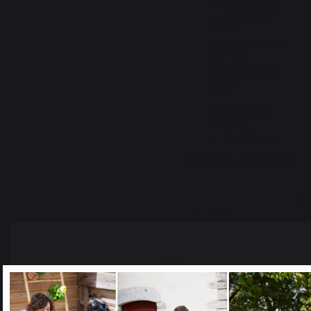
N'hésitez pas à 
nous faire part 
de vos 
suggestions pour 
que nous 
puissions mieux 
vous satisfaire à 
l'avenir.  

Cordialement,  

L'équipe 
lemarquier.com
Afficher les commentaires
1
/
5
Avis vérifié
????
Avis du
19/10/2024
, suite à une
expérience du
26/09/2024
par
D.F.
Signaler
Utile
(1)