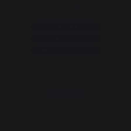
Service consommateur
+33 9 39 24 00 99
Rubrique d'aide et FAQ
Annuler ma commande
Accéder au formulaire de contact
Newsletter et bons plans
Inscrivez-vous et soyez informé de tous nos bons plans
Je m'inscris
La Nouvelle Aquitaine et l'Union Européenne agissent ensemble
pour votre territoire