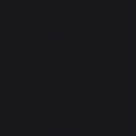
PRODUITS
Cuisson
Planchas
Barbecues
Cuisines d'extérieur
Fours à pizza
Brasero
Dessertes et chariots
Accessoires
Chauffage