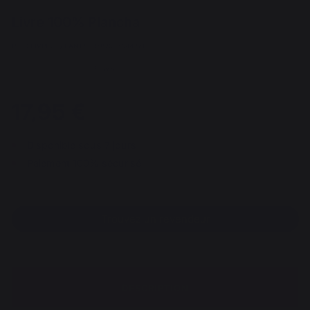
Livre 100% Plancha
REF : LIVPL23 / EAN13 : 9782036044371
9 avis
17,95 €
Disponible sous 7 jours
Paiement 100% sécurisé
Trouvez un revendeur
DESCRIPTION