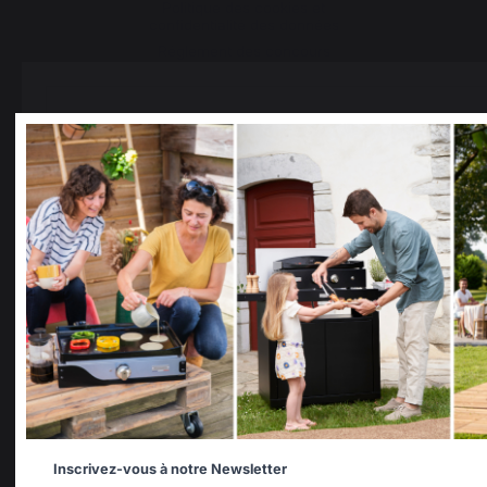
Politique des cookies et
confidentialité des données
Réglement des concours
Gérer les cookies
PRODUITS
Select your country
It appears that you are trying to access a product catalo
correspond to the one for your country.
Select another delivery country
Cuisson
Planchas
Barbecues
Cuisines d'extérieur
Allemagne
Antilles
Fours à pizza
Brasero
Inscrivez-vous à notre Newsletter
Dessertes et chariots