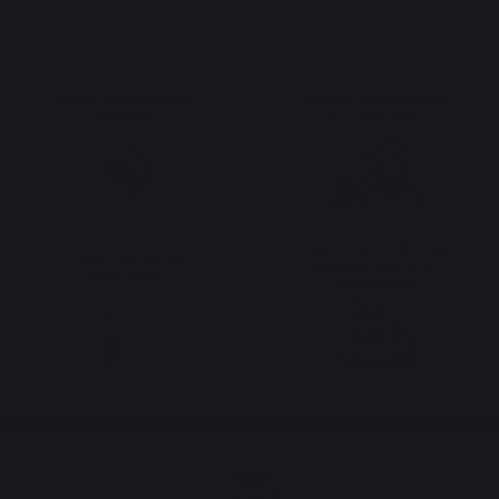
Savoir-faire français
Emplois respectueux
préservé
des individus
Frais de port offerts à
Production locale
partir de 250 € de
maintenue
commande