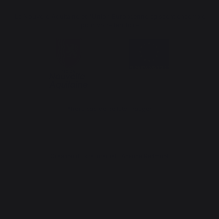
La Nouvelle Aquitaine et l'Union Européenne agissent ensemble
pour votre territoire
*hors sac de pellets Traeger
Création du site internet : Agence Redmoot