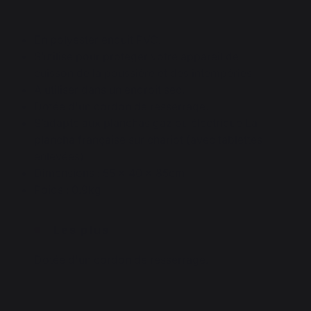
En polyester enduit PVC.
S’utilise pour protéger votre appareil de
cuisson de la poussière et des intempéries
A utiliser dans un endroit sec.
Dotée d'un cordon de resserrage.
S’adapte aux planchas gaz ou électrique La
plancha française sur chariot (avec tablettes
enlevées)
Dimensions : 55 x 40 x 85cm
Poids : 0.9kg
Les plus
Dotée d'un cordon de resserrage.