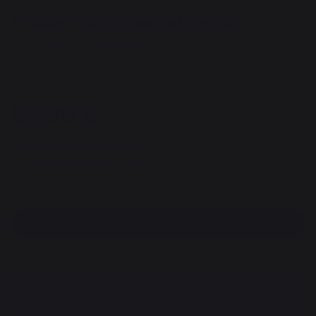
Housse Pour La Plancha Francaise
REF : AGR51PA / EAN13 : 3339380164321
36 avis
59,90 €
Disponible sous 7 jours
Paiement 100% sécurisé
Trouvez un revendeur
DESCRIPTION