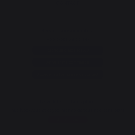
CONTACT
Service consommateur
+33 9 39 24 00 99
Rubrique d'aide et FAQ
Annuler ma commande
Accéder au formulaire de contact
Newsletter et bons plans
Inscrivez-vous et soyez informé de tous nos bons plans
Je m'inscris