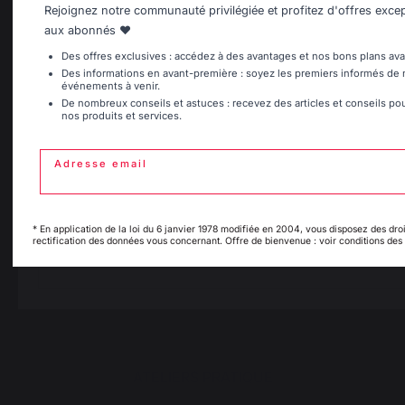
Rejoignez notre communauté privilégiée et profitez d'offres exce
Accessoires
Belgique
Canada
aux abonnés ❤️
Des offres exclusives : accédez à des avantages et nos bons plans ava
Chauffage
Des informations en avant-première : soyez les premiers informés de
événements à venir.
Serviteurs de cheminée
Espagne
France
De nombreux conseils et astuces : recevez des articles et conseils pour 
Rangement et transport des bûches
nos produits et services.
Pare-feu de cheminée
Plaques de protection pour poêle
Adresse email
Italie
Luxembourg
Granulés
Grilles porte-bûches
Soufflets pour cheminée
* En application de la loi du 6 janvier 1978 modifiée en 2004, vous disposez des droi
Chenets
rectification des données vous concernant. Offre de bienvenue : voir conditions des 
My country is not i
Pays-Bas
list
Accessoires de cheminée
ATELIERS PRATIQUE