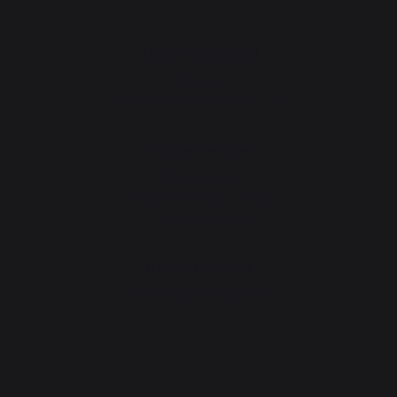
Atelier Gourmand
Actualités
Animations près de chez vous
Atelier Service
Garantie à vie
Forfait de remise en état
Téléchargements
Atelier Conseils
Bien choisir sa plancha