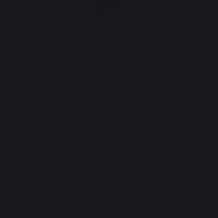
Changer de pays
30 rue Ambroise 1
40390 St Martin de
Seignanx
France
Notre marque
Revendeurs
Conditions générales de
ventes
Charte SAV & Garanties
Mentions légales