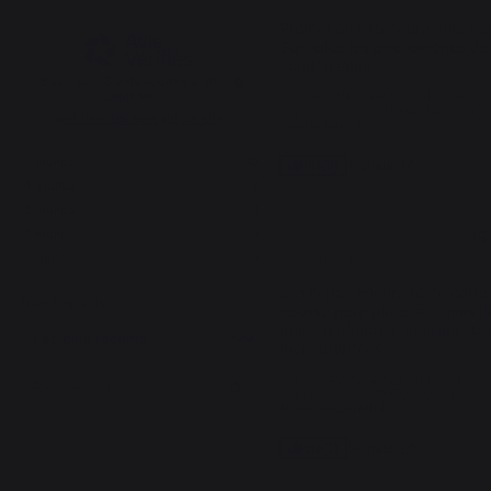
Protection extérieure efficace,
Surveiller les phénomènes de 
condensation.
Basé sur
13
avis soumis à un
Avis du
13/05/2026
, suite à une
contrôle
expérience du
23/04/2026
par
Voir tous les avis sur ce site
Pierre-louis C.
5
étoiles
10
Signaler
Utile
(0)
4
étoiles
2
3
étoiles
1
5
2
étoiles
0
/
5
1
étoile
0
Avis vérifié
je n'ai pas encore testé cette 
Trier les avis
housse pour plancha , mais j'a
déjà eu d'autres housses,  trè
bien adaptées
Avis du
26/10/2025
, suite à une
expérience du
09/10/2025
par
Marie elisabeth P.
Signaler
Utile
(1)