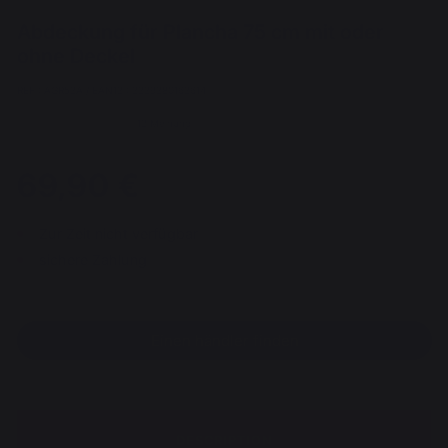
Abdeckung für Plancha 75 cm mit oder
ohne Deckel
REF : AGR53A / EAN13 : 3339380163614
12 Meinung
69,90 €
Zur Zeit nicht verfügbar
sichere Zahlung
Einen händler finden
DESCRIPTION