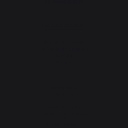
Land wechseln
30 Ambroise Street 1
St-Martin-de-Seignanx
(40390)
France
Unsere Marke
Wiederverkäufer
Allgemeine
Geschäftsbedingungen
Charta Kundendienst und
Garantie
Rechtliche Hinweise