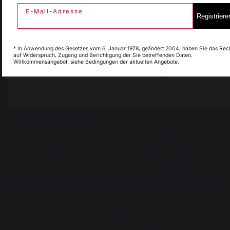
E-Mail-Adresse
Registriere
Italie
Luxembourg
Bewahrtes
Menschenfreundliche
französisches Know-
Arbeitsplätze
* In Anwendung des Gesetzes vom 6. Januar 1978, geändert 2004, haben Sie das Rec
how
auf Widerspruch, Zugang und Berichtigung der Sie betreffenden Daten.
Willkommensangebot: siehe Bedingungen der aktuellen Angebote.
My country is not in
Pays-Bas
list
Versandkostenfrei ab
Fortbestehende lokale
einem Bestellwert von
Produktion
250 €