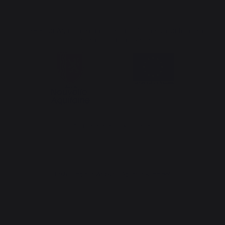
Die Region Aquitainien und die Europäische Union handeln
gemeinsam für Ihr Gebiet
*außer Pelletsack Traeger
Erstellung der Website: Agentur Redmoot