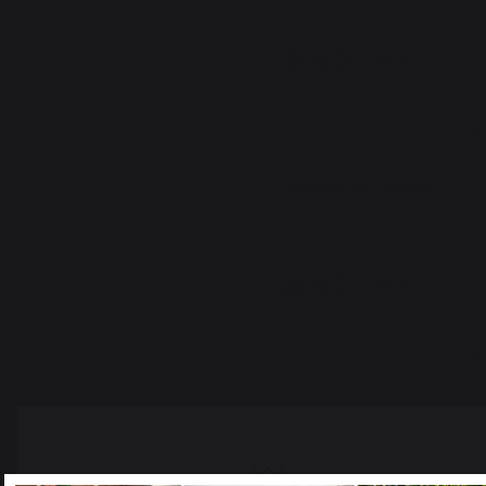
expérience du
25/09/2025
par
Gerard L.
Signaler
Utile
(1)
5
/
5
Avis vérifié
Conforme aux attentes
Avis du
24/08/2025
, suite à une
expérience du
07/08/2025
par
Frederic C.
Signaler
Utile
(2)
4
/
5
Avis vérifié
Housse de qualité, simple à 
poser Un peu chere
Avis du
12/07/2025
, suite à une
expérience du
20/06/2025
par