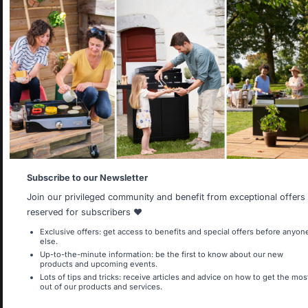
Denis B.
Signaler
Utile
(1)
Select your country
It appears that you are trying to access a product catalog
1
2
3
that does not correspond to the one for your country.
Select another delivery country
Allemagne
Antilles
Subscribe to our Newsletter
Join our privileged community and benefit from exceptional offers
reserved for subscribers ❤️
Belgique
Canada
Exclusive offers: get access to benefits and special offers before anyon
else.
Up-to-the-minute information: be the first to know about our new
products and upcoming events.
Lots of tips and tricks: receive articles and advice on how to get the mos
out of our products and services.
Espagne
France
Mich über die Verfügbarkeit informieren