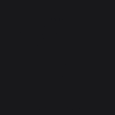
Zubehör
Kamino
Kaminwerkzeuge
Aufbewahrung und Transport von Holzscheiten
Kaminbrandschutz
Schutzplatten für Holzöfen
Pellets
Holzrost
Kaminbälge
Andirons
Kaminzubehör
PRAKTISCHE WORKSHOPS