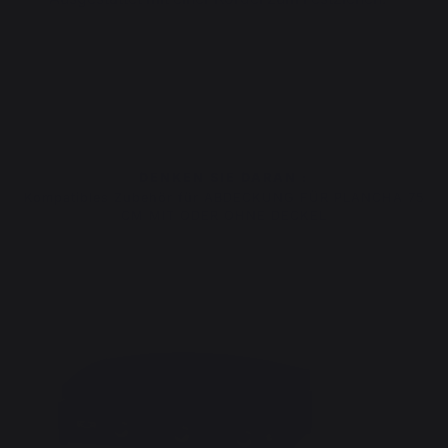
DENKEN SIE DARAN :
Kompatibles Zubehör für ABDECKUNG FÜR PLANCHA 75
CM MIT ODER OHNE DECKEL
Neuheit