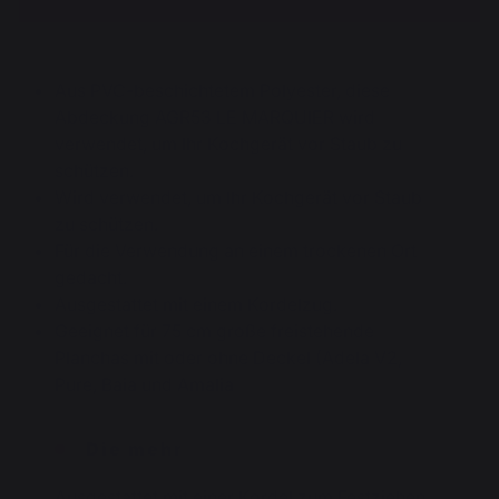
Aus PVC-beschichtetem Polyester, diese
Abdeckung AGR53 LE MARQUIER wird
verwendet, um Ihr Kochgerät vor Staub zu
schützen.
Wird verwendet, um Ihr Kochgerät vor Staub
zu schützen.
Für die Verwendung an einem trockenen Ort
gedacht.
Ausgestattet mit einem Kordelzug.
Geeignet für 75 cm große freistehende
Planchas mit oder ohne Deckel (Adela V2,
Pure, Baia und Amalia
Die mehr
Ausgestattet mit einer Kordel zum Festziehen.