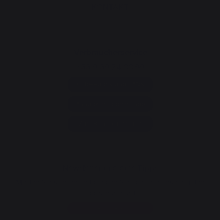
KONTAKT
Verbraucherservice
+33 9 39 24 00 99
Hilfe-Rubrik und FAQs
Annuler ma commande
Zum Kontaktformular
Newsletter und gute Tipps
Melden Sie sich an und bleiben Sie über alle unsere guten
Tipps informiert.
Ich registriere mich