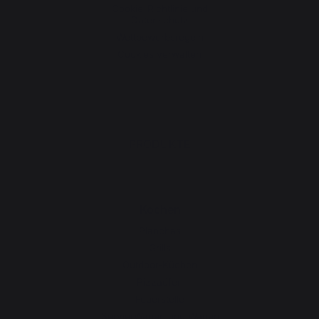
Cookie-Richtlinie und
Datenschutz
Wettbewerbsregeln
Cookies verwalten
PRODUKTE
Kochen
Planchas
Grills
Outdoor-Küchen
Pizzaöfen
Feuerstelle
ServierWagen und Wagen