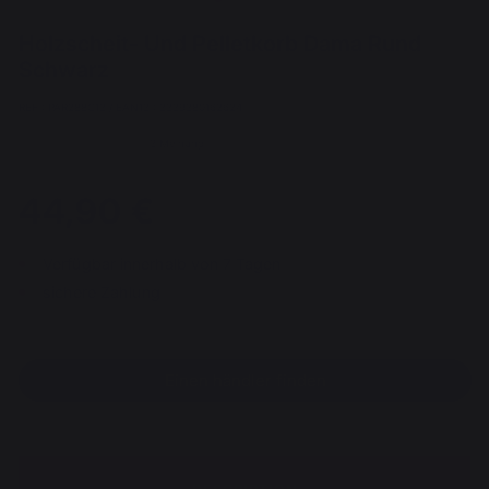
Holzscheit- Und Pelletkorb Dama Rund
Schwarz
REF : PAR288C13 / EAN13 : 3339380162624
3 Meinung
44,90 €
Verfügbar innerhalb von 7 Tagen
sichere Zahlung
Einen händler finden