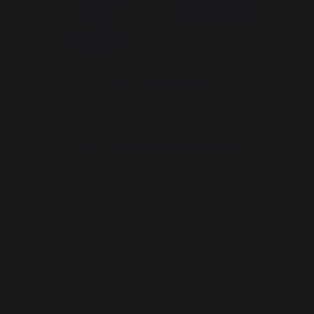
*außer Pelletsack Traeger
Erstellung der Website: Agentur Redmoot