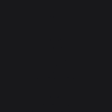
PRODUKTE
Kochen
Planchas
Grills
Outdoor-Küchen
Pizzaöfen
Feuerstelle
ServierWagen und Wagen
Zubehör
Kamino
Kaminwerkzeuge
Aufbewahrung und Transport von Holzscheiten