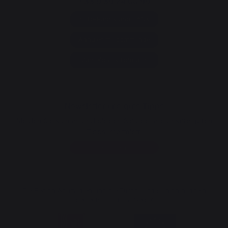
+33 9 39 24 00 99
Hilfe-Rubrik und FAQs
Annuler ma commande
Zum Kontaktformular
Newsletter und gute Tipps
Melden Sie sich an und bleiben Sie über alle unsere guten
Tipps informiert.
Ich registriere mich
Die Region Aquitainien und die Europäische Union handeln
gemeinsam für Ihr Gebiet