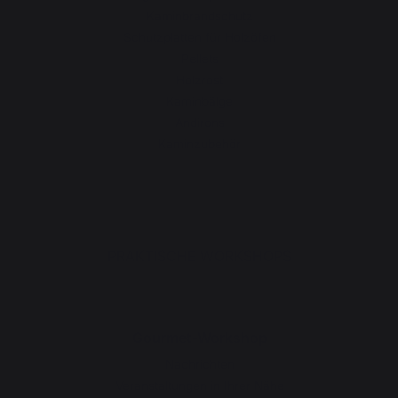
Kaminbrandschutz
Schutzplatten für Holzöfen
Pellets
Holzrost
Kaminbälge
Andirons
Kaminzubehör
PRAKTISCHE WORKSHOPS
Gourmet-Workshop
Nachrichten
Veranstaltungen in Ihrer Nähe