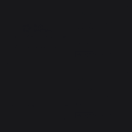
4.8
5
/
5
/
5
Avis vérifié
Produit conforme à la 
description
Avis du
08/11/2025
, suite à une
Basé sur
4
avis soumis à un
expérience du
23/10/2025
par
contrôle
Caroline C.
Voir tous les avis sur ce site
Signaler
Utile
(0)
5
étoiles
3
4
étoiles
1
3
étoiles
0
5
/
5
2
étoiles
0
Avis vérifié
1
étoile
0
très beau
Trier les avis
Avis du
29/05/2024
, suite à une
expérience du
13/05/2024
par
A.A.
Signaler
Utile
(0)