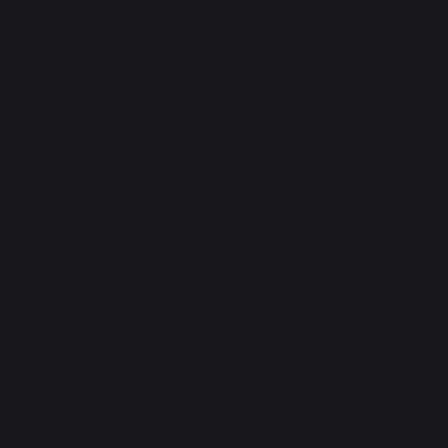
4
/
5
Avis vérifié
Conforme globalement.
Avis du
18/11/2023
, suite à une
expérience du
02/11/2023
par
A.A.
Signaler
Utile
(0)
5
/
5
Avis vérifié
Pratique et élégant
Avis du
09/12/2022
, suite à une
expérience du
23/11/2022
par
A.A.
Signaler
Utile
(0)
1