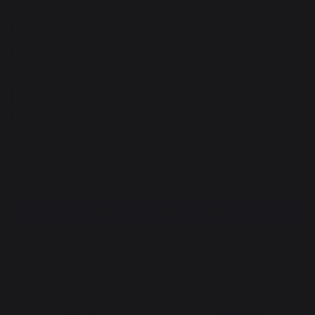
Zum warenkorb hinzufügen
Bewahrtes
Menschenfreundliche
französisches Know-
Arbeitsplätze
how