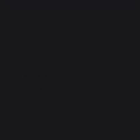
DESCRIPTION
Material: Stoff
Farbe: schwarz
Ausgestattet mit zwei Griffen
Max. Größe der Holzscheite: 50 cm
Haltung: fest
Die mehr
Ideal für 2 Beutel mit 15 kg Granulat
.