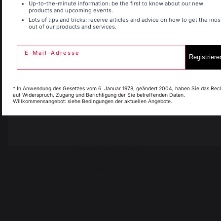
Up-to-the-minute information: be the first to know about our new
30 Ambroise Street 1
products and upcoming events.
St-Martin-de-Seignanx
Lots of tips and tricks: receive articles and advice on how to get the mos
out of our products and services.
Espagne
France
(40390)
France
E-Mail-Adresse
Registriere
Italie
Luxembourg
Unsere Marke
* In Anwendung des Gesetzes vom 6. Januar 1978, geändert 2004, haben Sie das Rec
auf Widerspruch, Zugang und Berichtigung der Sie betreffenden Daten.
Wiederverkäufer
Willkommensangebot: siehe Bedingungen der aktuellen Angebote.
Allgemeine
My country is not in
Pays-Bas
list
Geschäftsbedingungen
Charta Kundendienst und
Garantie
Rechtliche Hinweise
Cookie-Richtlinie und
Datenschutz
Wettbewerbsregeln
Cookies verwalten