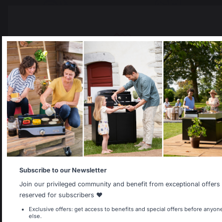
Versandkostenfrei ab
Fortbestehende lokale
einem Bestellwert von
Produktion
250 €
Select your country
It appears that you are trying to access a product catalog
that does not correspond to the one for your country.
Select another delivery country
Allemagne
Antilles
Subscribe to our Newsletter
Join our privileged community and benefit from exceptional offers
reserved for subscribers ❤️
Land wechseln
Belgique
Canada
Exclusive offers: get access to benefits and special offers before anyon
else.