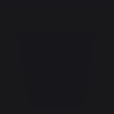
Versandkostenfrei ab einem Bestellwert von 250,00 €*
Kamino
Aufbewahrung und Transport von Holzscheiten
Holzkörbe